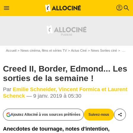
profil
menu
search
Accueil
News cinéma, films et séries TV
Actus Ciné
News Sorties ciné
Creed II, Border, Edmond... Les sorties de la semaine !
Creed II, Border, Edmond... Les
sorties de la semaine !
Par
Emilie Schneider, Vincent Formica et Laurent
Schenck
— 9 janv. 2019 à 05:30
Ajoutez Allociné à vos sources préférées
Suivez-nous
Partag
Anecdotes de tournage, notes d'intention,