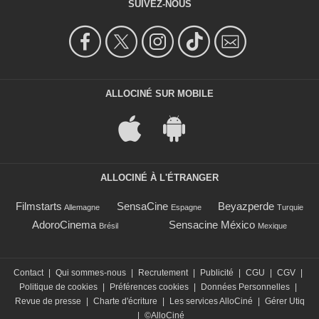
SUIVEZ-NOUS
ALLOCINÉ SUR MOBILE
ALLOCINÉ À L'ÉTRANGER
Filmstarts
SensaCine
Beyazperde
Allemagne
Espagne
Turquie
AdoroCinema
Sensacine México
Brésil
Mexique
Contact
|
Qui sommes-nous
|
Recrutement
|
Publicité
|
CGU
|
CGV
|
Politique de cookies
|
Préférences cookies
|
Données Personnelles
|
Revue de presse
|
Charte d'écriture
|
Les services AlloCiné
|
Gérer Utiq
|
©AlloCiné