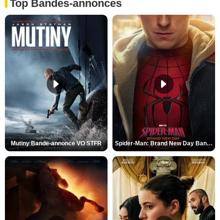
Top Bandes-annonces
Mutiny Bande-annonce VO STFR
Spider-Man: Brand New Day Bande-annonce VO STFR