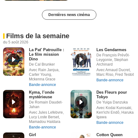
Dernières news cinéma
Films de la semaine
du 5 août 2026
La Pat' Patrouille :
Les Gendarmes
Le film mission
De François Prévôt-
Dino
Leygonie, Stephan
De Cal Brunker
Archinard
Avec Rain Janjua,
Avec Arnaud Ducret,
Carter Young,
Marc Riso, Fred Testot
Mckenna Grace
Bande-annonce
Bande-annonce
Kyma, l’onde
Des Fleurs pour
mystérieuse
Tokyo
De Romain Daudet-
De Yuiga Danzuka
Jahan
Avec Kodai Kurosaki,
Avec Jules Lefebvre,
Ken'ichi Endô, Haruka
Lucy Loste Berset,
Igawa
Mamadou Haïdara
Bande-annonce
Bande-annonce
Girl
Cotton Queen