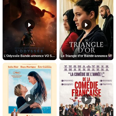
L'Odyssée Bande-annonce VO STFR
Le Triangle d'or Bande-annonce VF