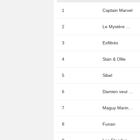
1
Captain Marvel
2
Le Mystère Henri Pick
3
Exfiltrés
4
Stan & Ollie
5
Sibel
6
Damien veut changer le monde
7
Maguy Marin : l'urgence d'agir
8
Funan