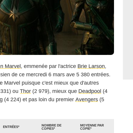
in Marvel
, emmenée par l'actrice
Brie Larson
,
risien de ce mercredi 6 mars ave 5 380 entrées.
le Marvel puisque c'est mieux que d'autres
 331) ou
Thor
(2 979), mieux que
Deadpool
(4
g
(4 224) et pas loin du premier
Avengers
(5
NOMBRE DE
MOYENNE PAR
ENTRÉES*
COPIES*
COPIE*