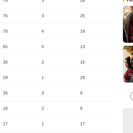
79
3
26
76
3
25
70
4
18
65
5
13
30
2
15
29
1
29
26
3
9
18
2
9
17
1
17