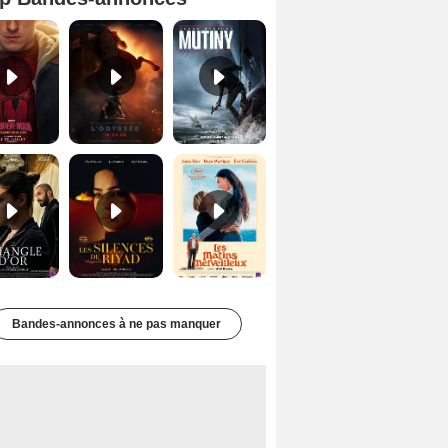
Spider-Man: Brand New Day Bande-annonce VO STFR
L'Odyssée Bande-annonce VO STFR
Mutiny Bande-annonce VO STFR
Le Triangle d'or Bande-annonce VF
Les Silences de Riyad Bande-annonce VO STFR
Les Matins merveilleux Bande-annonce VF
Bandes-annonces à ne pas manquer