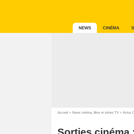
NEWS
CINÉMA
S
Chuck Z
Accueil
News cinéma, films et séries TV
Actus 
Sorties cinéma 