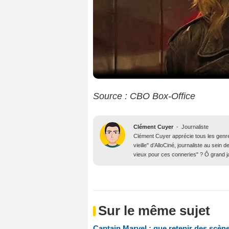
Source : CBO Box-Office
Clément Cuyer
-
Journaliste
Clément Cuyer apprécie tous les genres
vieille" d’AlloCiné, journaliste au se
vieux pour ces conneries" ? Ô grand j
Sur le même sujet
Captain Marvel : que retenir des scè