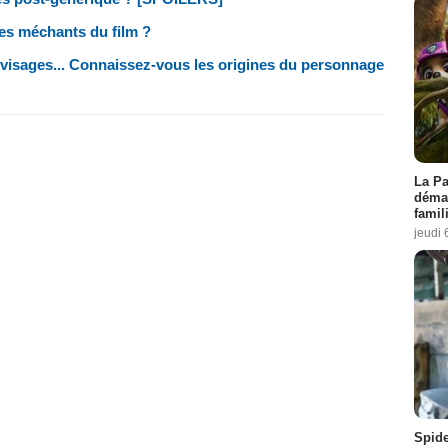
 les méchants du film ?
7 visages... Connaissez-vous les origines du personnage
La Pa
démar
famil
jeudi 
Spid