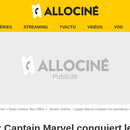
ÉRIES
STREAMING
TVACTU
VIDÉOS
VOD
lotnick ©Marvel Studios 2019
Ciné
News cinéma: Box Office
Sorties cinéma : Captain Marvel conquiert les premières
: Captain Marvel conquiert 