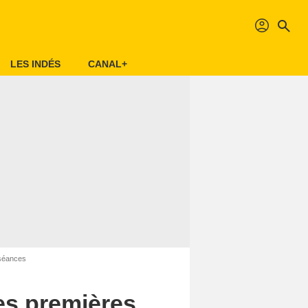
profil
search
LES INDÉS
CANAL+
 séances
les premières