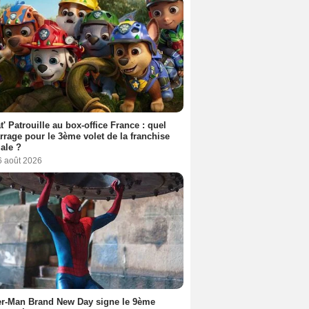
t' Patrouille au box-office France : quel
rage pour le 3ème volet de la franchise
iale ?
6 août 2026
er-Man Brand New Day signe le 9ème