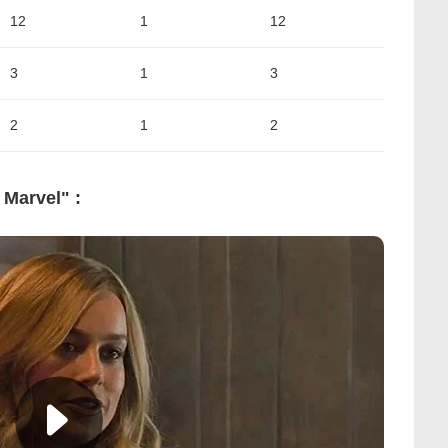
12
1
12
3
1
3
2
1
2
Marvel" :