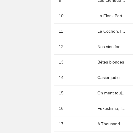
9
Les Etendues imaginaires
10
La Flor - Partie 1
11
Le Cochon, le renard et le moulin
12
Nos vies formidables
13
Bêtes blondes
14
Casier judiciaire
15
On ment toujours à ceux qu'on aime
16
Fukushima, le couvercle du soleil
17
A Thousand Girls Like Me