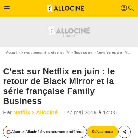
profil
menu
search
Accueil
News cinéma, films et séries TV
News séries
News Séries à la TV
C’es
C’est sur Netflix en juin : le
retour de Black Mirror et la
série française Family
Business
Par
Netflix x Allociné
— 27 mai 2019 à 14:00
Ajoutez Allociné à vos sources préférées
Suivez-nous
Partag