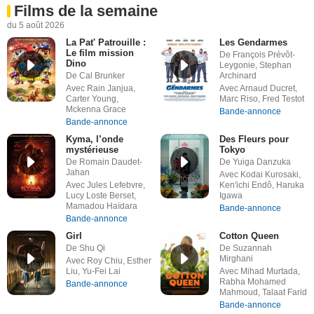
Films de la semaine
du 5 août 2026
La Pat' Patrouille :
Les Gendarmes
Le film mission
De François Prévôt-
Dino
Leygonie, Stephan
De Cal Brunker
Archinard
Avec Rain Janjua,
Avec Arnaud Ducret,
Carter Young,
Marc Riso, Fred Testot
Mckenna Grace
Bande-annonce
Bande-annonce
Kyma, l’onde
Des Fleurs pour
mystérieuse
Tokyo
De Romain Daudet-
De Yuiga Danzuka
Jahan
Avec Kodai Kurosaki,
Avec Jules Lefebvre,
Ken'ichi Endô, Haruka
Lucy Loste Berset,
Igawa
Mamadou Haïdara
Bande-annonce
Bande-annonce
Girl
Cotton Queen
De Shu Qi
De Suzannah
Mirghani
Avec Roy Chiu, Esther
Liu, Yu-Fei Lai
Avec Mihad Murtada,
Rabha Mohamed
Bande-annonce
Mahmoud, Talaat Farid
Bande-annonce