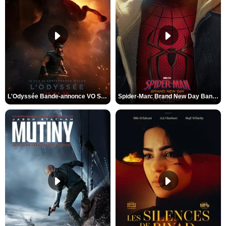
L'Odyssée Bande-annonce VO STFR
Spider-Man: Brand New Day Bande-annonce VO STFR