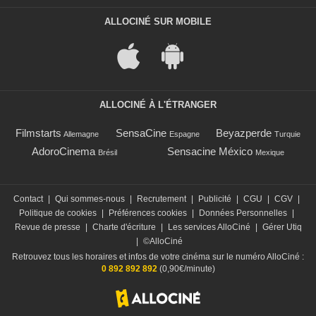
ALLOCINÉ SUR MOBILE
ALLOCINÉ À L'ÉTRANGER
Filmstarts
SensaCine
Beyazperde
Allemagne
Espagne
Turquie
AdoroCinema
Sensacine México
Brésil
Mexique
Contact
|
Qui sommes-nous
|
Recrutement
|
Publicité
|
CGU
|
CGV
|
Politique de cookies
|
Préférences cookies
|
Données Personnelles
|
Revue de presse
|
Charte d'écriture
|
Les services AlloCiné
|
Gérer Utiq
|
©AlloCiné
Retrouvez tous les horaires et infos de votre cinéma sur le numéro AlloCiné :
0 892 892 892
(0,90€/minute)