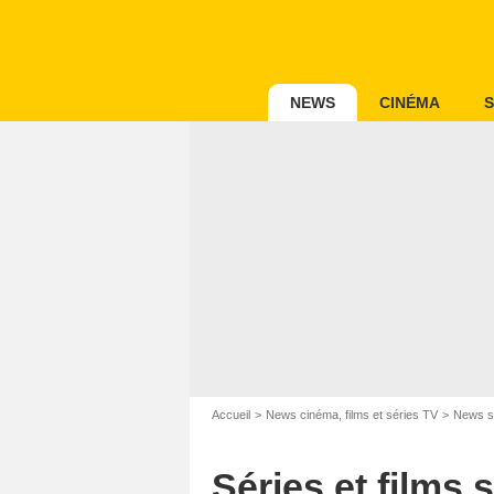
NEWS
CINÉMA
S
Accueil
News cinéma, films et séries TV
News s
TOP THE OL
Séries et films 