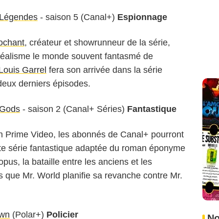
 Légendes
- saison 5 (Canal+)
Espionnage
ochant
, créateur et showrunneur de la série,
réalisme le monde souvent fantasmé de
Louis Garrel
fera son arrivée dans la série
deux derniers épisodes.
 Gods
- saison 2 (Canal+ Séries)
Fantastique
n Prime Video, les abonnés de Canal+ pourront
ette série fantastique adaptée du roman éponyme
us, la bataille entre les anciens et les
s que Mr. World planifie sa revanche contre Mr.
own
(Polar+)
Policier
No