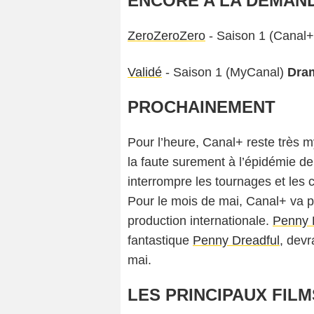
ENCORE A LA DEMAN
ZeroZeroZero
- Saison 1 (Canal
Validé
- Saison 1 (MyCanal)
Dra
PROCHAINEMENT
Pour l’heure, Canal+ reste très 
la faute surement à l’épidémie de
interrompre les tournages et les c
Pour le mois de mai, Canal+ va p
production internationale.
Penny D
fantastique
Penny Dreadful
, devr
mai.
LES PRINCIPAUX FILM