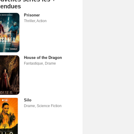
tendues
Prisoner
Thriller
,
Action
House of the Dragon
Fantastique
,
Drame
Silo
Drame
,
Science Fiction