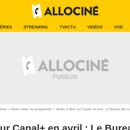
ÉRIES
STREAMING
TVACTU
VIDÉOS
VOD
éries
News séries: Au programme
Séries et films sur Canal+ en avril : Le Bureau des L
IGARCHS PRODUCTIONS / CANAL+
sur Canal+ en avril : Le Bur