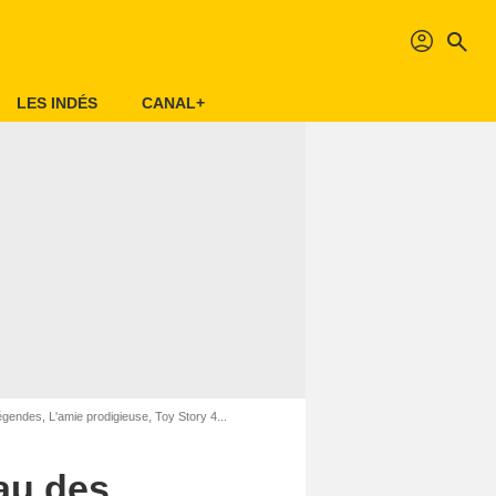
profil
search
LES INDÉS
CANAL+
égendes, L'amie prodigieuse, Toy Story 4...
eau des