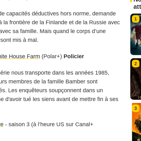
at
é de capacités déductives hors norme, demande
1
à la frontière de la Finlande et de la Russie avec
avec sa famille. Mais quand le corps d’une
s sont mis à mal.
hite House Farm
(Polar+)
Policier
2
 série nous transporte dans les années 1985,
eurs membres de la famille Bamber sont
és. Les enquêteurs soupçonnent dans un
e d'avoir tué les siens avant de mettre fin à ses
3
ve
- saison 3 (à l’heure US sur Canal+