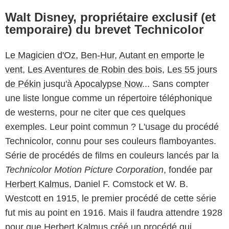
Walt Disney, propriétaire exclusif (et
temporaire) du brevet Technicolor
Le Magicien d'Oz
,
Ben-Hur
,
Autant en emporte le
vent
,
Les Aventures de Robin des bois
,
Les 55 jours
de Pékin
jusqu'à
Apocalypse Now
... Sans compter
une liste longue comme un répertoire téléphonique
de westerns, pour ne citer que ces quelques
exemples. Leur point commun ? L'usage du procédé
Technicolor, connu pour ses couleurs flamboyantes.
Série de procédés de films en couleurs lancés par la
Technicolor Motion Picture Corporation
, fondée par
Herbert Kalmus
, Daniel F. Comstock et W. B.
Westcott en 1915, le premier procédé de cette série
fut mis au point en 1916. Mais il faudra attendre 1928
pour que Herbert Kalmus créé un procédé qui