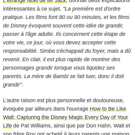
L'étrange Noël de Mr Jack
, donnait deux explications
intéressantes à ce sujet.
"La première est d'ordre
pratique. Les films font 80 ou 90 minutes, et les films
de Disney évoquent souvent cette idée de grandir,
passer à l'âge adulte. Ils concernent cette étape de
votre vie, ce jour, où vous devez accepter cette
responsabilité. Simba s'échappait du foyer, mais a dû
revenir. En clair, il est plus rapide de montrer des
personnages grandir lorsque vous liquidez ses
parents. La mère de Bambi se fait tuer, donc il doit
grandir".
L'autre raison est plus personnelle et douloureuse,
évoquée par ailleurs dans l'ouvrage
How to Be Like
Walt: Capturing the Disney Magic Every Day of Your
Life
de Pat Williams, ainsi que par Don Hahn. Walt et
son frère Roy ont acheté à leurs parents une maison