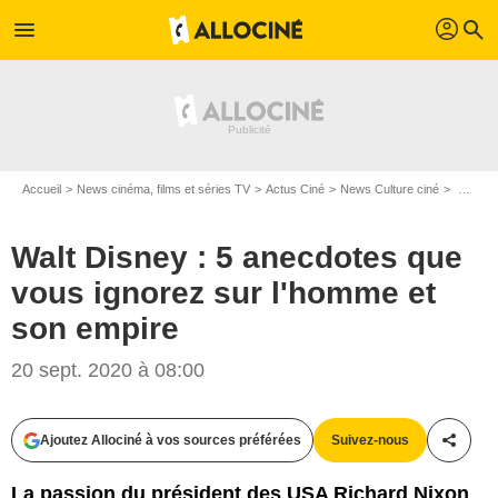
profil
menu
search
Accueil
News cinéma, films et séries TV
Actus Ciné
News Culture ciné
Walt Disney : 5 anecdotes que vous ignorez sur l'homme et son empire
Walt Disney : 5 anecdotes que
vous ignorez sur l'homme et
son empire
20 sept. 2020 à 08:00
Archives Nationales / Bibliothèque du Congrès
Ajoutez Allociné à vos sources préférées
Suivez-nous
Partag
La passion du président des USA Richard Nixon