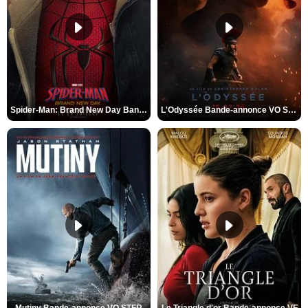
Spider-Man: Brand New Day Bande-annonce VO STFR
L'Odyssée Bande-annonce VO STFR