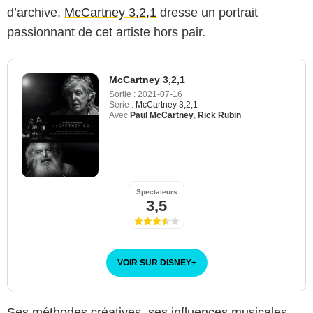
d’archive,
McCartney 3,2,1
dresse un portrait
passionnant de cet artiste hors pair.
McCartney 3,2,1
Sortie :
2021-07-16
Série :
McCartney 3,2,1
Avec
Paul McCartney
,
Rick Rubin
Spectateurs
3,5
VOIR SUR DISNEY
+
Ses méthodes créatives, ses influences musicales,