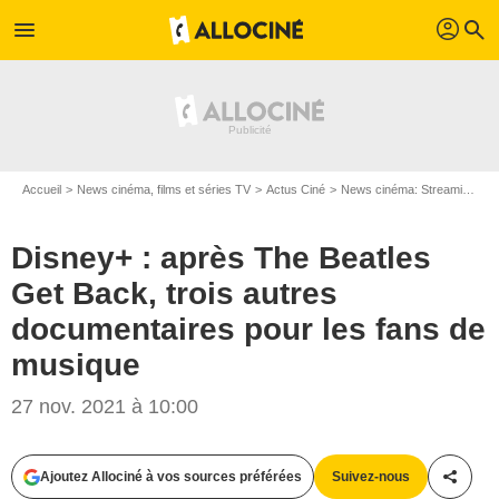
profil
menu
search
Accueil
News cinéma, films et séries TV
Actus Ciné
News cinéma: Streaming
D
Disney+ : après The Beatles
Get Back, trois autres
documentaires pour les fans de
musique
27 nov. 2021 à 10:00
Ajoutez Allociné à vos sources préférées
Suivez-nous
Partag