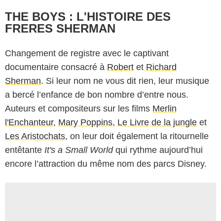
THE BOYS : L'HISTOIRE DES
FRERES SHERMAN
Changement de registre avec le captivant
documentaire consacré à
Robert
et
Richard
Sherman
. Si leur nom ne vous dit rien, leur musique
a bercé l’enfance de bon nombre d’entre nous.
Auteurs et compositeurs sur les films
Merlin
l'Enchanteur
,
Mary Poppins
,
Le Livre de la jungle
et
Les Aristochats
, on leur doit également la ritournelle
entêtante
It's a Small World
qui rythme aujourd’hui
encore l’attraction du même nom des parcs Disney.