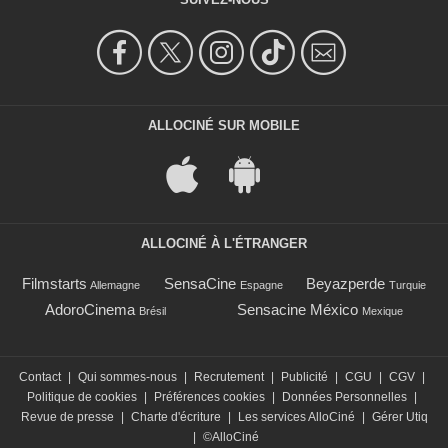
ALLOCINÉ SUR MOBILE
ALLOCINÉ À L'ÉTRANGER
Filmstarts
SensaCine
Beyazperde
Allemagne
Espagne
Turquie
AdoroCinema
Sensacine México
Brésil
Mexique
Contact
|
Qui sommes-nous
|
Recrutement
|
Publicité
|
CGU
|
CGV
|
Politique de cookies
|
Préférences cookies
|
Données Personnelles
|
Revue de presse
|
Charte d'écriture
|
Les services AlloCiné
|
Gérer Utiq
|
©AlloCiné