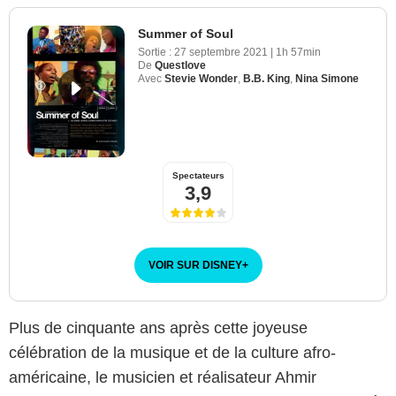
Summer of Soul
Sortie :
27 septembre 2021
|
1h 57min
De
Questlove
Avec
Stevie Wonder
,
B.B. King
,
Nina Simone
Spectateurs
3,9
VOIR SUR DISNEY
+
Plus de cinquante ans après cette joyeuse
célébration de la musique et de la culture afro-
américaine, le musicien et réalisateur Ahmir