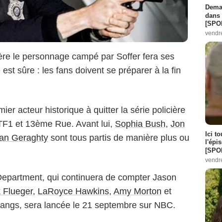
Demai
dans 
[SPO
vendr
ère le personnage campé par Soffer fera ses
est sûre : les fans doivent se préparer à la fin
ier acteur historique à quitter la série policière
TF1 et 13ème Rue. Avant lui,
Sophia Bush
,
Jon
Ici t
ian Geraghty
sont tous partis de manière plus ou
l'épi
[SPO
vendr
Department, qui continuera de compter Jason
k Flueger
,
LaRoyce Hawkins
,
Amy Morton
et
angs, sera lancée le 21 septembre sur NBC.