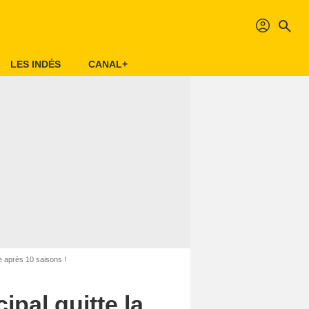
profil
search
LES INDÉS
CANAL+
ie après 10 saisons !
pal quitte la