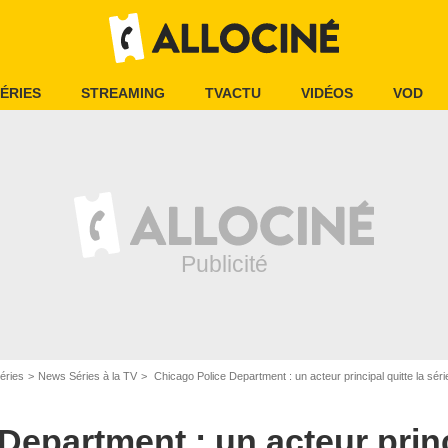
ÉRIES
STREAMING
TVACTU
VIDÉOS
VOD
éries
News Séries à la TV
Chicago Police Department : un acteur principal quitte la sér
epartment : un acteur princi