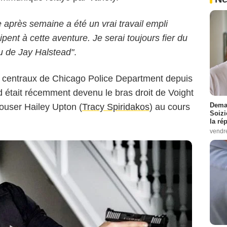
Lori Allen/NBC
 après semaine a été un vrai travail empli
pent à cette aventure. Je serai toujours fier du
u de Jay Halstead"
.
 centraux de Chicago Police Department depuis
d était récemment devenu le bras droit de Voight
Demai
épouser Hailey Upton (
Tracy Spiridakos
) au cours
Soizi
la ré
vendr