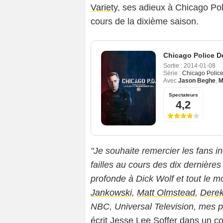
Variety
, ses adieux à Chicago Po
cours de la dixième saison.
Chicago Police D
Sortie :
2014-01-08
Série :
Chicago Polic
Avec
Jason Beghe
,
M
Spectateurs
4,2
"Je souhaite remercier les fans i
failles au cours des dix dernière
profonde à Dick Wolf et tout le 
Jankowski
,
Matt Olmstead
,
Dere
NBC, Universal Television, mes pa
écrit Jesse Lee Soffer dans un c