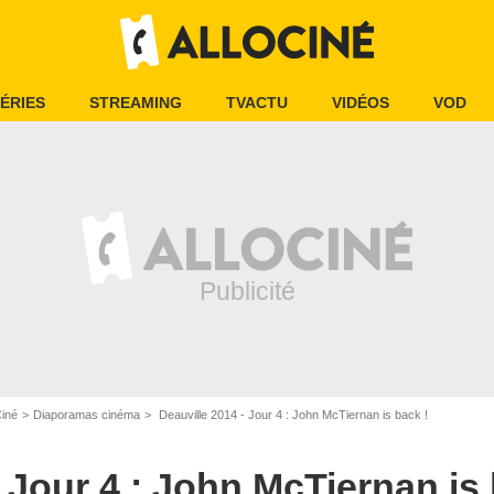
ÉRIES
STREAMING
TVACTU
VIDÉOS
VOD
Ciné
Diaporamas cinéma
Deauville 2014 - Jour 4 : John McTiernan is back !
livier Borde / Bestimage
 Jour 4 : John McTiernan is 