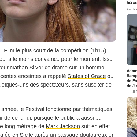
héros
samed
- Film le plus court de la compétition (1h15),
 qui a le moins convaincu pour le moment. Issu
ateur
Nathan Silver
ce drame sur un homme
Adam 
scentes enceintes a rappelé
States of Grace
ou
Rampl
de Fa
elques-uns des spectateurs, sans susciter de
de J
lundi 
 année, le Festival fonctionne par thématiques,
ur de ce lundi, puisque le public a aussi pu
livier Borde / Bestimage
me long métrage de
Mark Jackson
suit en effet
ugiée en Sicile après un passage douloureux en