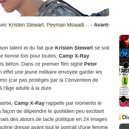
vec
Kristen Stewart
,
Peyman Moaadi
… -
Avant-
on talent et du fait que
Kristen Stewart
se soit
e bonne fois pour toutes,
Camp X-Ray
ns béton. Dans ce premier film signé
Peter
 effet une jeune militaire envoyée garder les
mo (car pas protégés par la Convention de
l'âge adulte à la dure.
artie,
Camp X-Ray
rappelle par moments le
 façon de dépeindre le quotidien peu excitant
Di
mais des atours de tacle politique en 24 images
scène dresse avant tout le portrait d'une femme