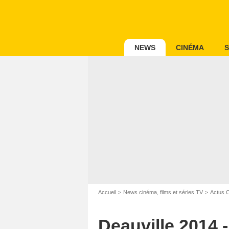
NEWS
CINÉMA
S
Accueil
News cinéma, films et séries TV
Actus 
O
Deauville 2014 -