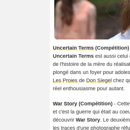
Uncertain Terms
(Compétition)
Uncertain Terms
est aussi celui
de l'histoire de la mère du réalis
plongé dans un foyer pour adole
Les Proies
de
Don Siegel
chez qu
réel enthousiasme pour autant.
War Story
(Compétition)
- Cette
et c'est la guerre qui était au coe
O
découvrir
War Story
. Le deuxiè
les traces d'une photographe réf