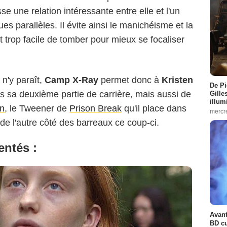
e une relation intéressante entre elle et l'un
s parallèles. Il évite ainsi le manichéisme et la
st trop facile de tomber pour mieux se focaliser
Droits réservés
 n'y paraît,
Camp X-Ray
permet donc à
Kristen
De Pi
s sa deuxième partie de carrière, mais aussi de
Gille
illum
on
, le Tweener de
Prison Break
qu'il place dans
mercr
 de l'autre côté des barreaux ce coup-ci.
entés :
Avant
BD cu