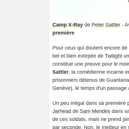
Camp X-Ray
de
Peter Sattler
- A
première
Pour ceux qui doutent encore de s
bel et bien extirpée de
Twilight
un
constitue une preuve pour le moi
Sattler
, la comédienne incarne en
prisonniers détenus de Guantana
Genève), le temps d'un passage à 
Un peu inégal dans sa première p
Jarhead
de
Sam Mendes
dans sa
de ces soldats, mais ne prend ja
par seconde. Non, le metteur en 