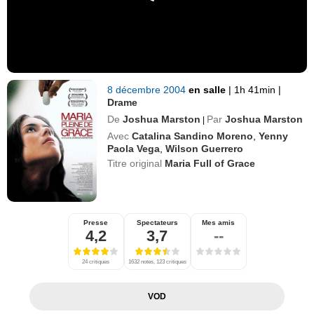
8 décembre 2004
en salle
|
1h 41min
|
Drame
De
Joshua Marston
Par
Joshua Marston
|
Avec
Catalina Sandino Moreno
,
Yenny
Paola Vega
,
Wilson Guerrero
Titre original
Maria Full of Grace
Presse
Spectateurs
Mes amis
4,2
3,7
--
24 critiques
1632 notes, 123 critiques
VOD