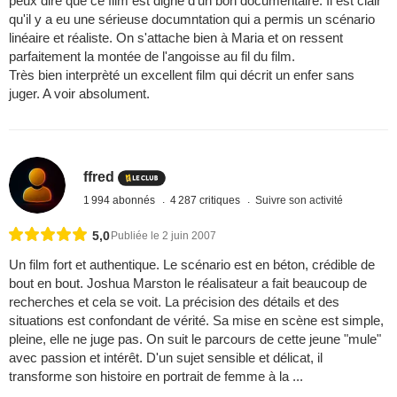
peux dire que ce film est digne d'un bon documentaire. Il est clair
qu'il y a eu une sérieuse documntation qui a permis un scénario
linéaire et réaliste. On s'attache bien à Maria et on ressent
parfaitement la montée de l'angoisse au fil du film.
Très bien interprèté un excellent film qui décrit un enfer sans
juger. A voir absolument.
ffred
1 994 abonnés
4 287 critiques
Suivre son activité
5,0
Publiée le 2 juin 2007
Un film fort et authentique. Le scénario est en béton, crédible de
bout en bout. Joshua Marston le réalisateur a fait beaucoup de
recherches et cela se voit. La précision des détails et des
situations est confondant de vérité. Sa mise en scène est simple,
pleine, elle ne juge pas. On suit le parcours de cette jeune "mule"
avec passion et intérêt. D'un sujet sensible et délicat, il
transforme son histoire en portrait de femme à la ...