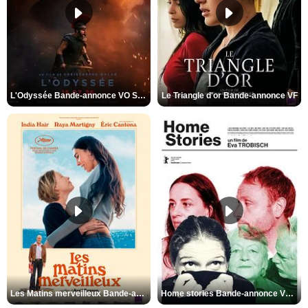
L'Odyssée Bande-annonce VO STFR
Le Triangle d'or Bande-annonce VF
Les Matins merveilleux Bande-annonce VF
Home stories Bande-annonce VO STFR