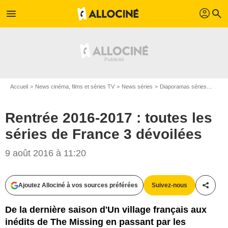
profil
menu
search
Accueil
News cinéma, films et séries TV
News séries
Diaporamas séries
Rentr
Rentrée 2016-2017 : toutes les
séries de France 3 dévoilées
9 août 2016 à 11:20
Ajoutez Allociné à vos sources préférées
Suivez-nous
Partag
De la dernière saison d'Un village français aux
inédits de The Missing en passant par les