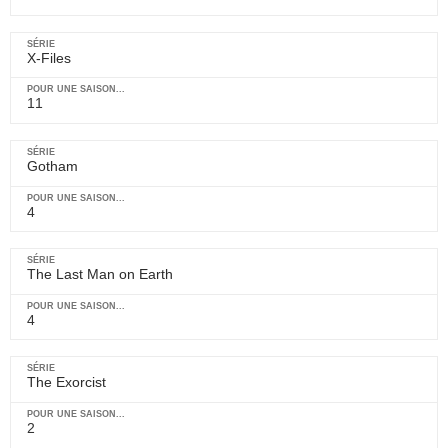
X-Files
11
Gotham
4
The Last Man on Earth
4
The Exorcist
2