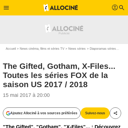
profil
menu
search
Accueil
News cinéma, films et séries TV
News séries
Diaporamas séries
The G
The Gifted, Gotham, X-Files...
Toutes les séries FOX de la
saison US 2017 / 2018
15 mai 2017 à 20:00
Fox
Ajoutez Allociné à vos sources préférées
Suivez-nous
Partag
"The Gifted", "Gotham", "X-Files"... : Découvrez