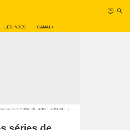
profil
search
LES INDÉS
CANAL+
BS pour la saison 2019/2020 [BANDES-ANNONCES]
s séries de