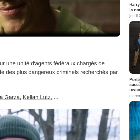
Harry
la no
jeudi
 sur une unité d'agents fédéraux chargés de
liste des plus dangereux criminels recherchés par
Porté
succè
revie
mercre
la Garza
,
Kellan Lutz
, ...