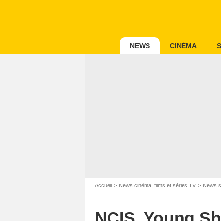
NEWS
CINÉMA
S
Accueil
News cinéma, films et séries TV
News s
NCIS, Young She