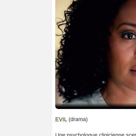
EVIL
(drama)
Une psychologue clinicienne scep