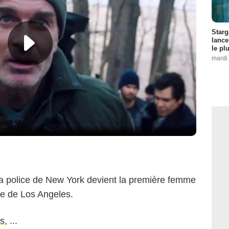
Starg
lance
le pl
mardi 
la police de New York devient la première femme
ice de Los Angeles.
s
, ...