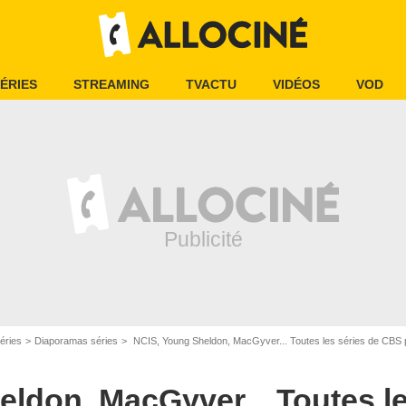
ÉRIES
STREAMING
TVACTU
VIDÉOS
VOD
CBS
éries
Diaporamas séries
NCIS, Young Sheldon, MacGyver... Toutes les séries de C
ldon, MacGyver... Toutes le