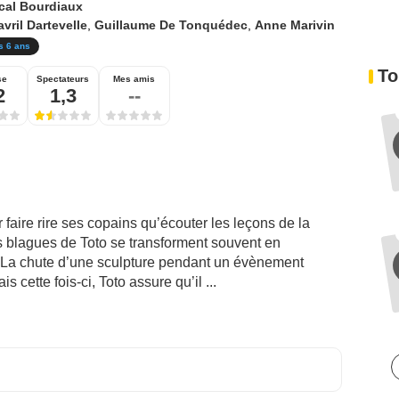
cal Bourdiaux
vril Dartevelle
,
Guillaume De Tonquédec
,
Anne Marivin
s 6 ans
To
se
Spectateurs
Mes amis
2
1,3
--
r faire rire ses copains qu’écouter les leçons de la
s blagues de Toto se transforment souvent en
 La chute d’une sculpture pendant un évènement
 cette fois-ci, Toto assure qu’il ...