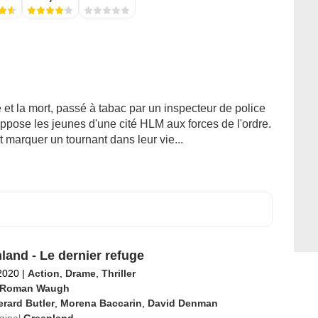
e et la mort, passé à tabac par un inspecteur de police
oppose les jeunes d'une cité HLM aux forces de l'ordre.
t marquer un tournant dans leur vie...
land - Le dernier refuge
2020
|
Action
,
Drame
,
Thriller
 Roman Waugh
rard Butler
,
Morena Baccarin
,
David Denman