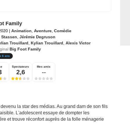
ot Family
2020
|
Animation
,
Aventure
,
Comédie
 Stassen
,
Jérémie Degruson
lian Trouillard
,
Kylian Trouillard
,
Alexis Victor
iginal
Big Foot Family
s 6 ans
se
Spectateurs
Mes amis
3
2,6
--
t devenu la star des médias. Au grand dam de son fils
paisible. L'adolescent essaye de dompter les
ère et trouve réconfort auprès de la folle ménagerie