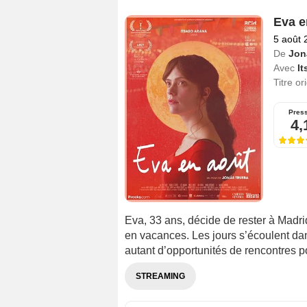
Eva e
5 août 
De
Jon
Avec
It
Titre or
Pres
4,
Eva, 33 ans, décide de rester à Madrid
en vacances. Les jours s’écoulent dan
autant d’opportunités de rencontres 
STREAMING