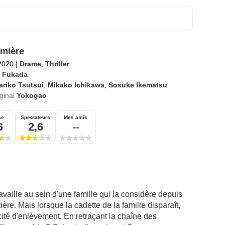
rmière
2020
|
Drame
,
Thriller
i Fukada
riko Tsutsui
,
Mikako Ichikawa
,
Sosuke Ikematsu
iginal
Yokogao
se
Spectateurs
Mes amis
6
2,6
--
travaille au sein d'une famille qui la considère depuis
re. Mais lorsque la cadette de la famille disparaît,
ité d'enlèvement. En retraçant la chaîne des