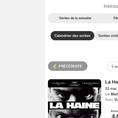
Retrou
Sorties de la semaine
Fil
Calendrier des sorties
Sorties cin
PRÉCÉDENTE
La Ha
31 mai
De
Mat
Avec
V
Pres
4,