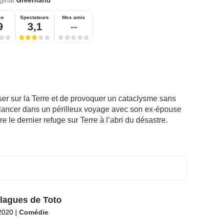
iginal
Greenland
se
Spectateurs
Mes amis
9
3,1
--
ser sur la Terre et de provoquer un cataclysme sans
 lancer dans un périlleux voyage avec son ex-épouse
re le dernier refuge sur Terre à l’abri du désastre.
lagues de Toto
2020
|
Comédie