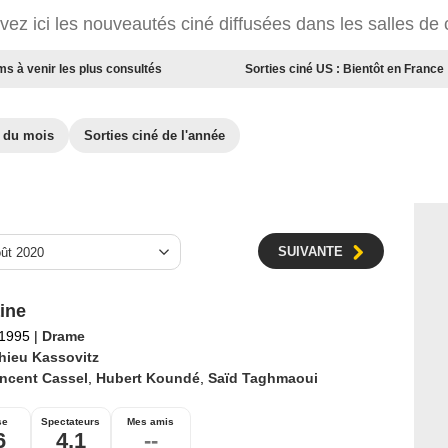
vez ici les nouveautés ciné diffusées dans les salles de
ms à venir les plus consultés
Sorties ciné US : Bientôt en France
é du mois
Sorties ciné de l'année
SUIVANTE
ine
 1995
|
Drame
hieu Kassovitz
incent Cassel
,
Hubert Koundé
,
Saïd Taghmaoui
se
Spectateurs
Mes amis
6
4,1
--