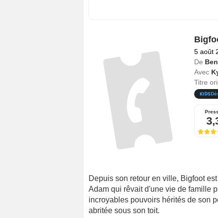
Bigfo
5 août 
De
Ben
Avec
Ky
Titre or
Dè
Pres
3,
Depuis son retour en ville, Bigfoot es
Adam qui rêvait d'une vie de famille 
incroyables pouvoirs hérités de son p
abritée sous son toit.