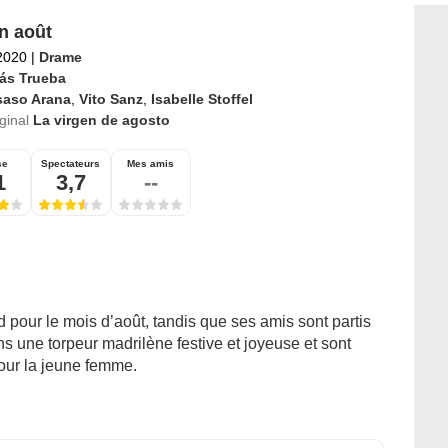
n août
2020
|
Drame
ás Trueba
saso Arana
,
Vito Sanz
,
Isabelle Stoffel
iginal
La virgen de agosto
se
Spectateurs
Mes amis
1
3,7
--
 pour le mois d’août, tandis que ses amis sont partis
s une torpeur madrilène festive et joyeuse et sont
pour la jeune femme.