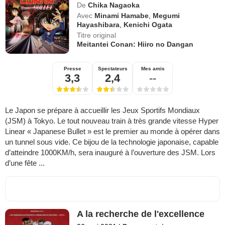
De
Chika Nagaoka
Avec
Minami Hamabe
,
Megumi
Hayashibara
,
Kenichi Ogata
Titre original
Meitantei Conan: Hiiro no Dangan
Presse
Spectateurs
Mes amis
3,3
2,4
--
Le Japon se prépare à accueillir les Jeux Sportifs Mondiaux
(JSM) à Tokyo. Le tout nouveau train à très grande vitesse Hyper
Linear « Japanese Bullet » est le premier au monde à opérer dans
un tunnel sous vide. Ce bijou de la technologie japonaise, capable
d’atteindre 1000KM/h, sera inauguré à l’ouverture des JSM. Lors
d’une fête ...
A la recherche de l'excellence