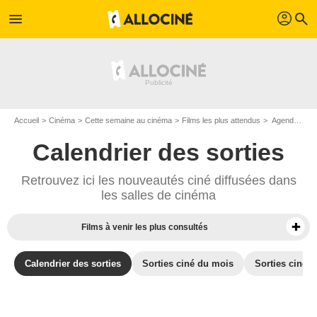
profil
menu
search
Accueil
Cinéma
Cette semaine au cinéma
Films les plus attendus
Agenda cinéma : Films du 26 mai 2021
Calendrier des sorties
Retrouvez ici les nouveautés ciné diffusées dans
les salles de cinéma
Films à venir les plus consultés
Calendrier des sorties
Sorties ciné du mois
Sorties ciné d