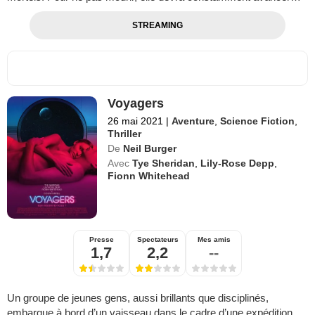
STREAMING
Voyagers
26 mai 2021
|
Aventure
,
Science Fiction
,
Thriller
De
Neil Burger
Avec
Tye Sheridan
,
Lily-Rose Depp
,
Fionn Whitehead
Presse
Spectateurs
Mes amis
1,7
2,2
--
Un groupe de jeunes gens, aussi brillants que disciplinés,
embarque à bord d’un vaisseau dans le cadre d’une expédition