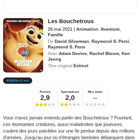
Les Bouchetrous
26 mai 2021
|
Animation
,
Aventure
,
Famille
De
David Silverman
,
Raymond S. Persi
,
Raymond S. Persi
Avec
Adam Devine
,
Rachel Bloom
,
Ken
Jeong
Titre original
Extinct
Dès 6 ans
Presse
Spectateurs
Mes amis
2,9
2,0
--
Vous n’avez jamais entendu parler des Bouchetrous ? Pourtant,
ces étonnantes créatures, aussi maladroites que joueuses,
coulent des jours paisibles sur une île perdue depuis des millions
d’années. Jusqu’au jour où d’étranges bestioles débarquent dans