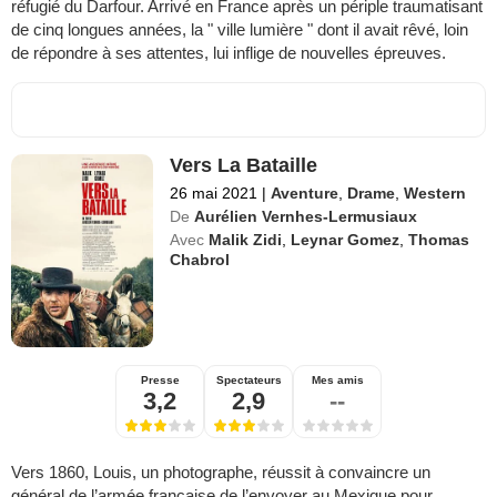
réfugié du Darfour. Arrivé en France après un périple traumatisant
de cinq longues années, la " ville lumière " dont il avait rêvé, loin
de répondre à ses attentes, lui inflige de nouvelles épreuves.
Vers La Bataille
26 mai 2021
|
Aventure
,
Drame
,
Western
De
Aurélien Vernhes-Lermusiaux
Avec
Malik Zidi
,
Leynar Gomez
,
Thomas
Chabrol
Presse
Spectateurs
Mes amis
3,2
2,9
--
Vers 1860, Louis, un photographe, réussit à convaincre un
général de l’armée française de l’envoyer au Mexique pour