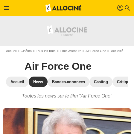
profil
menu
search
Accueil
Cinéma
Tous les films
Films Aventure
Air Force One
Actualités Air Force One
Air Force One
Accueil
News
Bandes-annonces
Casting
Critiques
Toutes les news sur le film "Air Force One"