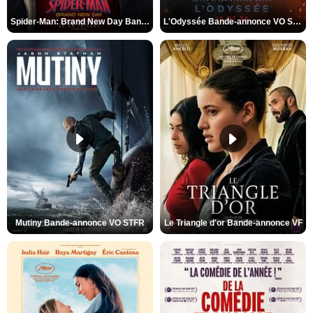
Spider-Man: Brand New Day Bande-annonce VO STFR
L'Odyssée Bande-annonce VO STFR
Mutiny Bande-annonce VO STFR
Le Triangle d'or Bande-annonce VF