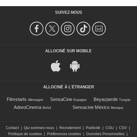
SUIVEZ-NOUS
ALLOCINÉ SUR MOBILE
ALLOCINÉ À L'ÉTRANGER
Filmstarts
SensaCine
Beyazperde
Allemagne
Espagne
Turquie
AdoroCinema
Sensacine México
Brésil
Mexique
Contact
|
Qui sommes-nous
|
Recrutement
|
Publicité
|
CGU
|
CGV
|
Politique de cookies
|
Préférences cookies
|
Données Personnelles
|