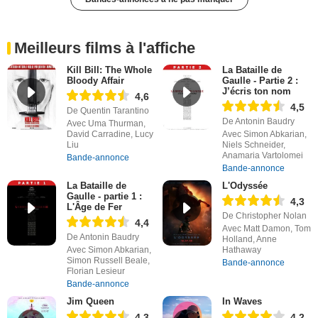
Meilleurs films à l'affiche
Kill Bill: The Whole
La Bataille de
Bloody Affair
Gaulle - Partie 2 :
J’écris ton nom
4,6
4,5
De Quentin Tarantino
De Antonin Baudry
Avec Uma Thurman,
David Carradine, Lucy
Avec Simon Abkarian,
Liu
Niels Schneider,
Anamaria Vartolomei
Bande-annonce
Bande-annonce
La Bataille de
L'Odyssée
Gaulle - partie 1 :
4,3
L'Âge de Fer
De Christopher Nolan
4,4
Avec Matt Damon, Tom
De Antonin Baudry
Holland, Anne
Avec Simon Abkarian,
Hathaway
Simon Russell Beale,
Bande-annonce
Florian Lesieur
Bande-annonce
Jim Queen
In Waves
4,3
4,2