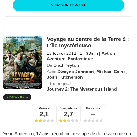
VOIR SUR DISNEY
+
Voyage au centre de la Terre 2 :
L'île mystérieuse
15 février 2012
|
1h 33min
|
Action
,
Aventure
,
Fantastique
De
Brad Peyton
Avec
Dwayne Johnson
,
Michael Caine
,
Josh Hutcherson
Titre original
Journey 2: The Mysterious Island
Dès 8 ans
Presse
Spectateurs
Mes amis
2,1
2,7
--
Sean Anderson, 17 ans, reçoit un message de détresse codé en