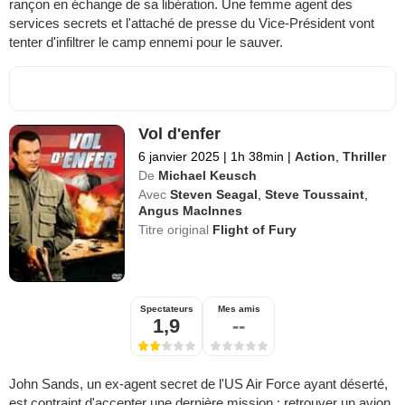
rançon en échange de sa libération. Une femme agent des
services secrets et l'attaché de presse du Vice-Président vont
tenter d'infiltrer le camp ennemi pour le sauver.
Vol d'enfer
6 janvier 2025
|
1h 38min
|
Action
,
Thriller
De
Michael Keusch
Avec
Steven Seagal
,
Steve Toussaint
,
Angus MacInnes
Titre original
Flight of Fury
Spectateurs
Mes amis
1,9
--
John Sands, un ex-agent secret de l'US Air Force ayant déserté,
est contraint d'accepter une dernière mission : retrouver un avion