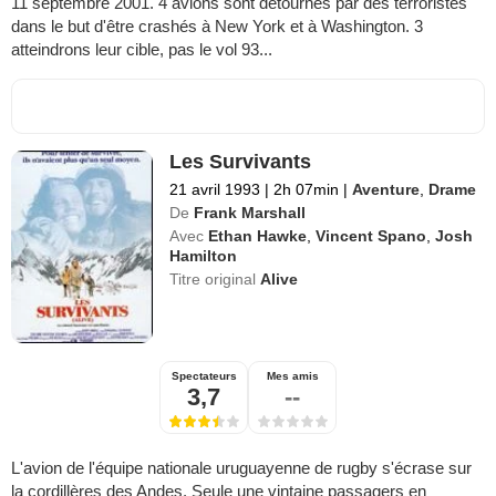
11 septembre 2001. 4 avions sont détournés par des terroristes
dans le but d'être crashés à New York et à Washington. 3
atteindrons leur cible, pas le vol 93...
Les Survivants
21 avril 1993
|
2h 07min
|
Aventure
,
Drame
De
Frank Marshall
Avec
Ethan Hawke
,
Vincent Spano
,
Josh
Hamilton
Titre original
Alive
Spectateurs
Mes amis
3,7
--
L'avion de l'équipe nationale uruguayenne de rugby s'écrase sur
la cordillères des Andes. Seule une vintaine passagers en