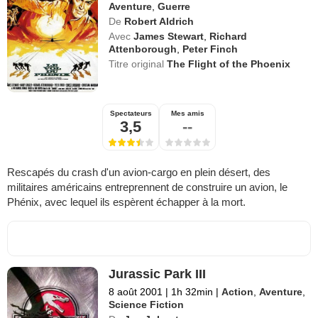
Aventure
,
Guerre
De
Robert Aldrich
Avec
James Stewart
,
Richard
Attenborough
,
Peter Finch
Titre original
The Flight of the Phoenix
Spectateurs
Mes amis
3,5
--
Rescapés du crash d'un avion-cargo en plein désert, des
militaires américains entreprennent de construire un avion, le
Phénix, avec lequel ils espèrent échapper à la mort.
Jurassic Park III
8 août 2001
|
1h 32min
|
Action
,
Aventure
,
Science Fiction