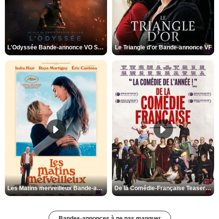
L'Odyssée Bande-annonce VO STFR
Le Triangle d'or Bande-annonce VF
Les Matins merveilleux Bande-annonce VF
De la Comédie-Française Teaser VF
Bandes-annonces à ne pas manquer