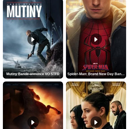
Mutiny Bande-annonce VO STFR
Spider-Man: Brand New Day Bande-annonce VO STFR