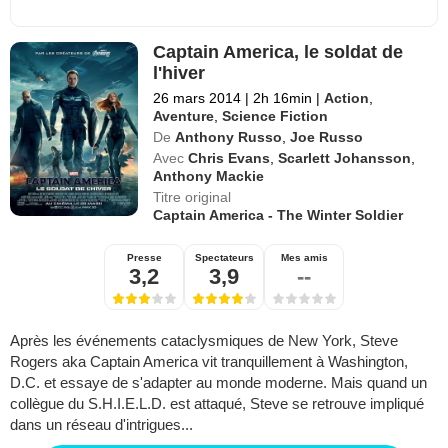
Captain America, le soldat de
l'hiver
26 mars 2014
|
2h 16min
|
Action
,
Aventure
,
Science Fiction
De
Anthony Russo
,
Joe Russo
Avec
Chris Evans
,
Scarlett Johansson
,
Anthony Mackie
Titre original
Captain America - The Winter Soldier
Presse
Spectateurs
Mes amis
3,2
3,9
--
Après les événements cataclysmiques de New York, Steve
Rogers aka Captain America vit tranquillement à Washington,
D.C. et essaye de s'adapter au monde moderne. Mais quand un
collègue du S.H.I.E.L.D. est attaqué, Steve se retrouve impliqué
dans un réseau d'intrigues...