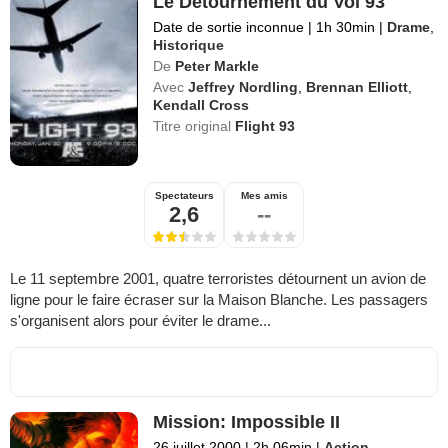
Le Détournement du Vol 93
Date de sortie inconnue
|
1h 30min
|
Drame
,
Historique
De
Peter Markle
Avec
Jeffrey Nordling
,
Brennan Elliott
,
Kendall Cross
Titre original
Flight 93
Spectateurs
Mes amis
2,6
--
Le 11 septembre 2001, quatre terroristes détournent un avion de
ligne pour le faire écraser sur la Maison Blanche. Les passagers
s'organisent alors pour éviter le drame...
Mission: Impossible II
26 juillet 2000
|
2h 06min
|
Action
,