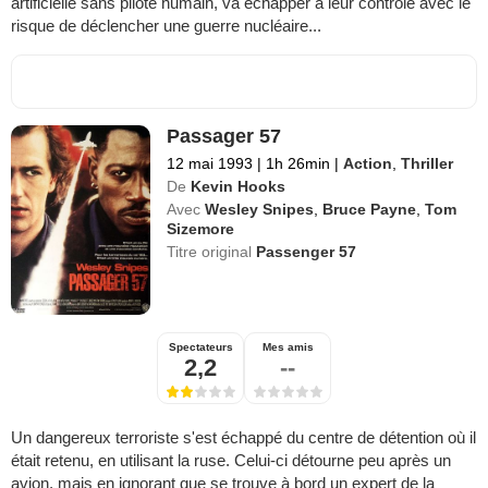
artificielle sans pilote humain, va échapper à leur contrôle avec le
risque de déclencher une guerre nucléaire...
Passager 57
12 mai 1993
|
1h 26min
|
Action
,
Thriller
De
Kevin Hooks
Avec
Wesley Snipes
,
Bruce Payne
,
Tom
Sizemore
Titre original
Passenger 57
Spectateurs
Mes amis
2,2
--
Un dangereux terroriste s'est échappé du centre de détention où il
était retenu, en utilisant la ruse. Celui-ci détourne peu après un
avion, mais en ignorant que se trouve à bord un expert de la