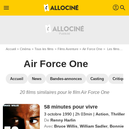
profil
menu
search
Accueil
Cinéma
Tous les films
Films Aventure
Air Force One
Les films similaires à "Air Force One"
Air Force One
Accueil
News
Bandes-annonces
Casting
Critiques
20 films similaires pour le film Air Force One
58 minutes pour vivre
3 octobre 1990
|
2h 03min
|
Action
,
Thriller
De
Renny Harlin
Avec
Bruce Willis
,
William Sadler
,
Bonnie