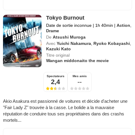
Tokyo Burnout
Date de sortie inconnue
|
1h 40min
|
Action
,
Drame
De
Atsushi Muroga
Avec
Yuichi Nakamura
,
Ryoko Kobayashi
,
Kazuki Kato
Titre original
Wangan middonaito the movie
Spectateurs
Mes amis
2,4
--
Akio Asakura est passionné de voitures et décide d'acheter une
"Fair Lady Z" trouvée à la casse. Le bolide a la mauvaise
réputation de conduire tous ses propriétaires dans des crashs
mortels...