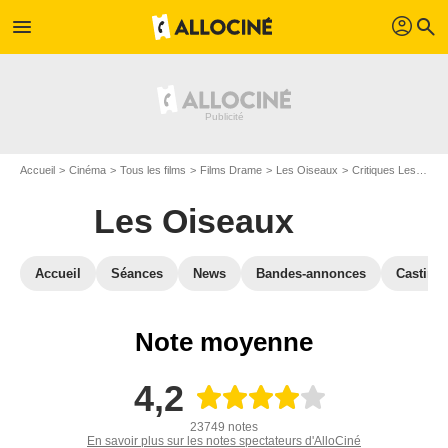
profil
menu
search
Accueil
Cinéma
Tous les films
Films Drame
Les Oiseaux
Critiques Les Oiseaux
Les Oiseaux
Accueil
Séances
News
Bandes-annonces
Casting
Note moyenne
4,2
23749 notes
En savoir plus sur les notes spectateurs d'AlloCiné