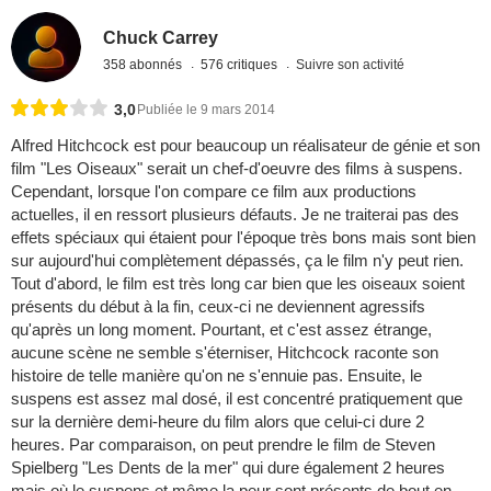
Chuck Carrey
358 abonnés
576 critiques
Suivre son activité
3,0
Publiée le 9 mars 2014
Alfred Hitchcock est pour beaucoup un réalisateur de génie et son
film "Les Oiseaux" serait un chef-d'oeuvre des films à suspens.
Cependant, lorsque l'on compare ce film aux productions
actuelles, il en ressort plusieurs défauts. Je ne traiterai pas des
effets spéciaux qui étaient pour l'époque très bons mais sont bien
sur aujourd'hui complètement dépassés, ça le film n'y peut rien.
Tout d'abord, le film est très long car bien que les oiseaux soient
présents du début à la fin, ceux-ci ne deviennent agressifs
qu'après un long moment. Pourtant, et c'est assez étrange,
aucune scène ne semble s'éterniser, Hitchcock raconte son
histoire de telle manière qu'on ne s'ennuie pas. Ensuite, le
suspens est assez mal dosé, il est concentré pratiquement que
sur la dernière demi-heure du film alors que celui-ci dure 2
heures. Par comparaison, on peut prendre le film de Steven
Spielberg "Les Dents de la mer" qui dure également 2 heures
mais où le suspens et même la peur sont présents de bout en