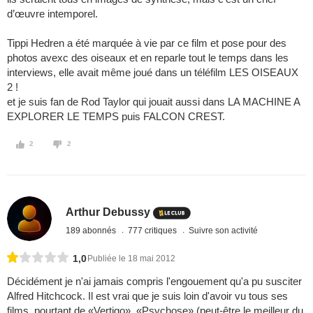
d’œuvre intemporel.
Tippi Hedren a été marquée à vie par ce film et pose pour des
photos avexc des oiseaux et en reparle tout le temps dans les
interviews, elle avait même joué dans un téléfilm LES OISEAUX
2 !
et je suis fan de Rod Taylor qui jouait aussi dans LA MACHINE A
EXPLORER LE TEMPS puis FALCON CREST.
2
2
Arthur Debussy
189 abonnés
777 critiques
Suivre son activité
1,0
Publiée le 18 mai 2012
Décidément je n'ai jamais compris l'engouement qu'a pu susciter
Alfred Hitchcock. Il est vrai que je suis loin d'avoir vu tous ses
films, pourtant de «Vertigo», «Psychose» (peut-être le meilleur du