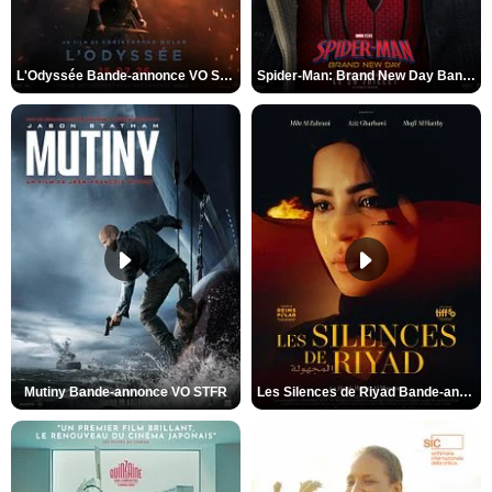
L'Odyssée Bande-annonce VO STFR
Spider-Man: Brand New Day Bande-annonce VO STFR
Mutiny Bande-annonce VO STFR
Les Silences de Riyad Bande-annonce VO STFR