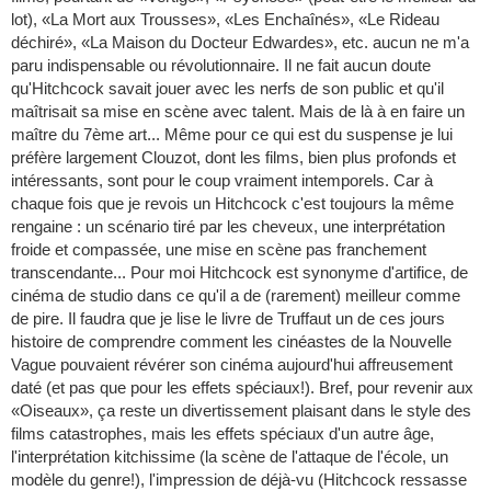
lot), «La Mort aux Trousses», «Les Enchaînés», «Le Rideau
déchiré», «La Maison du Docteur Edwardes», etc. aucun ne m'a
paru indispensable ou révolutionnaire. Il ne fait aucun doute
qu'Hitchcock savait jouer avec les nerfs de son public et qu'il
maîtrisait sa mise en scène avec talent. Mais de là à en faire un
maître du 7ème art... Même pour ce qui est du suspense je lui
préfère largement Clouzot, dont les films, bien plus profonds et
intéressants, sont pour le coup vraiment intemporels. Car à
chaque fois que je revois un Hitchcock c'est toujours la même
rengaine : un scénario tiré par les cheveux, une interprétation
froide et compassée, une mise en scène pas franchement
transcendante... Pour moi Hitchcock est synonyme d'artifice, de
cinéma de studio dans ce qu'il a de (rarement) meilleur comme
de pire. Il faudra que je lise le livre de Truffaut un de ces jours
histoire de comprendre comment les cinéastes de la Nouvelle
Vague pouvaient révérer son cinéma aujourd'hui affreusement
daté (et pas que pour les effets spéciaux!). Bref, pour revenir aux
«Oiseaux», ça reste un divertissement plaisant dans le style des
films catastrophes, mais les effets spéciaux d'un autre âge,
l'interprétation kitchissime (la scène de l'attaque de l'école, un
modèle du genre!), l'impression de déjà-vu (Hitchcock ressasse