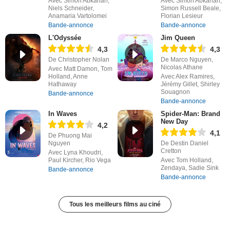
Avec Simon Abkarian,
Avec Simon Abkarian,
Niels Schneider,
Simon Russell Beale,
Anamaria Vartolomei
Florian Lesieur
Bande-annonce
Bande-annonce
L'Odyssée
Jim Queen
4,3
4,3
De Christopher Nolan
De Marco Nguyen,
Nicolas Athane
Avec Matt Damon, Tom
Holland, Anne
Avec Alex Ramires,
Hathaway
Jérémy Gillet, Shirley
Souagnon
Bande-annonce
Bande-annonce
In Waves
Spider-Man: Brand
New Day
4,2
4,1
De Phuong Mai
Nguyen
De Destin Daniel
Cretton
Avec Lyna Khoudri,
Paul Kircher, Rio Vega
Avec Tom Holland,
Zendaya, Sadie Sink
Bande-annonce
Bande-annonce
Tous les meilleurs films au ciné