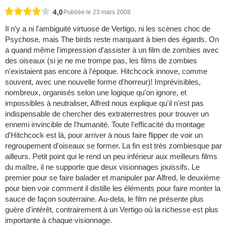
4,0
Publiée le 23 mars 2008
Il n'y a ni l'ambiguité virtuose de Vertigo, ni les scènes choc de
Psychose, mais The birds reste marquant à bien des égards. On
a quand même l'impression d'assister à un film de zombies avec
des oiseaux (si je ne me trompe pas, les films de zombies
n'existaient pas encore à l'époque. Hitchcock innove, comme
souvent, avec une nouvelle forme d'horreur)! Imprévisibles,
nombreux, organisés selon une logique qu'on ignore, et
impossibles à neutraliser, Alfred nous explique qu'il n'est pas
indispensable de chercher des extraterrestres pour trouver un
ennemi invincible de l'humanité. Toute l'efficacité du montage
d'Hitchcock est là, pour arriver à nous faire flipper de voir un
regroupement d'oiseaux se former. La fin est très zombiesque par
ailleurs. Petit point qui le rend un peu inférieur aux meilleurs films
du maître, il ne supporte que deux visionnages jouissifs. Le
premier pour se faire balader et manipuler par Alfred, le deuxième
pour bien voir comment il distille les éléments pour faire monter la
sauce de façon souterraine. Au-dela, le film ne présente plus
guère d'intérêt, contrairement à un Vertigo où la richesse est plus
importante à chaque visionnage.