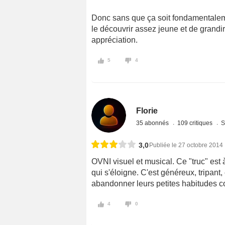
Donc sans que ça soit fondamentalem
le découvrir assez jeune et de grandir
appréciation.
5
4
Florie
35 abonnés
109 critiques
S
3,0
Publiée le 27 octobre 2014
OVNI visuel et musical. Ce "truc" est
qui s'éloigne. C'est généreux, tripant,
abandonner leurs petites habitudes co
4
0