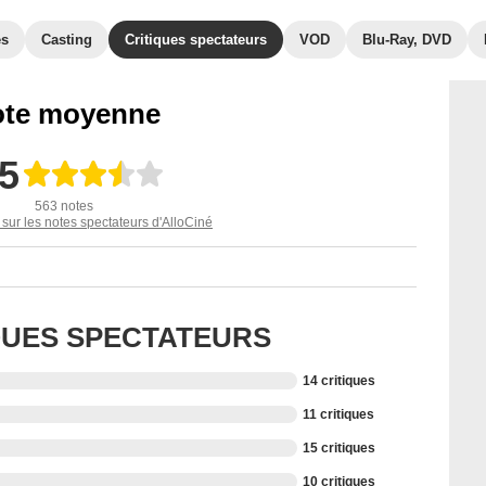
es
Casting
Critiques spectateurs
VOD
Blu-Ray, DVD
te moyenne
,5
563 notes
 sur les notes spectateurs d'AlloCiné
IQUES SPECTATEURS
14 critiques
11 critiques
15 critiques
10 critiques