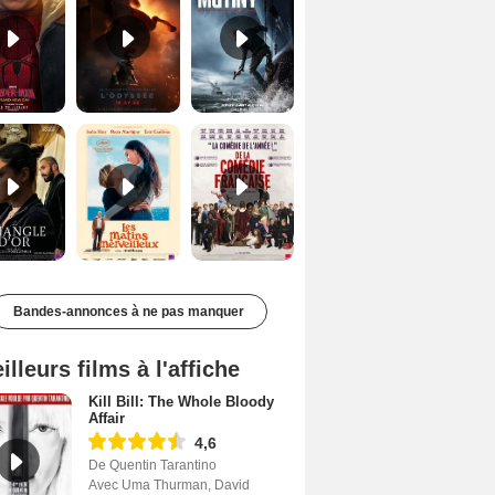
Le Triangle d'or Bande-annonce VF
Les Matins merveilleux Bande-annonce VF
De la Comédie-Française Teaser VF
Bandes-annonces à ne pas manquer
illeurs films à l'affiche
Kill Bill: The Whole Bloody
Affair
4,6
De Quentin Tarantino
Avec Uma Thurman, David