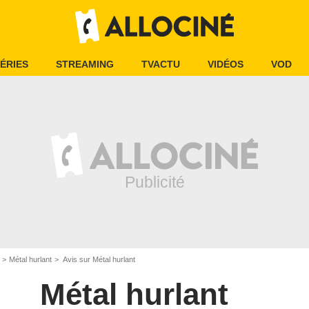
ÉRIES
STREAMING
TVACTU
VIDÉOS
VOD
Métal hurlant
Avis sur Métal hurlant
Métal hurlant