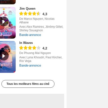
Jim Queen
4,3
De Marco Nguyen, Nicolas
Athane
Avec Alex Ramires, Jérémy Gillet,
Shirley Souagnon
Bande-annonce
In Waves
4,2
De Phuong Mai Nguyen
Avec Lyna Khoudri, Paul Kircher,
Rio Vega
Bande-annonce
Tous les meilleurs films au ciné