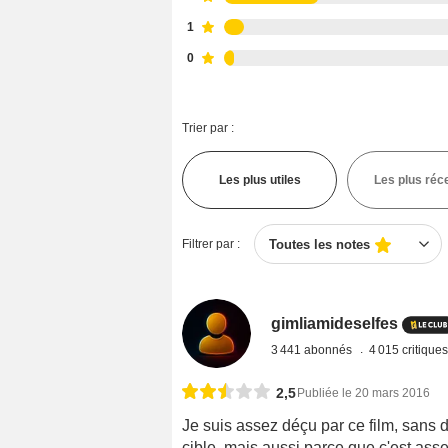
1
0
Trier par :
Les plus utiles
Les plus réc
Filtrer par :
Toutes les notes
gimliamideselfes
3 441 abonnés
4 015 critique
2,5
Publiée le 20 mars 2016
Je suis assez déçu par ce film, sans d
cible, mais aussi parce que c'est assez