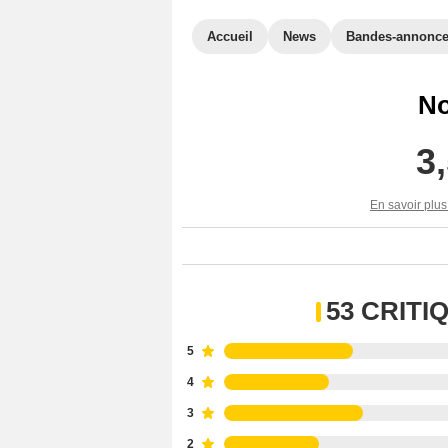
Accueil
News
Bandes-annonc
No
3
En savoir plus
53 CRIT
5
4
3
2