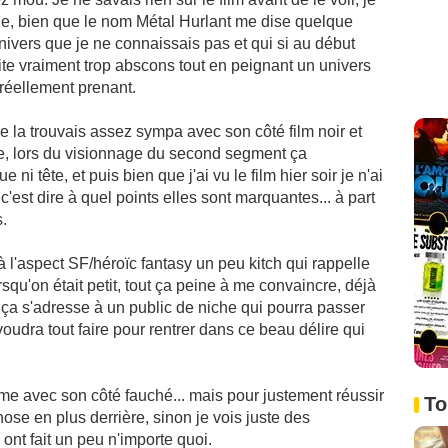
, bien que le nom Métal Hurlant me dise quelque
ivers que je ne connaissais pas et qui si au début
ite vraiment trop abscons tout en peignant un univers
 réellement prenant.
 je la trouvais assez sympa avec son côté film noir et
rade, lors du visionnage du second segment ça
i tête, et puis bien que j'ai vu le film hier soir je n'ai
c'est dire à quel points elles sont marquantes... à part
.
m à l'aspect SF/héroïc fantasy un peu kitch qui rappelle
squ'on était petit, tout ça peine à me convaincre, déjà
e ça s'adresse à un public de niche qui pourra passer
oudra tout faire pour rentrer dans ce beau délire qui
rme avec son côté fauché... mais pour justement réussir
To
chose en plus derrière, sinon je vois juste des
 ont fait un peu n'importe quoi.