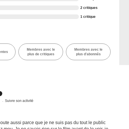
2 critiques
1 critique
Membres avec le
Membres avec le
entes
plus de critiques
plus d'abonnés
s
Suivre son activité
oute aussi parce que je ne suis pas du tout le public
 mou. Je ne savais rien sur le film avant de le voir, je