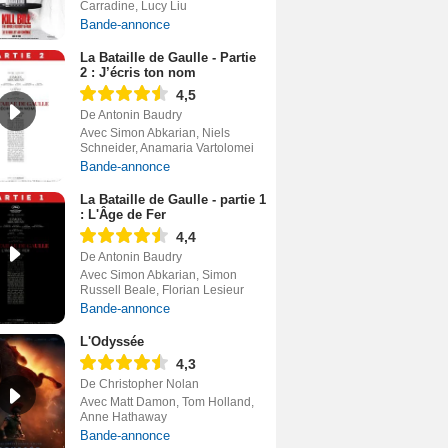
Carradine, Lucy Liu
Bande-annonce
La Bataille de Gaulle - Partie
2 : J’écris ton nom
4,5
De Antonin Baudry
Avec Simon Abkarian, Niels
Schneider, Anamaria Vartolomei
Bande-annonce
La Bataille de Gaulle - partie 1
: L'Âge de Fer
4,4
De Antonin Baudry
Avec Simon Abkarian, Simon
Russell Beale, Florian Lesieur
Bande-annonce
L'Odyssée
4,3
De Christopher Nolan
Avec Matt Damon, Tom Holland,
Anne Hathaway
Bande-annonce