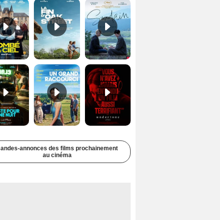
Juste pour une nuit Bande-annonce VO STFR
Un grand raccourci Bande-annonce VF
Undertone Bande-annonce VO STFR
andes-annonces des films prochainement
au cinéma