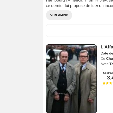
Hambourg l'Américain Tom Ripley, traf
ce dernier lui propose de tuer un inc
STREAMING
L'Aff
Date de
De
Cha
Avec
T
Spectat
3,