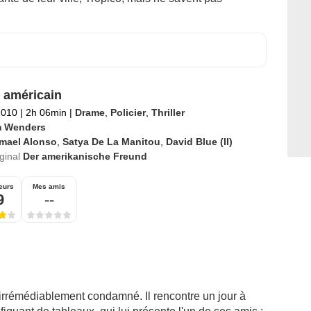
 américain
2010
|
2h 06min
|
Drame
,
Policier
,
Thriller
 Wenders
smael Alonso
,
Satya De La Manitou
,
David Blue (II)
iginal
Der amerikanische Freund
eurs
Mes amis
9
--
 irrémédiablement condamné. Il rencontre un jour à