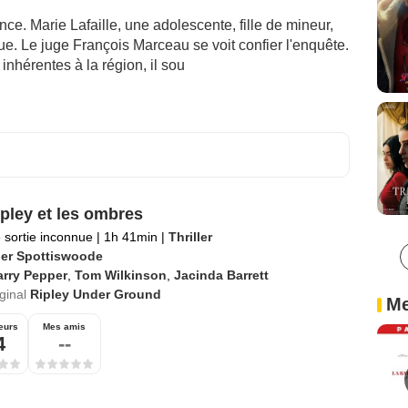
ce. Marie Lafaille, une adolescente, fille de mineur,
ue. Le juge François Marceau se voit confier l'enquête.
inhérentes à la région, il sou
ipley et les ombres
 sortie inconnue
|
1h 41min
|
Thriller
er Spottiswoode
arry Pepper
,
Tom Wilkinson
,
Jacinda Barrett
iginal
Ripley Under Ground
Me
eurs
Mes amis
4
--