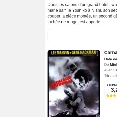
Dans les salons d’un grand hôtel, Iwa
marie sa fille Yoshiko à Nishi, son sec
couper la pièce montée, un second gâ
tachée de rouge, est apporté...
Carn
Date de
De
Mic
Avec
L
Titre or
Spectat
3,