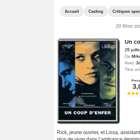
Accueil
Casting
Critiques spec
20 films si
Un co
28 juill
De
Mik
Avec
Jo
Titre or
Pres
3,
Rick, jeune ouvrier, et Lissa, assistan
plus de vivre dans l'ambiance deprima