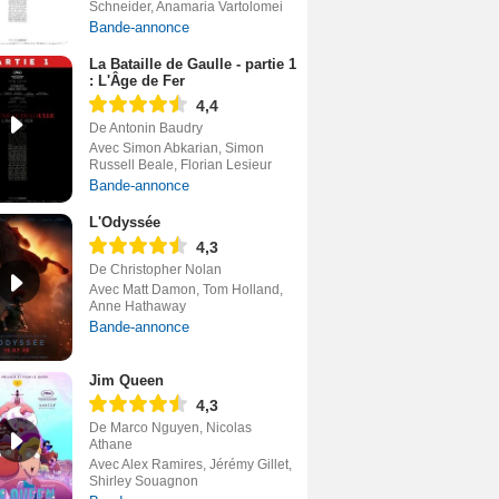
Schneider, Anamaria Vartolomei
Bande-annonce
La Bataille de Gaulle - partie 1
: L'Âge de Fer
4,4
De Antonin Baudry
Avec Simon Abkarian, Simon
Russell Beale, Florian Lesieur
Bande-annonce
L'Odyssée
4,3
De Christopher Nolan
Avec Matt Damon, Tom Holland,
Anne Hathaway
Bande-annonce
Jim Queen
4,3
De Marco Nguyen, Nicolas
Athane
Avec Alex Ramires, Jérémy Gillet,
Shirley Souagnon