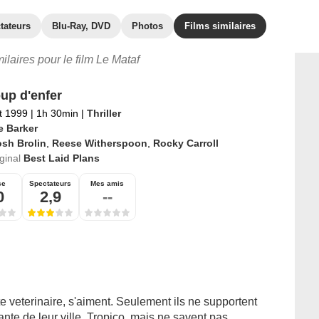
tateurs
Blu-Ray, DVD
Photos
Films similaires
milaires pour le film Le Mataf
up d'enfer
et 1999
|
1h 30min
|
Thriller
e Barker
sh Brolin
,
Reese Witherspoon
,
Rocky Carroll
iginal
Best Laid Plans
se
Spectateurs
Mes amis
0
2,9
--
te veterinaire, s'aiment. Seulement ils ne supportent
nte de leur ville, Tropico, mais ne savent pas