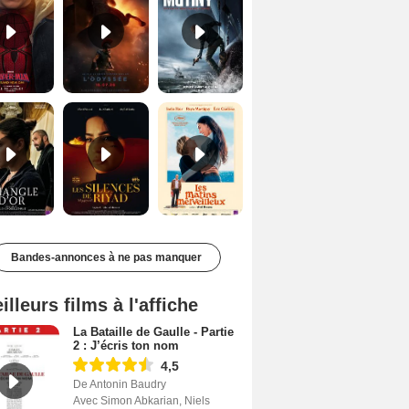
Le Triangle d'or Bande-annonce VF
Les Silences de Riyad Bande-annonce VO STFR
Les Matins merveilleux Bande-annonce VF
Bandes-annonces à ne pas manquer
illeurs films à l'affiche
La Bataille de Gaulle - Partie
2 : J’écris ton nom
4,5
De Antonin Baudry
Avec Simon Abkarian, Niels