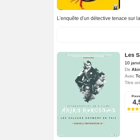
L'enquête d'un détective tenace sur la
Les S
10 janv
De
Aki
Avec
T
Titre or
Pres
4,