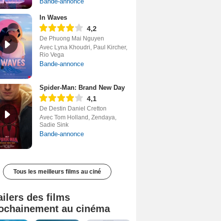
Bande-annonce
In Waves
4,2
De Phuong Mai Nguyen
Avec Lyna Khoudri, Paul Kircher,
Rio Vega
Bande-annonce
Spider-Man: Brand New Day
4,1
De Destin Daniel Cretton
Avec Tom Holland, Zendaya,
Sadie Sink
Bande-annonce
Tous les meilleurs films au ciné
ailers des films
ochainement au cinéma
Tombé du ciel Bande-annonce VF
La fin d’Oak Street Bande-annonce VO STFR
Soudain Bande-annonce VF STFR