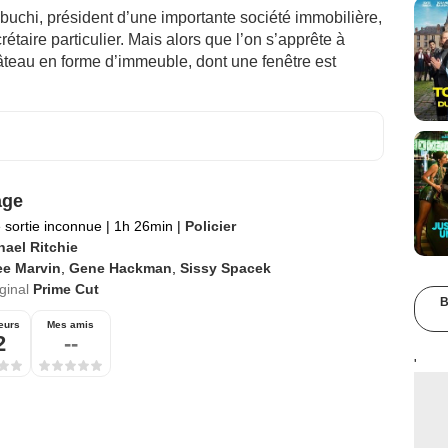
buchi, président d’une importante société immobilière,
rétaire particulier. Mais alors que l’on s’apprête à
teau en forme d’immeuble, dont une fenêtre est
age
 sortie inconnue
|
1h 26min
|
Policier
hael Ritchie
ee Marvin
,
Gene Hackman
,
Sissy Spacek
iginal
Prime Cut
B
eurs
Mes amis
2
--
'