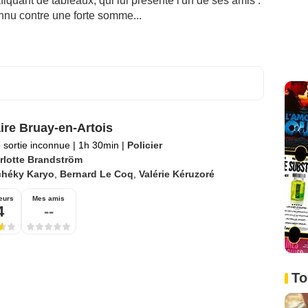
iquant de tableaux, qui lui présente l'un de ses amis :
onnu contre une forte somme...
aire Bruay-en-Artois
 sortie inconnue
|
1h 30min
|
Policier
rlotte Brandström
chéky Karyo
,
Bernard Le Coq
,
Valérie Kéruzoré
eurs
Mes amis
4
--
To