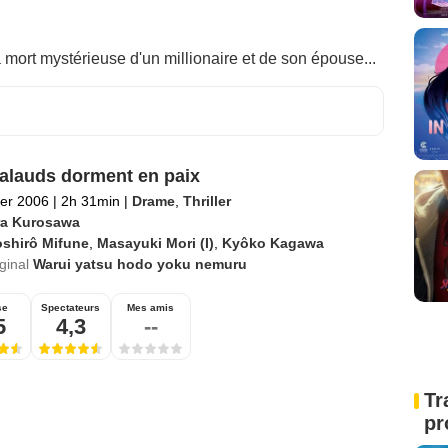
 mort mystérieuse d'un millionaire et de son épouse...
alauds dorment en paix
ier 2006
|
2h 31min
|
Drame
,
Thriller
ra Kurosawa
oshirô Mifune
,
Masayuki Mori (I)
,
Kyôko Kagawa
iginal
Warui yatsu hodo yoku nemuru
se
Spectateurs
Mes amis
5
4,3
--
Tr
pr