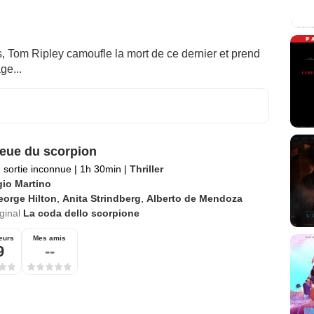
s, Tom Ripley camoufle la mort de ce dernier et prend
ge...
eue du scorpion
 sortie inconnue
|
1h 30min
|
Thriller
gio Martino
eorge Hilton
,
Anita Strindberg
,
Alberto de Mendoza
iginal
La coda dello scorpione
eurs
Mes amis
9
--