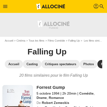
profil
menu
search
Accueil
Cinéma
Tous les films
Films Comédie
Falling Up
Les films similaires à "Falling Up"
Falling Up
Accueil
Casting
Critiques spectateurs
Photos
Film
20 films similaires pour le film Falling Up
Forrest Gump
5 octobre 1994
|
2h 20min
|
Comédie
,
Drame
,
Romance
De
Robert Zemeckis