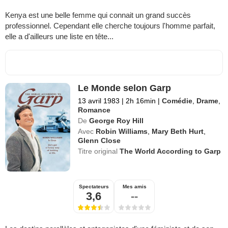
Kenya est une belle femme qui connait un grand succès
professionnel. Cependant elle cherche toujours l'homme parfait,
elle a d'ailleurs une liste en tête...
Le Monde selon Garp
13 avril 1983
|
2h 16min
|
Comédie
,
Drame
,
Romance
De
George Roy Hill
Avec
Robin Williams
,
Mary Beth Hurt
,
Glenn Close
Titre original
The World According to Garp
Spectateurs
Mes amis
3,6
--