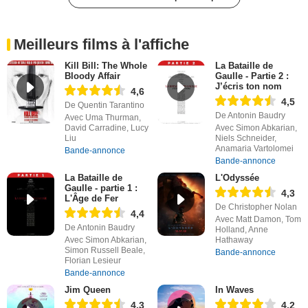
Meilleurs films à l'affiche
Kill Bill: The Whole
La Bataille de
Bloody Affair
Gaulle - Partie 2 :
J’écris ton nom
4,6
4,5
De Quentin Tarantino
De Antonin Baudry
Avec Uma Thurman,
David Carradine, Lucy
Avec Simon Abkarian,
Liu
Niels Schneider,
Anamaria Vartolomei
Bande-annonce
Bande-annonce
La Bataille de
L'Odyssée
Gaulle - partie 1 :
4,3
L'Âge de Fer
De Christopher Nolan
4,4
Avec Matt Damon, Tom
De Antonin Baudry
Holland, Anne
Avec Simon Abkarian,
Hathaway
Simon Russell Beale,
Bande-annonce
Florian Lesieur
Bande-annonce
Jim Queen
In Waves
4,3
4,2