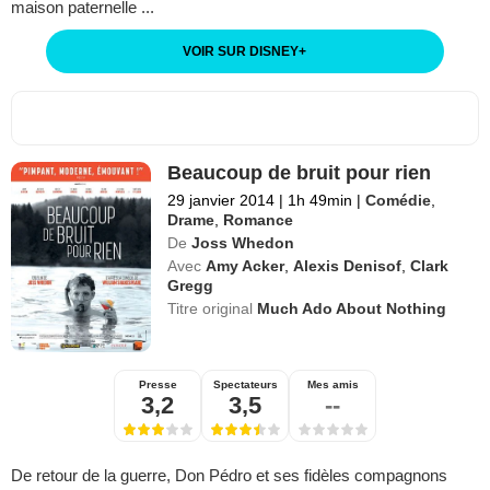
maison paternelle ...
VOIR SUR DISNEY
+
Beaucoup de bruit pour rien
29 janvier 2014
|
1h 49min
|
Comédie
,
Drame
,
Romance
De
Joss Whedon
Avec
Amy Acker
,
Alexis Denisof
,
Clark
Gregg
Titre original
Much Ado About Nothing
Presse
Spectateurs
Mes amis
3,2
3,5
--
De retour de la guerre, Don Pédro et ses fidèles compagnons