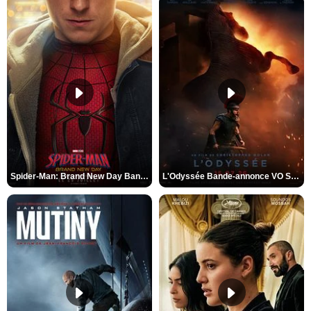
Spider-Man: Brand New Day Bande-annonce VO STFR
L'Odyssée Bande-annonce VO STFR