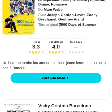
Drame
,
Romance
De
Marc Webb
Avec
Joseph Gordon-Levitt
,
Zooey
Deschanel
,
Geoffrey Arend
Titre original
(500) Days of Summer
Presse
Spectateurs
Mes amis
3,3
4,0
--
Un homme tombe fou amoureux d'une jeune femme qui ne croit
pas à l'amour...
VOIR SUR DISNEY
+
Vicky Cristina Barcelona
8 octobre 2008
|
1h 37min
|
Comédie
,