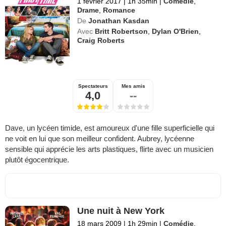
1 février 2017
|
1h 35min
|
Comédie
,
Drame
,
Romance
De
Jonathan Kasdan
Avec
Britt Robertson
,
Dylan O'Brien
,
Craig Roberts
Spectateurs
Mes amis
4,0
--
Dave, un lycéen timide, est amoureux d'une fille superficielle qui
ne voit en lui que son meilleur confident. Aubrey, lycéenne
sensible qui apprécie les arts plastiques, flirte avec un musicien
plutôt égocentrique.
Une nuit à New York
18 mars 2009
|
1h 29min
|
Comédie
,