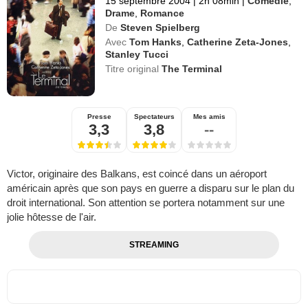
15 septembre 2004
|
2h 08min
|
Comédie
,
Drame
,
Romance
De
Steven Spielberg
Avec
Tom Hanks
,
Catherine Zeta-Jones
,
Stanley Tucci
Titre original
The Terminal
Presse
Spectateurs
Mes amis
3,3
3,8
--
Victor, originaire des Balkans, est coincé dans un aéroport
américain après que son pays en guerre a disparu sur le plan du
droit international. Son attention se portera notamment sur une
jolie hôtesse de l'air.
STREAMING