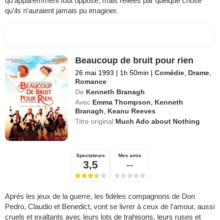
qu'apparemment tout oppose, mais reliées par quelque chose
qu'ils n'auraient jamais pu imaginer.
Beaucoup de bruit pour rien
26 mai 1993
|
1h 50min
|
Comédie
,
Drame
,
Romance
De
Kenneth Branagh
Avec
Emma Thompson
,
Kenneth
Branagh
,
Keanu Reeves
Titre original
Much Ado about Nothing
Spectateurs
Mes amis
3,5
--
Après les jeux de la guerre, les fidèles compagnons de Don
Pedro, Claudio et Benedict, vont se livrer à ceux de l'amour, aussi
cruels et exaltants avec leurs lots de trahisons, leurs ruses et