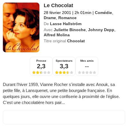
Le Chocolat
28 février 2001
|
2h 01min
|
Comédie
,
Drame
,
Romance
De
Lasse Hallström
Avec
Juliette Binoche
,
Johnny Depp
,
Alfred Molina
Titre original
Chocolat
Presse
Spectateurs
Mes amis
2,3
3,3
--
Durant l'hiver 1959, Vianne Rocher s'installe avec Anouk, sa
petite fille, à Lansquenet, une petite bourgade française. En
quelques jours, elle ouvre une confiserie à proximité de l'église.
C'est une chocolatière hors pair...