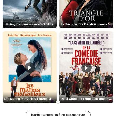
Mutiny Bande-annonce VO STFR
Le Triangle d'or Bande-annonce VF
Les Matins merveilleux Bande-annonce VF
De la Comédie-Française Teaser VF
Bandes-annonces à ne pas manquer