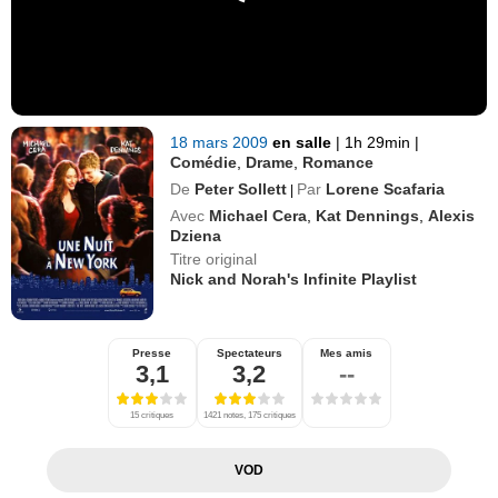
18 mars 2009
en salle
|
1h 29min
|
Comédie
,
Drame
,
Romance
De
Peter Sollett
Par
Lorene Scafaria
|
Avec
Michael Cera
,
Kat Dennings
,
Alexis
Dziena
Titre original
Nick and Norah's Infinite Playlist
Presse
Spectateurs
Mes amis
3,1
3,2
--
15 critiques
1421 notes, 175 critiques
VOD