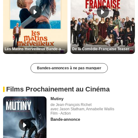
Les Matins merveilleux Bande-annonce VF
De la Comédie-Française Teaser VF
Bandes-annonces à ne pas manquer
Films Prochainement au Cinéma
Mutiny
de Jean-François Richet
avec Jason Statham, Annabelle Wallis
Film - Action
Bande-annonce