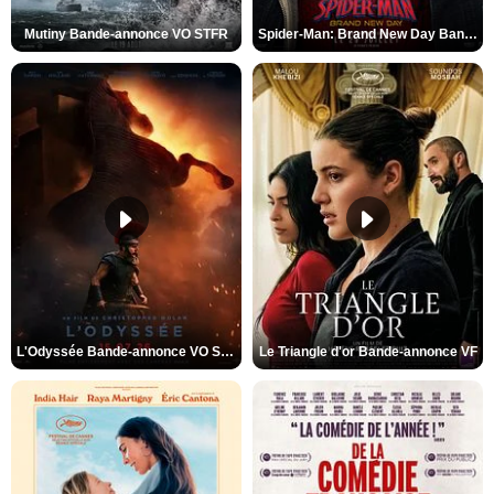
Mutiny Bande-annonce VO STFR
Spider-Man: Brand New Day Bande-annonce VO STFR
L'Odyssée Bande-annonce VO STFR
Le Triangle d'or Bande-annonce VF