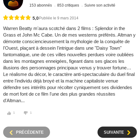
153 abonnés
853 critiques
Suivre son activité
5,0
Publiée le 9 mars 2014
Warren Beatty m'aura scotché dans 2 films : Splendor in the
Grass et John Mc Cabe. Un de mes westerns préférés. Altman y
démonte consciencieusement la mythologie de la conquête de
l'Ouest, plaçant à dessein l'intrigue dans une "Daisy Town"
fantomatique, une de ces villes nouvelles perdues voire oubliées
dans les montagnes enneigées, figeant dans ses glaces les
illusions des personnages principaux venus y trouver fortune…
Le réalisme du décor, le caractère anti-spectaculaire du duel final
entre l'individu déjà broyé et la machine capitaliste venue
défendre ses intérêts pour récolter cyniquement ses dividendes
de mort font de ce film l'une des plus grandes réussites
d'Altman...
1
1
PRÉCÉDENTE
SUIVANTE