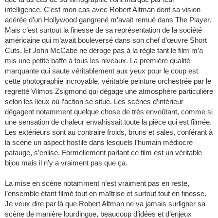
intelligence. C’est mon cas avec Robert Altman dont sa vision
acérée d’un Hollywood gangrené m’avait remué dans The Player.
Mais c’est surtout la finesse de sa représentation de la société
américaine qui m’avait bouleversé dans son chef d’œuvre Short
Cuts. Et John McCabe ne déroge pas à la règle tant le film m’a
mis une petite baffe à tous les niveaux. La première qualité
marquante qui saute véritablement aux yeux pour le coup est
cette photographie incroyable, véritable peinture orchestrée par le
regretté Vilmos Zsigmond qui dégage une atmosphère particulière
selon les lieux où l’action se situe. Les scènes d’intérieur
dégagent notamment quelque chose de très envoûtant, comme si
une sensation de chaleur envahissait toute la pièce qui est filmée.
Les extérieurs sont au contraire froids, bruns et sales, conférant à
la scène un aspect hostile dans lesquels l’humain médiocre
patauge, s’enlise. Formellement parlant ce film est un véritable
bijou mais il n’y a vraiment pas que ça.
La mise en scène notamment n’est vraiment pas en reste,
l’ensemble étant filmé tout en maîtrise et surtout tout en finesse.
Je veux dire par là que Robert Altman ne va jamais surligner sa
scène de manière lourdingue, beaucoup d’idées et d’enjeux