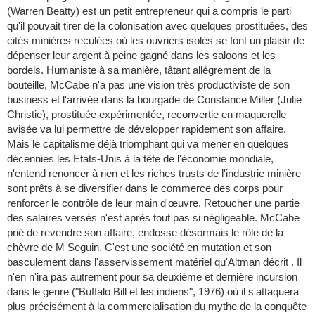
(Warren Beatty) est un petit entrepreneur qui a compris le parti
qu'il pouvait tirer de la colonisation avec quelques prostituées, des
cités minières reculées où les ouvriers isolés se font un plaisir de
dépenser leur argent à peine gagné dans les saloons et les
bordels. Humaniste à sa manière, tâtant allègrement de la
bouteille, McCabe n'a pas une vision très productiviste de son
business et l'arrivée dans la bourgade de Constance Miller (Julie
Christie), prostituée expérimentée, reconvertie en maquerelle
avisée va lui permettre de développer rapidement son affaire.
Mais le capitalisme déjà triomphant qui va mener en quelques
décennies les Etats-Unis à la tête de l'économie mondiale,
n'entend renoncer à rien et les riches trusts de l'industrie minière
sont prêts à se diversifier dans le commerce des corps pour
renforcer le contrôle de leur main d'œuvre. Retoucher une partie
des salaires versés n'est après tout pas si négligeable. McCabe
prié de revendre son affaire, endosse désormais le rôle de la
chèvre de M Seguin. C'est une société en mutation et son
basculement dans l'asservissement matériel qu'Altman décrit . Il
n'en n'ira pas autrement pour sa deuxième et dernière incursion
dans le genre ("Buffalo Bill et les indiens", 1976) où il s'attaquera
plus précisément à la commercialisation du mythe de la conquête