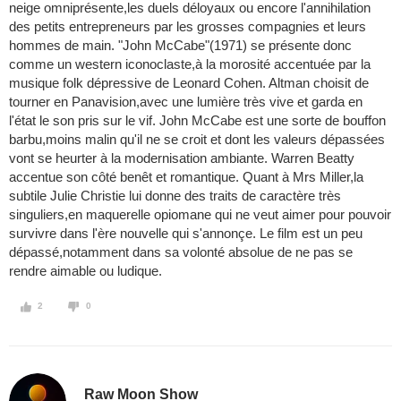
neige omniprésente,les duels déloyaux ou encore l'annihilation
des petits entrepreneurs par les grosses compagnies et leurs
hommes de main. "John McCabe"(1971) se présente donc
comme un western iconoclaste,à la morosité accentuée par la
musique folk dépressive de Leonard Cohen. Altman choisit de
tourner en Panavision,avec une lumière très vive et garda en
l'état le son pris sur le vif. John McCabe est une sorte de bouffon
barbu,moins malin qu'il ne se croit et dont les valeurs dépassées
vont se heurter à la modernisation ambiante. Warren Beatty
accentue son côté benêt et romantique. Quant à Mrs Miller,la
subtile Julie Christie lui donne des traits de caractère très
singuliers,en maquerelle opiomane qui ne veut aimer pour pouvoir
survivre dans l'ère nouvelle qui s'annonçe. Le film est un peu
dépassé,notamment dans sa volonté absolue de ne pas se
rendre aimable ou ludique.
2
0
Raw Moon Show