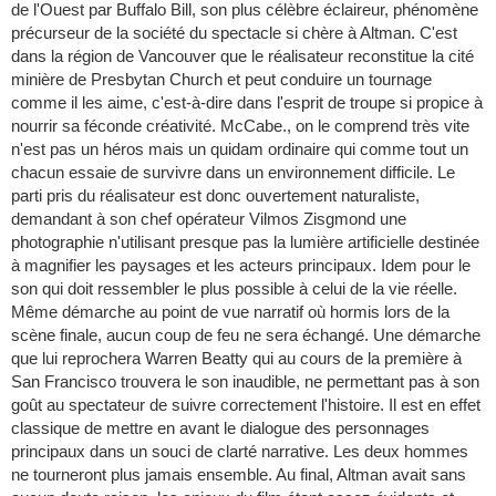
de l'Ouest par Buffalo Bill, son plus célèbre éclaireur, phénomène
précurseur de la société du spectacle si chère à Altman. C'est
dans la région de Vancouver que le réalisateur reconstitue la cité
minière de Presbytan Church et peut conduire un tournage
comme il les aime, c'est-à-dire dans l'esprit de troupe si propice à
nourrir sa féconde créativité. McCabe., on le comprend très vite
n'est pas un héros mais un quidam ordinaire qui comme tout un
chacun essaie de survivre dans un environnement difficile. Le
parti pris du réalisateur est donc ouvertement naturaliste,
demandant à son chef opérateur Vilmos Zisgmond une
photographie n'utilisant presque pas la lumière artificielle destinée
à magnifier les paysages et les acteurs principaux. Idem pour le
son qui doit ressembler le plus possible à celui de la vie réelle.
Même démarche au point de vue narratif où hormis lors de la
scène finale, aucun coup de feu ne sera échangé. Une démarche
que lui reprochera Warren Beatty qui au cours de la première à
San Francisco trouvera le son inaudible, ne permettant pas à son
goût au spectateur de suivre correctement l'histoire. Il est en effet
classique de mettre en avant le dialogue des personnages
principaux dans un souci de clarté narrative. Les deux hommes
ne tourneront plus jamais ensemble. Au final, Altman avait sans