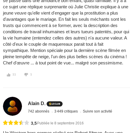
se passe dans une ambiance bon enfant, quasi familiale. Il y a à
ce sujet une réplique surprenante où Julie Christie explique à une
jeune veuve qu'elle vient d'engager que la prostitution a plus
d'avantages que le mariage. En fait les seuls méchants sont les
trusts qui commencent à se former, avec la description des
conditions de travail inhumaines et leurs tueurs patentés, pour qui
la vie humaine (entendez celles des autres) n'a aucune valeur. A
côté d'eux le couple de maquereaux parait tout à fait
sympathique. Mention spéciale pour la dernière scène filmée en
pleine tempête de neige, l'un des plus belles scènes du cinéma !
Chef d'œuvre ... à tout point de vue... malgré son pessimisme.
11
1
Alain D.
742 abonnés
3 449 critiques
Suivre son activité
3,5
Publiée le 8 septembre 2016
Un Western hors normes réalisé par Robert Altman. Avec une