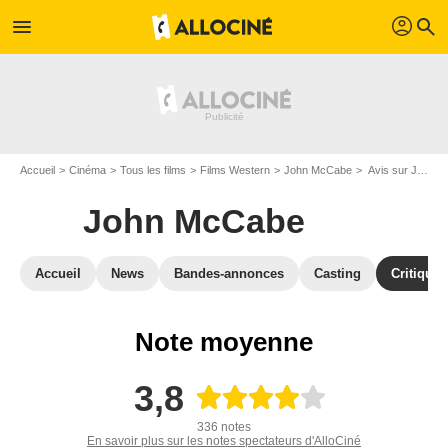
profil
menu
search
Accueil
Cinéma
Tous les films
Films Western
John McCabe
Avis sur John McCabe
John McCabe
Accueil
News
Bandes-annonces
Casting
Critiques
Note moyenne
3,8
336 notes
En savoir plus sur les notes spectateurs d'AlloCiné