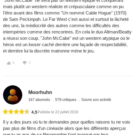
"John McCabe" ne sera pas un western épique et conquérant
mais plutôt un western réaliste et crépusculaire comme on pu
l'être avant des films comme "Un nommé Cable Hogue" (1970)
de Sam Peckinpah. Le Far West c'est aussi et surtout la lâcheté
des uns, la médiocrité des autres comme les difficultés des
intempéries comme des rencontres. En cela le duo Altman/Beatty
a réussi son coup. "John McCabe" est un western atypique où le
héros est un looser caché derrière une façade de respectabilité,
et derrière lui la discrète matronne mène le jeu.
2
1
Moorhuhn
167 abonnés
579 critiques
Suivre son activité
4,5
Publiée le 22 juillet 2016
Il y a des jours où tu te demandes pour quelles raisons tu ne vois
pas plus de films d’un cinéaste alors que les différents aperçus
que tu as eus de sa filmographie t’ont marqué par leur