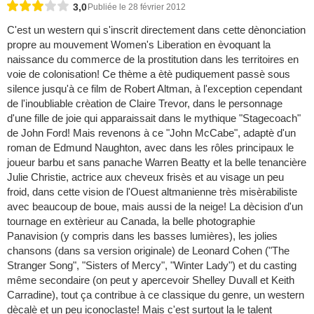
3,0
Publiée le 28 février 2012
C'est un western qui s'inscrit directement dans cette dènonciation
propre au mouvement Women's Liberation en èvoquant la
naissance du commerce de la prostitution dans les territoires en
voie de colonisation! Ce thème a ètè pudiquement passè sous
silence jusqu'à ce film de Robert Altman, à l'exception cependant
de l'inoubliable crèation de Claire Trevor, dans le personnage
d'une fille de joie qui apparaissait dans le mythique "Stagecoach"
de John Ford! Mais revenons à ce "John McCabe", adaptè d'un
roman de Edmund Naughton, avec dans les rôles principaux le
joueur barbu et sans panache Warren Beatty et la belle tenancière
Julie Christie, actrice aux cheveux frisès et au visage un peu
froid, dans cette vision de l'Ouest altmanienne très misèrabiliste
avec beaucoup de boue, mais aussi de la neige! La dècision d'un
tournage en extèrieur au Canada, la belle photographie
Panavision (y compris dans les basses lumières), les jolies
chansons (dans sa version originale) de Leonard Cohen ("The
Stranger Song", "Sisters of Mercy", "Winter Lady") et du casting
même secondaire (on peut y apercevoir Shelley Duvall et Keith
Carradine), tout ça contribue à ce classique du genre, un western
dècalè et un peu iconoclaste! Mais c'est surtout la le talent