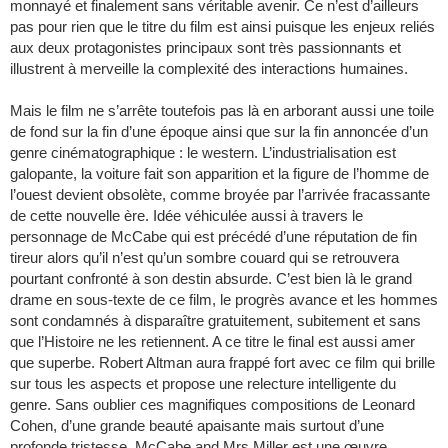
monnayé et finalement sans véritable avenir. Ce n’est d’ailleurs
pas pour rien que le titre du film est ainsi puisque les enjeux reliés
aux deux protagonistes principaux sont très passionnants et
illustrent à merveille la complexité des interactions humaines.
Mais le film ne s’arrête toutefois pas là en arborant aussi une toile
de fond sur la fin d’une époque ainsi que sur la fin annoncée d’un
genre cinématographique : le western. L’industrialisation est
galopante, la voiture fait son apparition et la figure de l’homme de
l’ouest devient obsolète, comme broyée par l’arrivée fracassante
de cette nouvelle ère. Idée véhiculée aussi à travers le
personnage de McCabe qui est précédé d’une réputation de fin
tireur alors qu’il n’est qu’un sombre couard qui se retrouvera
pourtant confronté à son destin absurde. C’est bien là le grand
drame en sous-texte de ce film, le progrès avance et les hommes
sont condamnés à disparaître gratuitement, subitement et sans
que l’Histoire ne les retiennent. A ce titre le final est aussi amer
que superbe. Robert Altman aura frappé fort avec ce film qui brille
sur tous les aspects et propose une relecture intelligente du
genre. Sans oublier ces magnifiques compositions de Leonard
Cohen, d’une grande beauté apaisante mais surtout d’une
profonde tristesse. McCabe and Mrs Miller est une œuvre