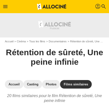
profil
menu
search
Accueil
Cinéma
Tous les films
Documentaires
Rétention de sûreté, Une peine infinie
Rétention de sûreté, Une
peine infinie
Accueil
Casting
Photos
Films similaires
20 films similaires pour le film Rétention de sûreté, Une
peine infinie