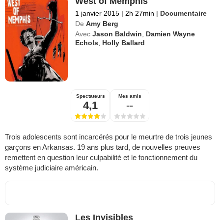
West of Memphis
1 janvier 2015
|
2h 27min
|
Documentaire
De
Amy Berg
Avec
Jason Baldwin
,
Damien Wayne
Echols
,
Holly Ballard
Spectateurs
Mes amis
4,1
--
Trois adolescents sont incarcérés pour le meurtre de trois jeunes
garçons en Arkansas. 19 ans plus tard, de nouvelles preuves
remettent en question leur culpabilité et le fonctionnement du
système judiciaire américain.
Les Invisibles