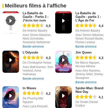
Meilleurs films à l'affiche
La Bataille de
La Bataille de
Gaulle - Partie 2 :
Gaulle - partie 1 :
J’écris ton nom
L'Âge de Fer
4,5
4,4
De Antonin Baudry
De Antonin Baudry
Avec Simon Abkarian,
Avec Simon Abkarian,
Niels Schneider,
Simon Russell Beale,
Anamaria Vartolomei
Florian Lesieur
Bande-annonce
Bande-annonce
L'Odyssée
Jim Queen
4,3
4,3
De Christopher Nolan
De Marco Nguyen,
Nicolas Athane
Avec Matt Damon, Tom
Holland, Anne
Avec Alex Ramires,
Hathaway
Jérémy Gillet, Shirley
Souagnon
Bande-annonce
Bande-annonce
In Waves
Spider-Man: Brand
New Day
4,2
4,1
De Phuong Mai
Nguyen
De Destin Daniel
Cretton
Avec Lyna Khoudri,