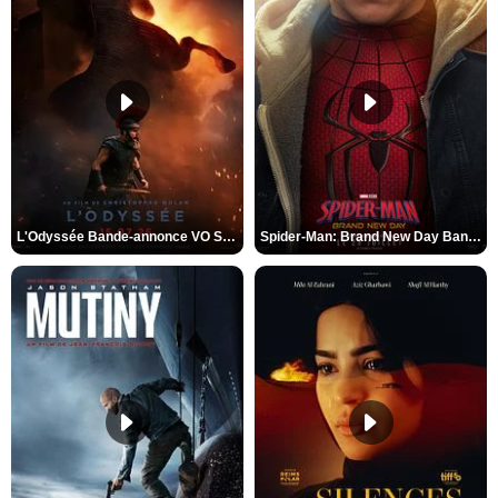
L'Odyssée Bande-annonce VO STFR
Spider-Man: Brand New Day Bande-annonce VO STFR