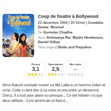
Coup de foudre à Bollywood
22 décembre 2004
|
2h 02min
|
Comédie
,
Drame
,
Musical
De
Gurinder Chadha
Avec
Aishwarya Rai
,
Martin Henderson
,
Daniel Gillies
Titre original
Bride and Prejudice
Presse
Spectateurs
Mes amis
3,1
2,5
--
Mme Bakshi souhaite marier sa fille Lalita à un homme indien et
riche. Celle-ci tient tête à sa mère et rencontre un dénommé
Darcy. Il a tout pour plaire ou presque... Ce bel hôtelier n'a que
deux défauts : il est américain et fiancé...