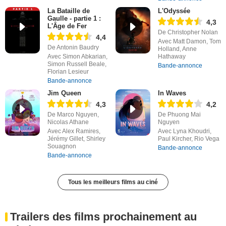
La Bataille de
L'Odyssée
Gaulle - partie 1 :
4,3
L'Âge de Fer
De Christopher Nolan
4,4
Avec Matt Damon, Tom
De Antonin Baudry
Holland, Anne
Avec Simon Abkarian,
Hathaway
Simon Russell Beale,
Bande-annonce
Florian Lesieur
Bande-annonce
Jim Queen
In Waves
4,3
4,2
De Marco Nguyen,
De Phuong Mai
Nicolas Athane
Nguyen
Avec Alex Ramires,
Avec Lyna Khoudri,
Jérémy Gillet, Shirley
Paul Kircher, Rio Vega
Souagnon
Bande-annonce
Bande-annonce
Tous les meilleurs films au ciné
Trailers des films prochainement au