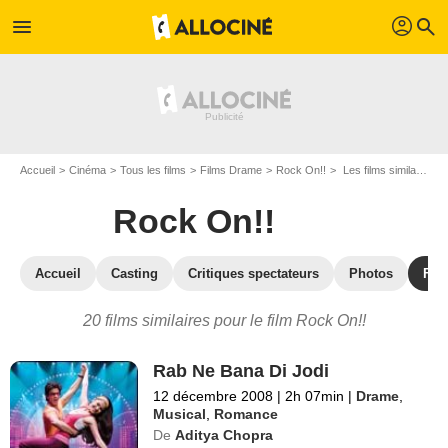
profil
menu
search
Accueil
Cinéma
Tous les films
Films Drame
Rock On!!
Les films similaires à "Rock On!!"
Rock On!!
Accueil
Casting
Critiques spectateurs
Photos
Film
20 films similaires pour le film Rock On!!
Rab Ne Bana Di Jodi
12 décembre 2008
|
2h 07min
|
Drame
,
Musical
,
Romance
De
Aditya Chopra