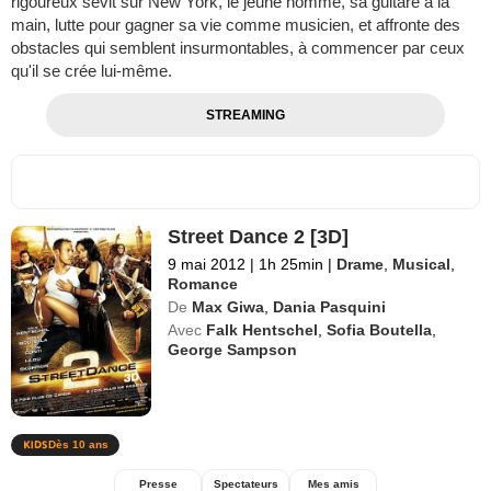
rigoureux sévit sur New York, le jeune homme, sa guitare à la
main, lutte pour gagner sa vie comme musicien, et affronte des
obstacles qui semblent insurmontables, à commencer par ceux
qu'il se crée lui-même.
STREAMING
Street Dance 2 [3D]
9 mai 2012
|
1h 25min
|
Drame
,
Musical
,
Romance
De
Max Giwa
,
Dania Pasquini
Avec
Falk Hentschel
,
Sofia Boutella
,
George Sampson
Dès 10 ans
Presse
Spectateurs
Mes amis