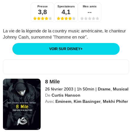
Presse
Spectateurs
Mes amis
3,8
4,1
--
La vie de la légende de la country music américaine, le chanteur
Johnny Cash, surnommé "l'homme en noir".
VOIR SUR DISNEY
+
8 Mile
26 février 2003
|
1h 50min
|
Drame
,
Musical
De
Curtis Hanson
Avec
Eminem
,
Kim Basinger
,
Mekhi Phifer