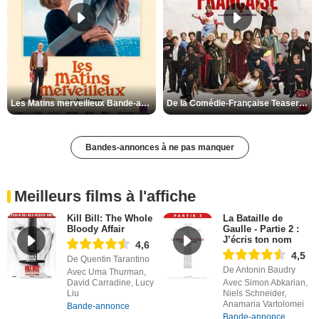
Les Matins merveilleux Bande-annonce VF
De la Comédie-Française Teaser VF
Bandes-annonces à ne pas manquer
Meilleurs films à l'affiche
Kill Bill: The Whole
La Bataille de
Bloody Affair
Gaulle - Partie 2 :
J’écris ton nom
4,6
4,5
De Quentin Tarantino
De Antonin Baudry
Avec Uma Thurman,
David Carradine, Lucy
Avec Simon Abkarian,
Liu
Niels Schneider,
Anamaria Vartolomei
Bande-annonce
Bande-annonce