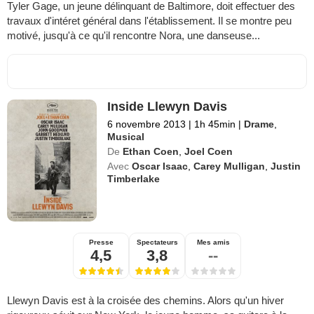
Tyler Gage, un jeune délinquant de Baltimore, doit effectuer des
travaux d'intéret général dans l'établissement. Il se montre peu
motivé, jusqu'à ce qu'il rencontre Nora, une danseuse...
Inside Llewyn Davis
6 novembre 2013
|
1h 45min
|
Drame
,
Musical
De
Ethan Coen
,
Joel Coen
Avec
Oscar Isaac
,
Carey Mulligan
,
Justin
Timberlake
Presse
Spectateurs
Mes amis
4,5
3,8
--
Llewyn Davis est à la croisée des chemins. Alors qu'un hiver