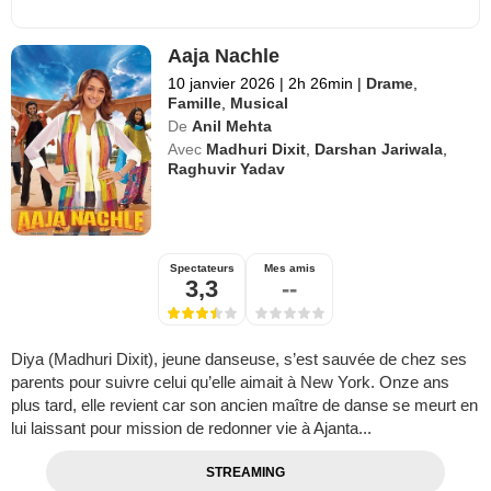
Aaja Nachle
10 janvier 2026
|
2h 26min
|
Drame
,
Famille
,
Musical
De
Anil Mehta
Avec
Madhuri Dixit
,
Darshan Jariwala
,
Raghuvir Yadav
Spectateurs
Mes amis
3,3
--
Diya (Madhuri Dixit), jeune danseuse, s’est sauvée de chez ses
parents pour suivre celui qu’elle aimait à New York. Onze ans
plus tard, elle revient car son ancien maître de danse se meurt en
lui laissant pour mission de redonner vie à Ajanta...
STREAMING