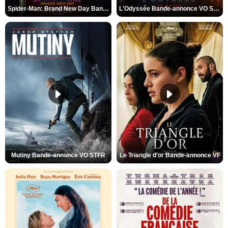
Spider-Man: Brand New Day Bande-annonce VO STFR
L'Odyssée Bande-annonce VO STFR
Mutiny Bande-annonce VO STFR
Le Triangle d'or Bande-annonce VF