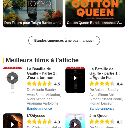
Des Fleurs pour Tokyo Bande-annonce VO STFR
Cotton Queen Bande-annonce VO STFR
Bandes-annonces à ne pas manquer
Meilleurs films à l'affiche
La Bataille de
La Bataille de
Gaulle - Partie 2 :
Gaulle - partie 1 :
J’écris ton nom
L'Âge de Fer
4,5
4,4
De Antonin Baudry
De Antonin Baudry
Avec Simon Abkarian,
Avec Simon Abkarian,
Niels Schneider,
Simon Russell Beale,
Anamaria Vartolomei
Florian Lesieur
Bande-annonce
Bande-annonce
L'Odyssée
Jim Queen
4,3
4,3
De Christopher Nolan
De Marco Nguyen,