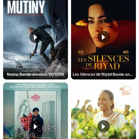
Mutiny Bande-annonce VO STFR
Les Silences de Riyad Bande-annonce VO STFR