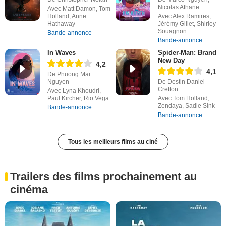
Nicolas Athane
Avec Matt Damon, Tom
Holland, Anne
Avec Alex Ramires,
Hathaway
Jérémy Gillet, Shirley
Souagnon
Bande-annonce
Bande-annonce
In Waves
Spider-Man: Brand
New Day
4,2
4,1
De Phuong Mai
Nguyen
De Destin Daniel
Cretton
Avec Lyna Khoudri,
Paul Kircher, Rio Vega
Avec Tom Holland,
Zendaya, Sadie Sink
Bande-annonce
Bande-annonce
Tous les meilleurs films au ciné
Trailers des films prochainement au
cinéma