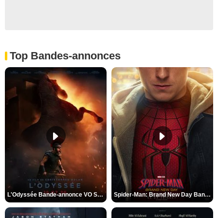
Top Bandes-annonces
L'Odyssée Bande-annonce VO STFR
Spider-Man: Brand New Day Bande-annonce VO STFR