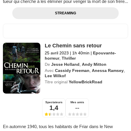
tueur qui cherche à les éliminer pour venger la mort de son frère...
STREAMING
Le Chemin sans retour
25 avril 2023
|
1h 40min
|
Epouvante-
horreur
,
Thriller
De
Jesse Holland
,
Andy Mitton
Avec
Cassidy Freeman
,
Anessa Ramsey
,
Lee Wilkof
Titre original
YellowBrickRoad
Spectateurs
Mes amis
1,4
--
En automne 1940, tous les habitants de Friar dans le New