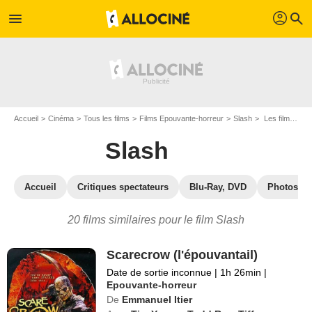
profil
menu
search
Accueil
Cinéma
Tous les films
Films Epouvante-horreur
Slash
Les films similaires à "Slash"
Slash
Accueil
Critiques spectateurs
Blu-Ray, DVD
Photos
20 films similaires pour le film Slash
Scarecrow (l'épouvantail)
Date de sortie inconnue
|
1h 26min
|
Epouvante-horreur
De
Emmanuel Itier