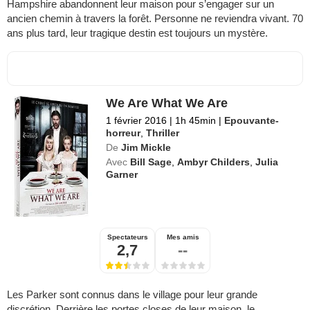
Hampshire abandonnent leur maison pour s’engager sur un
ancien chemin à travers la forêt. Personne ne reviendra vivant. 70
ans plus tard, leur tragique destin est toujours un mystère.
We Are What We Are
1 février 2016
|
1h 45min
|
Epouvante-
horreur
,
Thriller
De
Jim Mickle
Avec
Bill Sage
,
Ambyr Childers
,
Julia
Garner
Spectateurs
Mes amis
2,7
--
Les Parker sont connus dans le village pour leur grande
discrétion. Derrière les portes closes de leur maison, le