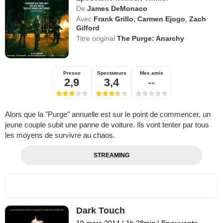
De
James DeMonaco
Avec
Frank Grillo
,
Carmen Ejogo
,
Zach
Gilford
Titre original
The Purge: Anarchy
Presse
Spectateurs
Mes amis
2,9
3,4
--
Alors que la "Purge" annuelle est sur le point de commencer, un
jeune couple subit une panne de voiture. Ils vont tenter par tous
les moyens de survivre au chaos.
STREAMING
Dark Touch
19 mars 2014
|
1h 28min
|
Epouvante-