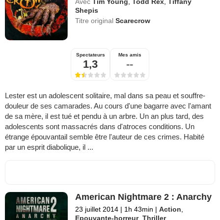
Avec
Tim Young
,
Todd Rex
,
Tiffany
Shepis
Titre original
Scarecrow
Spectateurs
Mes amis
1,3
--
Lester est un adolescent solitaire, mal dans sa peau et souffre-
douleur de ses camarades. Au cours d'une bagarre avec l'amant
de sa mère, il est tué et pendu à un arbre. Un an plus tard, des
adolescents sont massacrés dans d'atroces conditions. Un
étrange épouvantail semble être l'auteur de ces crimes. Habité
par un esprit diabolique, il ...
American Nightmare 2 : Anarchy
23 juillet 2014
|
1h 43min
|
Action
,
Epouvante-horreur
,
Thriller