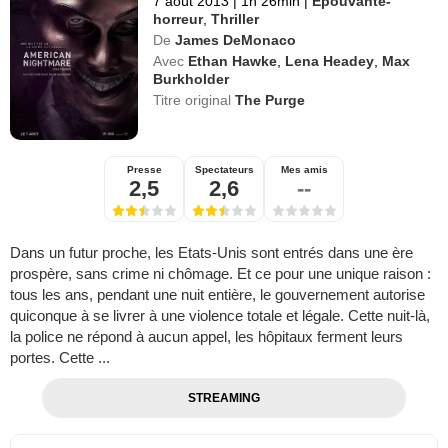
7 août 2013
|
1h 26min
|
Epouvante-
horreur
,
Thriller
De
James DeMonaco
Avec
Ethan Hawke
,
Lena Headey
,
Max
Burkholder
Titre original
The Purge
Presse
Spectateurs
Mes amis
2,5
2,6
--
Dans un futur proche, les Etats-Unis sont entrés dans une ère
prospère, sans crime ni chômage. Et ce pour une unique raison :
tous les ans, pendant une nuit entière, le gouvernement autorise
quiconque à se livrer à une violence totale et légale. Cette nuit-là,
la police ne répond à aucun appel, les hôpitaux ferment leurs
portes. Cette ...
STREAMING