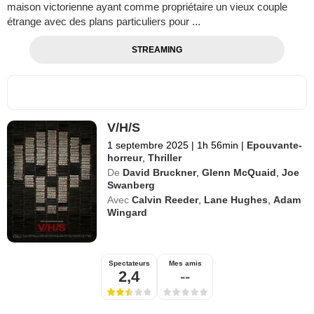
maison victorienne ayant comme propriétaire un vieux couple
étrange avec des plans particuliers pour ...
STREAMING
V/H/S
1 septembre 2025
|
1h 56min
|
Epouvante-
horreur
,
Thriller
De
David Bruckner
,
Glenn McQuaid
,
Joe
Swanberg
Avec
Calvin Reeder
,
Lane Hughes
,
Adam
Wingard
Spectateurs
Mes amis
2,4
--