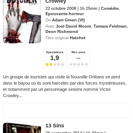
Crowley
22 octobre 2008
|
1h 25min
|
Comédie
,
Epouvante-horreur
De
Adam Green (VI)
Avec
Joel David Moore
,
Tamara Feldman
,
Deon Richmond
Titre original
Hatchet
Spectateurs
Mes amis
1,9
--
Un groupe de touristes qui visite la Nouvelle Orléans se perd
dans le bayou où ils sont harcelés par des forces mystérieuses,
et notamment par un personnage sinistre nommé Victor
Crowley...
13 Sins
26 septembre 2014
|
1h 33min
|