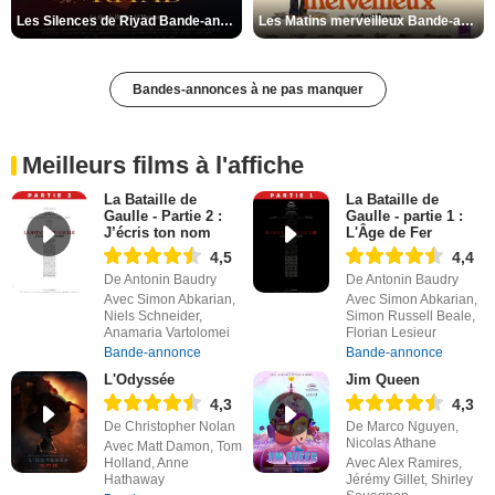
Les Silences de Riyad Bande-annonce VO STFR
Les Matins merveilleux Bande-annonce VF
Bandes-annonces à ne pas manquer
Meilleurs films à l'affiche
La Bataille de
La Bataille de
Gaulle - Partie 2 :
Gaulle - partie 1 :
J’écris ton nom
L'Âge de Fer
4,5
4,4
De Antonin Baudry
De Antonin Baudry
Avec Simon Abkarian,
Avec Simon Abkarian,
Niels Schneider,
Simon Russell Beale,
Anamaria Vartolomei
Florian Lesieur
Bande-annonce
Bande-annonce
L'Odyssée
Jim Queen
4,3
4,3
De Christopher Nolan
De Marco Nguyen,
Nicolas Athane
Avec Matt Damon, Tom
Holland, Anne
Avec Alex Ramires,
Hathaway
Jérémy Gillet, Shirley