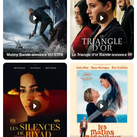
Mutiny Bande-annonce VO STFR
Le Triangle d'or Bande-annonce VF