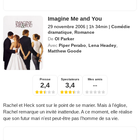
Imagine Me and You
29 novembre 2006
|
1h 34min
|
Comédie
dramatique
,
Romance
De
Ol Parker
Avec
Piper Perabo
,
Lena Headey
,
Matthew Goode
Presse
Spectateurs
Mes amis
2,4
3,4
--
Rachel et Heck sont sur le point de se marier. Mais à l'église,
Rachel remarque un invité inattendue. A ce moment, elle réalise
que son futur mari n'est peut-être pas l'homme de sa vie.