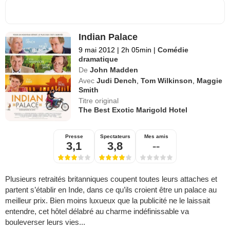
Indian Palace
9 mai 2012
|
2h 05min
|
Comédie
dramatique
De
John Madden
Avec
Judi Dench
,
Tom Wilkinson
,
Maggie
Smith
Titre original
The Best Exotic Marigold Hotel
Presse
Spectateurs
Mes amis
3,1
3,8
--
Plusieurs retraités britanniques coupent toutes leurs attaches et
partent s’établir en Inde, dans ce qu’ils croient être un palace au
meilleur prix. Bien moins luxueux que la publicité ne le laissait
entendre, cet hôtel délabré au charme indéfinissable va
bouleverser leurs vies...