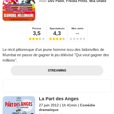
Avec
Dev Patel
,
Freida Pinto
,
Mia Drake
Presse
Spectateurs
Mes amis
3,5
4,3
--
Le récit pittoresque d'un jeune homme issu des bidonvilles de
Mumbai en passe de gagner le jeu télévisé "Qui veut gagner des
millions".
STREAMING
La Part des Anges
27 juin 2012
|
1h 41min
|
Comédie
dramatique