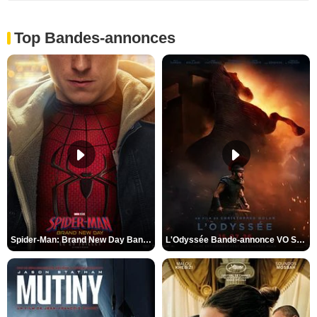
Top Bandes-annonces
Spider-Man: Brand New Day Bande-annonce VO STFR
L'Odyssée Bande-annonce VO STFR