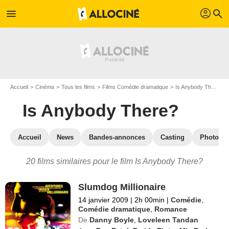
profil
menu
search
Accueil
Cinéma
Tous les films
Films Comédie dramatique
Is Anybody There?
Is Anybody There?
Accueil
News
Bandes-annonces
Casting
Photos
20 films similaires pour le film Is Anybody There?
Slumdog Millionaire
14 janvier 2009
|
2h 00min
|
Comédie
,
Comédie dramatique
,
Romance
De
Danny Boyle
,
Loveleen Tandan