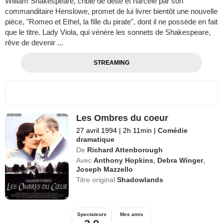
William Shakespeare, criblé de dette et harcelé par son
commanditaire Henslowe, promet de lui livrer bientôt une nouvelle
pièce, "Romeo et Ethel, la fille du pirate", dont il ne possède en fait
que le titre. Lady Viola, qui vénère les sonnets de Shakespeare,
rêve de devenir ...
STREAMING
Les Ombres du coeur
27 avril 1994
|
2h 11min
|
Comédie
dramatique
De
Richard Attenborough
Avec
Anthony Hopkins
,
Debra Winger
,
Joseph Mazzello
Titre original
Shadowlands
Spectateurs
Mes amis