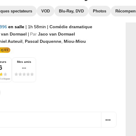
iques spectateurs
VOD
Blu-Ray, DVD
Photos
Récompen
1996
en salle
|
1h 58min
|
Comédie dramatique
 van Dormael
Par
Jaco van Dormael
|
iel Auteuil
,
Pascal Duquenne
,
Miou-Miou
eurs
Mes amis
6
--
 critiques