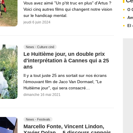
Ce
Vous avez aimé "Un p'tit truc en plus" d'Artus ?
Voici cinq autres films qui changent notre vision
O 
sur le handicap mental.
Am
jeudi 6 juin 2024
El
News - Culture ciné
Le Huitième jour, un double prix
d'interprétation à Cannes qui a 25
ans
Il y a tout juste 25 ans sortait sur nos écrans
l'émouvant film de Jaco Van Dormael, "Le
Huitième jour", qui sera consacré…
dimanche 16 mai 2021
News - Festivals
Marcello Fonte, Vincent Lindon,
Xavier Dolan… 5 discours cannois