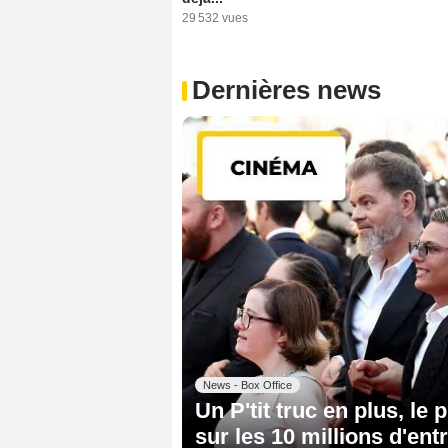
29 532 vues
Dernières news
News - Box Office
Un P'tit truc en plus, l
sur les 10 millions d'ent