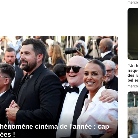
mercr
"Un h
risqu
des r
bel 
mercr
e phénomène cinéma de l'année : cap
rées !