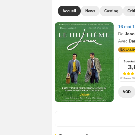
Accueil
News
Casting
Crit
16 mai 
De
Jaco
Avec
Dan
Spectat
3,
7013 notes, 166
VOD