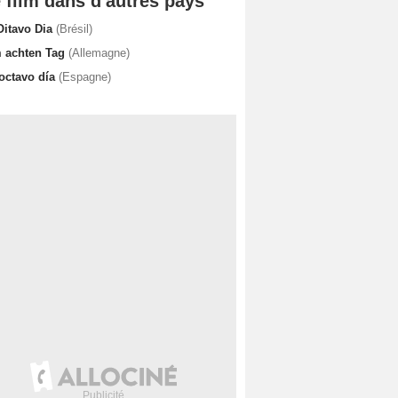
 film dans d'autres pays
Oitavo Dia
(Brésil)
 achten Tag
(Allemagne)
 octavo día
(Espagne)