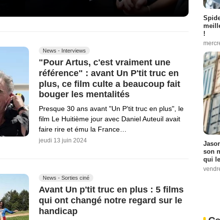
Spid
meill
!
mercr
News - Interviews
"Pour Artus, c'est vraiment une
référence" : avant Un P'tit truc en
plus, ce film culte a beaucoup fait
bouger les mentalités
Presque 30 ans avant "Un P'tit truc en plus", le
film Le Huitième jour avec Daniel Auteuil avait
faire rire et ému la France…
jeudi 13 juin 2024
Jason
son n
qui le
vendre
News - Sorties ciné
Avant Un p'tit truc en plus : 5 films
qui ont changé notre regard sur le
handicap