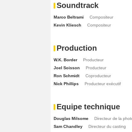
Soundtrack
Marco Beltrami
Compositeur
Kevin Kliesch
Compositeur
Production
W.K. Border
Producteur
Joel Soisson
Producteur
Ron Schmidt
Coproducteur
Nick Phillips
Producteur exécutif
Equipe technique
Douglas Milsome
Directeur de la pho
Sam Chandley
Directeur du casting