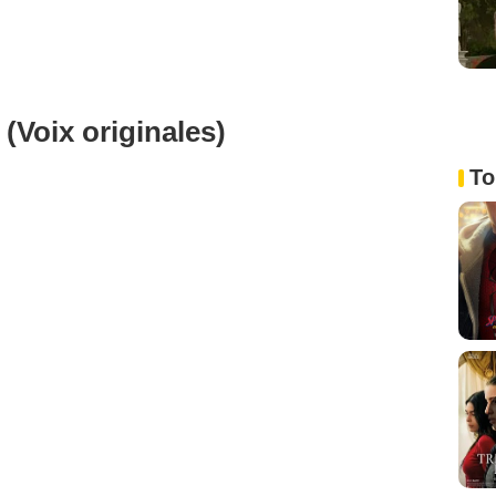
(Voix originales)
To