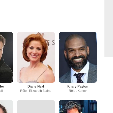
fer
Diane Neal
Khary Payton
ell
Rôle : Elizabeth Blaine
Rôle : Kenny