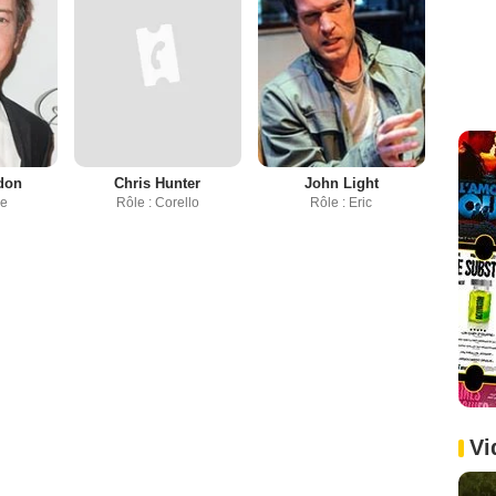
don
Chris Hunter
John Light
ke
Rôle : Corello
Rôle : Eric
Vi