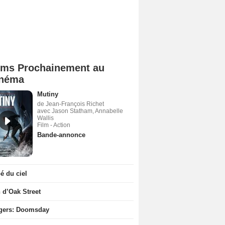
lms Prochainement au
néma
Mutiny
de Jean-François Richet
avec Jason Statham, Annabelle
Wallis
Film - Action
Bande-annonce
 du ciel
n d’Oak Street
gers: Doomsday