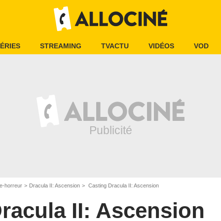
ÉRIES
STREAMING
TVACTU
VIDÉOS
VOD
e-horreur
Dracula II: Ascension
Casting Dracula II: Ascension
racula II: Ascension