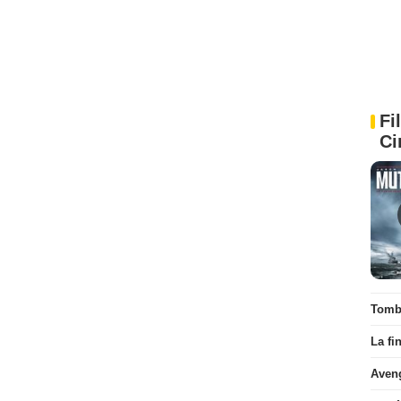
Fi
Ci
Tombé
La fi
Aven