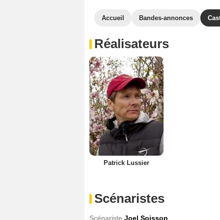
Accueil
Bandes-annonces
Cas
Réalisateurs
Patrick Lussier
Scénaristes
Scénariste
Joel Soisson