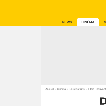
NEWS
CINÉMA
S
Accueil
Cinéma
Tous les films
Films Epouvant
D