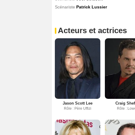
Scénariste
Patrick Lussier
Acteurs et actrices
Jason Scott Lee
Craig Shef
Rôle : Père Uffizi
Rôle : Low