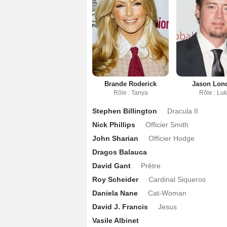
Brande Roderick
Jason Lon
Rôle : Tanya
Rôle : Lu
Stephen Billington
Dracula II
Nick Phillips
Officier Smith
John Sharian
Officier Hodge
Dragos Balauca
David Gant
Prêtre
Roy Scheider
Cardinal Siqueros
Daniela Nane
Cat-Woman
David J. Francis
Jesus
Vasile Albinet