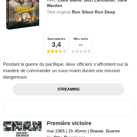
Avec
Clark Gable
,
Burt Lancaster
,
Jack
Warden
Titre original
Run Silent Run Deep
Spectateurs
Mes amis
3,4
--
Pendant la guerre du pacifique, deux officiers s'affrontent sur la
manière de commander un sous-marin durant une mission
dangereuse.
STREAMING
Première victoire
mai 1965
|
2h 45min
|
Drame
,
Guerre