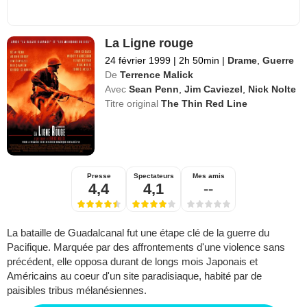
La Ligne rouge
24 février 1999
|
2h 50min
|
Drame
,
Guerre
De
Terrence Malick
Avec
Sean Penn
,
Jim Caviezel
,
Nick Nolte
Titre original
The Thin Red Line
Presse
Spectateurs
Mes amis
4,4
4,1
--
La bataille de Guadalcanal fut une étape clé de la guerre du
Pacifique. Marquée par des affrontements d'une violence sans
précédent, elle opposa durant de longs mois Japonais et
Américains au coeur d'un site paradisiaque, habité par de
paisibles tribus mélanésiennes.