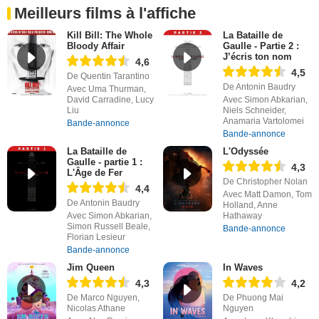
Meilleurs films à l'affiche
Kill Bill: The Whole
La Bataille de
Bloody Affair
Gaulle - Partie 2 :
J’écris ton nom
4,6
4,5
De Quentin Tarantino
De Antonin Baudry
Avec Uma Thurman,
David Carradine, Lucy
Avec Simon Abkarian,
Liu
Niels Schneider,
Anamaria Vartolomei
Bande-annonce
Bande-annonce
La Bataille de
L'Odyssée
Gaulle - partie 1 :
4,3
L'Âge de Fer
De Christopher Nolan
4,4
Avec Matt Damon, Tom
De Antonin Baudry
Holland, Anne
Avec Simon Abkarian,
Hathaway
Simon Russell Beale,
Bande-annonce
Florian Lesieur
Bande-annonce
Jim Queen
In Waves
4,3
4,2
De Marco Nguyen,
De Phuong Mai
Nicolas Athane
Nguyen