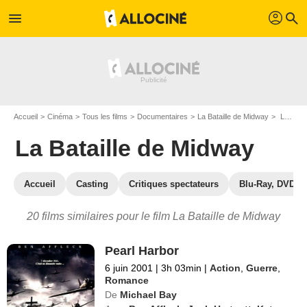
profil
menu
search
Accueil
Cinéma
Tous les films
Documentaires
La Bataille de Midway
Les films similaires à "La Bataille de Midway"
La Bataille de Midway
Accueil
Casting
Critiques spectateurs
Blu-Ray, DVD
20 films similaires pour le film La Bataille de Midway
Pearl Harbor
6 juin 2001
|
3h 03min
|
Action
,
Guerre
,
Romance
De
Michael Bay