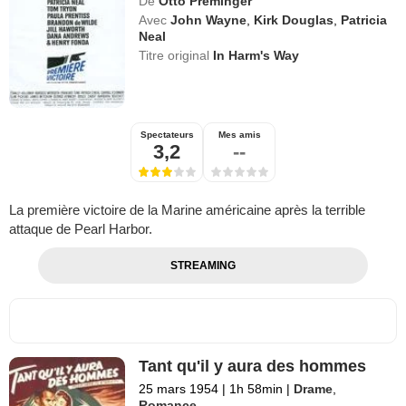
De
Otto Preminger
Avec
John Wayne
,
Kirk Douglas
,
Patricia
Neal
Titre original
In Harm's Way
Spectateurs
Mes amis
3,2
--
La première victoire de la Marine américaine après la terrible
attaque de Pearl Harbor.
STREAMING
Tant qu'il y aura des hommes
25 mars 1954
|
1h 58min
|
Drame
,
Romance