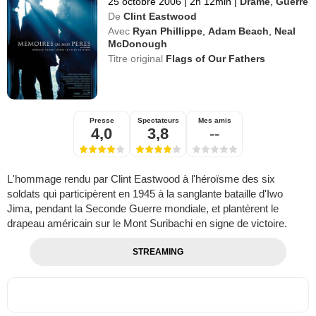
25 octobre 2006
|
2h 12min
|
Drame
,
Guerre
De
Clint Eastwood
Avec
Ryan Phillippe
,
Adam Beach
,
Neal
McDonough
Titre original
Flags of Our Fathers
Presse
Spectateurs
Mes amis
4,0
3,8
--
L'hommage rendu par Clint Eastwood à l'héroïsme des six
soldats qui participèrent en 1945 à la sanglante bataille d'Iwo
Jima, pendant la Seconde Guerre mondiale, et plantèrent le
drapeau américain sur le Mont Suribachi en signe de victoire.
STREAMING