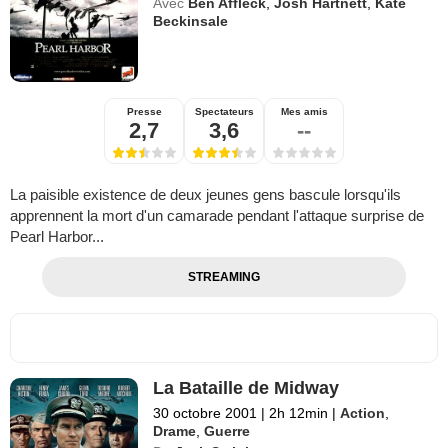
Avec
Ben Affleck
,
Josh Hartnett
,
Kate
Beckinsale
Presse
Spectateurs
Mes amis
2,7
3,6
--
La paisible existence de deux jeunes gens bascule lorsqu'ils
apprennent la mort d'un camarade pendant l'attaque surprise de
Pearl Harbor...
STREAMING
La Bataille de Midway
30 octobre 2001
|
2h 12min
|
Action
,
Drame
,
Guerre