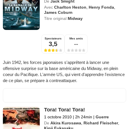
De
Jack Smight
Avec
Charlton Heston
,
Henry Fonda
,
James Coburn
Titre original
Midway
Spectateurs
Mes amis
3,5
--
Juin 1942, les forces japonaises s'apprêtent à lancer une
offensive surprise sur la base américaine du Midway, en plein
coeur du Pacifique. L'armée US, qui vient d'apprendre l'existence
de ce plan, se prépare à contreattaquer.
Tora! Tora! Tora!
1 octobre 2010
|
2h 24min
|
Guerre
De
Akira Kurosawa
,
Richard Fleischer
,
Kinji Fukasaku