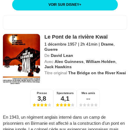
VOIR SUR DISNEY
+
Le Pont de la rivière Kwaï
1 décembre 1957
|
2h 41min
|
Drame
,
Guerre
De
David Lean
Avec
Alec Guinness
,
William Holden
,
Jack Hawkins
Titre original
The Bridge on the River Kwai
Presse
Spectateurs
Mes amis
3,8
4,1
--
En 1943, un régiment anglais interné dans un camp de
prisonniers en Birmanie est affecté a la construction d'un pont en
pleine jungle. Le colonel cède aux exigences japonaises mais