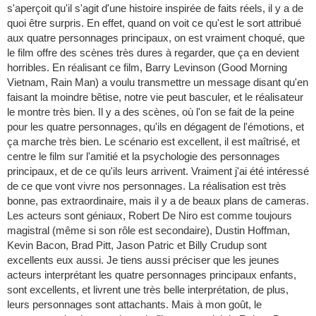
s'aperçoit qu'il s'agit d'une histoire inspirée de faits réels, il y a de
quoi être surpris. En effet, quand on voit ce qu'est le sort attribué
aux quatre personnages principaux, on est vraiment choqué, que
le film offre des scènes très dures à regarder, que ça en devient
horribles. En réalisant ce film, Barry Levinson (Good Morning
Vietnam, Rain Man) a voulu transmettre un message disant qu'en
faisant la moindre bêtise, notre vie peut basculer, et le réalisateur
le montre très bien. Il y a des scènes, où l'on se fait de la peine
pour les quatre personnages, qu'ils en dégagent de l'émotions, et
ça marche très bien. Le scénario est excellent, il est maîtrisé, et
centre le film sur l'amitié et la psychologie des personnages
principaux, et de ce qu'ils leurs arrivent. Vraiment j'ai été intéressé
de ce que vont vivre nos personnages. La réalisation est très
bonne, pas extraordinaire, mais il y a de beaux plans de cameras.
Les acteurs sont géniaux, Robert De Niro est comme toujours
magistral (même si son rôle est secondaire), Dustin Hoffman,
Kevin Bacon, Brad Pitt, Jason Patric et Billy Crudup sont
excellents eux aussi. Je tiens aussi préciser que les jeunes
acteurs interprétant les quatre personnages principaux enfants,
sont excellents, et livrent une très belle interprétation, de plus,
leurs personnages sont attachants. Mais à mon goût, le