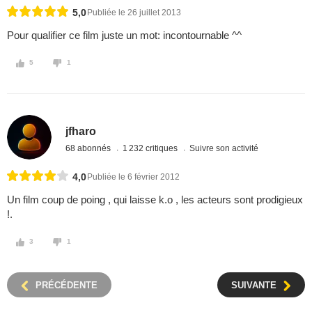
5,0
Publiée le 26 juillet 2013
Pour qualifier ce film juste un mot: incontournable ^^
5
1
jfharo
68 abonnés
1 232 critiques
Suivre son activité
4,0
Publiée le 6 février 2012
Un film coup de poing , qui laisse k.o , les acteurs sont prodigieux
!.
3
1
PRÉCÉDENTE
SUIVANTE