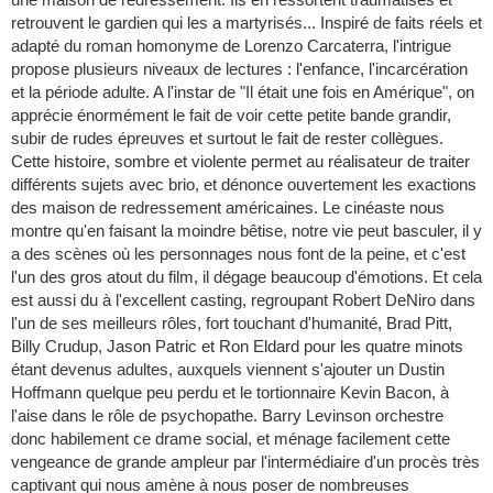
retrouvent le gardien qui les a martyrisés... Inspiré de faits réels et
adapté du roman homonyme de Lorenzo Carcaterra, l'intrigue
propose plusieurs niveaux de lectures : l'enfance, l'incarcération
et la période adulte. A l'instar de "Il était une fois en Amérique", on
apprécie énormément le fait de voir cette petite bande grandir,
subir de rudes épreuves et surtout le fait de rester collègues.
Cette histoire, sombre et violente permet au réalisateur de traiter
différents sujets avec brio, et dénonce ouvertement les exactions
des maison de redressement américaines. Le cinéaste nous
montre qu'en faisant la moindre bêtise, notre vie peut basculer, il y
a des scènes où les personnages nous font de la peine, et c'est
l'un des gros atout du film, il dégage beaucoup d'émotions. Et cela
est aussi du à l'excellent casting, regroupant Robert DeNiro dans
l'un de ses meilleurs rôles, fort touchant d'humanité, Brad Pitt,
Billy Crudup, Jason Patric et Ron Eldard pour les quatre minots
étant devenus adultes, auxquels viennent s'ajouter un Dustin
Hoffmann quelque peu perdu et le tortionnaire Kevin Bacon, à
l'aise dans le rôle de psychopathe. Barry Levinson orchestre
donc habilement ce drame social, et ménage facilement cette
vengeance de grande ampleur par l'intermédiaire d'un procès très
captivant qui nous amène à nous poser de nombreuses