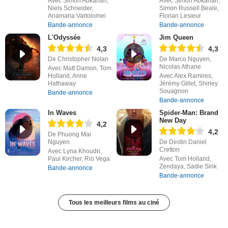
Avec Simon Abkarian,
Avec Simon Abkarian,
Niels Schneider,
Simon Russell Beale,
Anamaria Vartolomei
Florian Lesieur
Bande-annonce
Bande-annonce
L'Odyssée
Jim Queen
4,3
4,3
De Christopher Nolan
De Marco Nguyen,
Nicolas Athane
Avec Matt Damon, Tom
Holland, Anne
Avec Alex Ramires,
Hathaway
Jérémy Gillet, Shirley
Souagnon
Bande-annonce
Bande-annonce
In Waves
Spider-Man: Brand
New Day
4,2
4,2
De Phuong Mai
Nguyen
De Destin Daniel
Cretton
Avec Lyna Khoudri,
Paul Kircher, Rio Vega
Avec Tom Holland,
Zendaya, Sadie Sink
Bande-annonce
Bande-annonce
Tous les meilleurs films au ciné