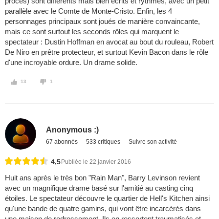
procès) sont différents mais bien écrits et rythmés, avec un petit
parallèle avec le Comte de Monte-Cristo. Enfin, les 4
personnages principaux sont joués de manière convaincante,
mais ce sont surtout les seconds rôles qui marquent le
spectateur : Dustin Hoffman en avocat au bout du rouleau, Robert
De Niro en prêtre protecteur, et surtout Kevin Bacon dans le rôle
d'une incroyable ordure. Un drame solide.
13
1
Anonymous :)
67 abonnés
533 critiques
Suivre son activité
4,5
Publiée le 22 janvier 2016
Huit ans après le très bon "Rain Man", Barry Levinson revient
avec un magnifique drame basé sur l'amitié au casting cinq
étoiles. Le spectateur découvre le quartier de Hell's Kitchen ainsi
qu'une bande de quatre gamins, qui vont être incarcérés dans
une maison de redressement. Ils en ressortent traumatisés et