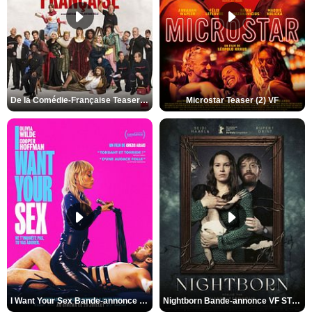
De la Comédie-Française Teaser (3) VF
Microstar Teaser (2) VF
I Want Your Sex Bande-annonce VF
Nightborn Bande-annonce VF STFR