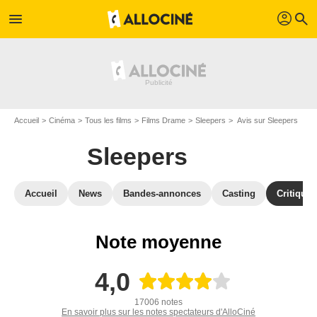
profil
menu
search
Accueil
Cinéma
Tous les films
Films Drame
Sleepers
Avis sur Sleepers
Sleepers
Accueil
News
Bandes-annonces
Casting
Critiques
Note moyenne
4,0
17006 notes
En savoir plus sur les notes spectateurs d'AlloCiné