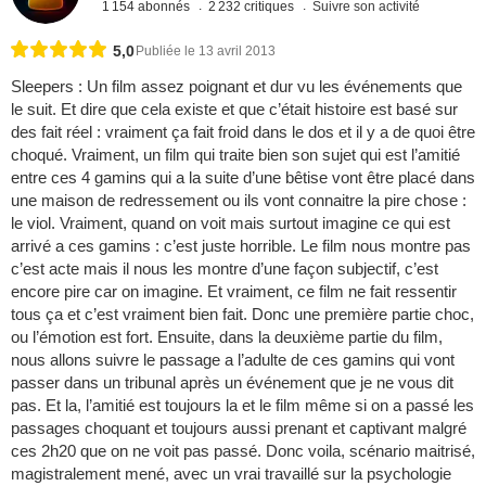
1 154 abonnés
2 232 critiques
Suivre son activité
5,0
Publiée le 13 avril 2013
Sleepers : Un film assez poignant et dur vu les événements que
le suit. Et dire que cela existe et que c’était histoire est basé sur
des fait réel : vraiment ça fait froid dans le dos et il y a de quoi être
choqué. Vraiment, un film qui traite bien son sujet qui est l’amitié
entre ces 4 gamins qui a la suite d’une bêtise vont être placé dans
une maison de redressement ou ils vont connaitre la pire chose :
le viol. Vraiment, quand on voit mais surtout imagine ce qui est
arrivé a ces gamins : c’est juste horrible. Le film nous montre pas
c’est acte mais il nous les montre d’une façon subjectif, c’est
encore pire car on imagine. Et vraiment, ce film ne fait ressentir
tous ça et c’est vraiment bien fait. Donc une première partie choc,
ou l’émotion est fort. Ensuite, dans la deuxième partie du film,
nous allons suivre le passage a l’adulte de ces gamins qui vont
passer dans un tribunal après un événement que je ne vous dit
pas. Et la, l’amitié est toujours la et le film même si on a passé les
passages choquant et toujours aussi prenant et captivant malgré
ces 2h20 que on ne voit pas passé. Donc voila, scénario maitrisé,
magistralement mené, avec un vrai travaillé sur la psychologie