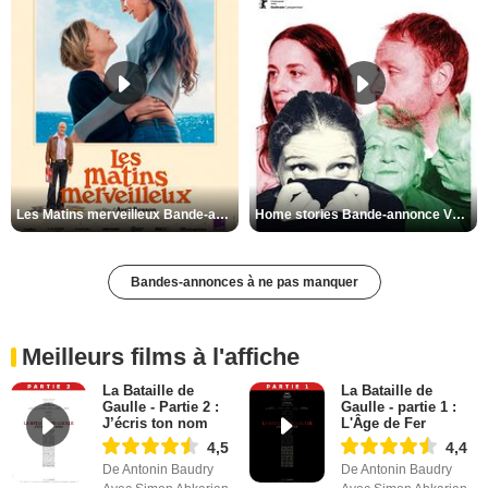
Les Matins merveilleux Bande-annonce VF
Home stories Bande-annonce VO STFR
Bandes-annonces à ne pas manquer
Meilleurs films à l'affiche
La Bataille de
La Bataille de
Gaulle - Partie 2 :
Gaulle - partie 1 :
J’écris ton nom
L'Âge de Fer
4,5
4,4
De Antonin Baudry
De Antonin Baudry