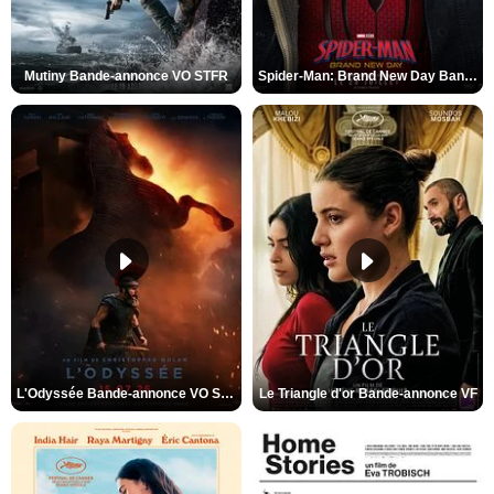
Mutiny Bande-annonce VO STFR
Spider-Man: Brand New Day Bande-annonce VO STFR
L'Odyssée Bande-annonce VO STFR
Le Triangle d'or Bande-annonce VF