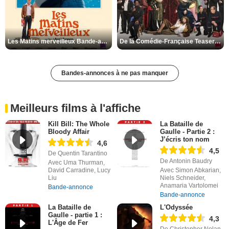
Les Matins merveilleux Bande-annonce VF
De la Comédie-Française Teaser VF
Bandes-annonces à ne pas manquer
Meilleurs films à l'affiche
Kill Bill: The Whole
La Bataille de
Bloody Affair
Gaulle - Partie 2 :
J’écris ton nom
4,6
4,5
De Quentin Tarantino
De Antonin Baudry
Avec Uma Thurman,
David Carradine, Lucy
Avec Simon Abkarian,
Liu
Niels Schneider,
Anamaria Vartolomei
Bande-annonce
Bande-annonce
La Bataille de
L'Odyssée
Gaulle - partie 1 :
4,3
L'Âge de Fer
De Christopher Nolan