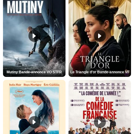
Mutiny Bande-annonce VO STFR
Le Triangle d'or Bande-annonce VF