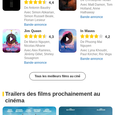
4,4
Avec Matt Damon, Tom
De Antonin Baudry
Holland, Anne
Avec Simon Abkarian,
Hathaway
Simon Russell Beale,
Bande-annonce
Florian Lesieur
Bande-annonce
Jim Queen
In Waves
4,3
4,2
De Marco Nguyen,
De Phuong Mai
Nicolas Athane
Nguyen
Avec Alex Ramires,
Avec Lyna Khoudri,
Jérémy Gillet, Shirley
Paul Kircher, Rio Vega
Souagnon
Bande-annonce
Bande-annonce
Tous les meilleurs films au ciné
Trailers des films prochainement au
cinéma