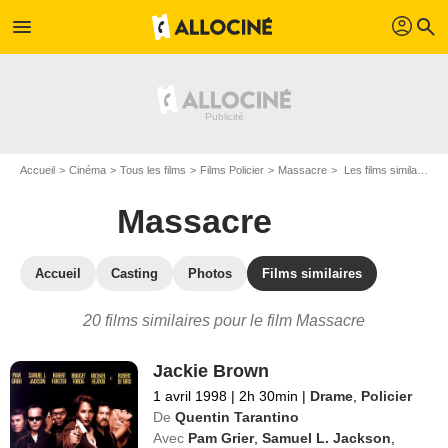
profil
menu
search
Accueil
Cinéma
Tous les films
Films Policier
Massacre
Les films similaires à "Massacre"
Massacre
Accueil
Casting
Photos
Films similaires
20 films similaires pour le film Massacre
Jackie Brown
1 avril 1998
|
2h 30min
|
Drame
,
Policier
De
Quentin Tarantino
Avec
Pam Grier
,
Samuel L. Jackson
,