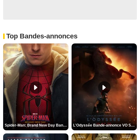
Top Bandes-annonces
Spider-Man: Brand New Day Bande-annonce VO STFR
L'Odyssée Bande-annonce VO STFR