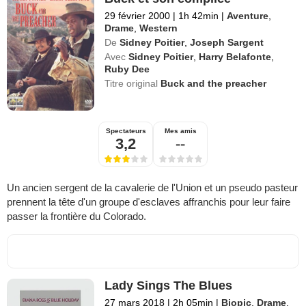
29 février 2000
|
1h 42min
|
Aventure
,
Drame
,
Western
De
Sidney Poitier
,
Joseph Sargent
Avec
Sidney Poitier
,
Harry Belafonte
,
Ruby Dee
Titre original
Buck and the preacher
Spectateurs
Mes amis
3,2
--
Un ancien sergent de la cavalerie de l'Union et un pseudo pasteur
prennent la tête d'un groupe d'esclaves affranchis pour leur faire
passer la frontière du Colorado.
Lady Sings The Blues
27 mars 2018
|
2h 05min
|
Biopic
,
Drame
,