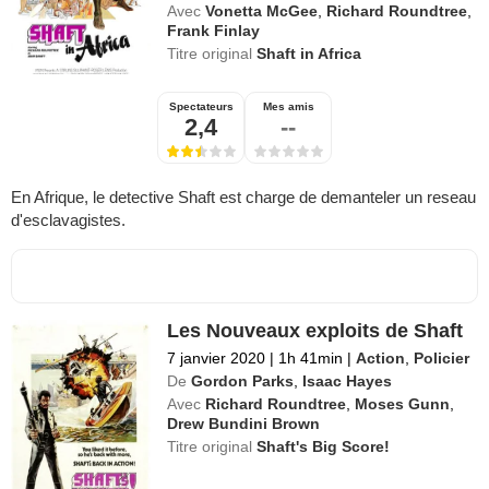
Avec
Vonetta McGee
,
Richard Roundtree
,
Frank Finlay
Titre original
Shaft in Africa
Spectateurs
Mes amis
2,4
--
En Afrique, le detective Shaft est charge de demanteler un reseau
d'esclavagistes.
Les Nouveaux exploits de Shaft
7 janvier 2020
|
1h 41min
|
Action
,
Policier
De
Gordon Parks
,
Isaac Hayes
Avec
Richard Roundtree
,
Moses Gunn
,
Drew Bundini Brown
Titre original
Shaft's Big Score!