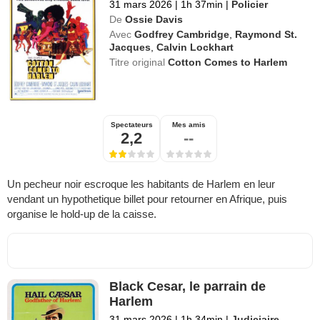
31 mars 2026
|
1h 37min
|
Policier
De
Ossie Davis
Avec
Godfrey Cambridge
,
Raymond St.
Jacques
,
Calvin Lockhart
Titre original
Cotton Comes to Harlem
Spectateurs
Mes amis
2,2
--
Un pecheur noir escroque les habitants de Harlem en leur
vendant un hypothetique billet pour retourner en Afrique, puis
organise le hold-up de la caisse.
Black Cesar, le parrain de
Harlem
31 mars 2026
|
1h 34min
|
Judiciaire
,