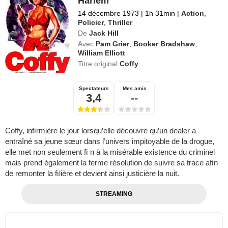
Harlem
14 décembre 1973
|
1h 31min
|
Action
,
Policier
,
Thriller
De
Jack Hill
Avec
Pam Grier
,
Booker Bradshaw
,
William Elliott
Titre original
Coffy
Spectateurs
Mes amis
3,4
--
Coffy, inﬁrmière le jour lorsqu’elle découvre qu’un dealer a
entraîné sa jeune sœur dans l’univers impitoyable de la drogue,
elle met non seulement ﬁ n à la misérable existence du criminel
mais prend également la ferme résolution de suivre sa trace aﬁn
de remonter la ﬁlière et devient ainsi justicière la nuit.
STREAMING