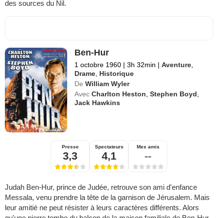
des sources du Nil.
Ben-Hur
1 octobre 1960
|
3h 32min
|
Aventure
,
Drame
,
Historique
De
William Wyler
Avec
Charlton Heston
,
Stephen Boyd
,
Jack Hawkins
Presse
Spectateurs
Mes amis
3,3
4,1
--
Judah Ben-Hur, prince de Judée, retrouve son ami d'enfance
Messala, venu prendre la tête de la garnison de Jérusalem. Mais
leur amitié ne peut résister à leurs caractères différents. Alors
qu'une pierre tombe du balcon de la maison familiale de Ben-Hur,