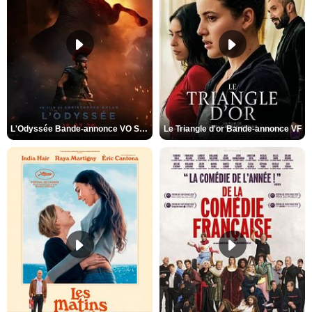
L'Odyssée Bande-annonce VO STFR
Le Triangle d'or Bande-annonce VF