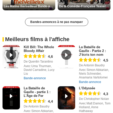
Les Matins merveilleux Bande-annonce VF
De la Comédie-Française Teaser VF
Bandes-annonces à ne pas manquer
Meilleurs films à l'affiche
Kill Bill: The Whole
La Bataille de
Bloody Affair
Gaulle - Partie 2 :
J’écris ton nom
4,6
4,5
De Quentin Tarantino
De Antonin Baudry
Avec Uma Thurman,
David Carradine, Lucy
Avec Simon Abkarian,
Liu
Niels Schneider,
Anamaria Vartolomei
Bande-annonce
Bande-annonce
La Bataille de
L'Odyssée
Gaulle - partie 1 :
4,3
L'Âge de Fer
De Christopher Nolan
4,4
Avec Matt Damon, Tom
De Antonin Baudry
Holland, Anne
Avec Simon Abkarian,
Hathaway