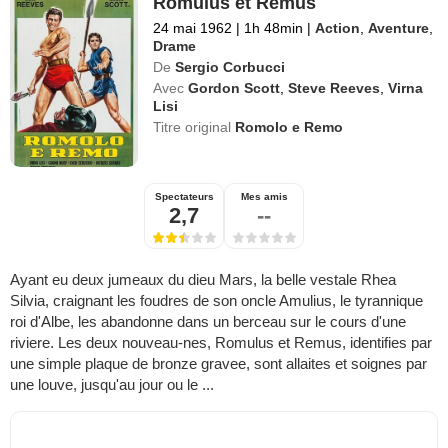
Romulus et Rémus
24 mai 1962
|
1h 48min
|
Action
,
Aventure
,
Drame
De
Sergio Corbucci
Avec
Gordon Scott
,
Steve Reeves
,
Virna
Lisi
Titre original
Romolo e Remo
Spectateurs
Mes amis
2,7
--
Ayant eu deux jumeaux du dieu Mars, la belle vestale Rhea
Silvia, craignant les foudres de son oncle Amulius, le tyrannique
roi d'Albe, les abandonne dans un berceau sur le cours d'une
riviere. Les deux nouveau-nes, Romulus et Remus, identifies par
une simple plaque de bronze gravee, sont allaites et soignes par
une louve, jusqu'au jour ou le ...