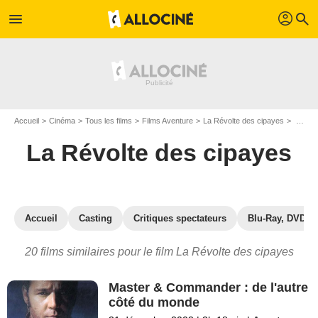
profil
menu
search
Accueil
Cinéma
Tous les films
Films Aventure
La Révolte des cipayes
Les films similaires à "La Révolte des cipayes"
La Révolte des cipayes
Accueil
Casting
Critiques spectateurs
Blu-Ray, DVD
20 films similaires pour le film La Révolte des cipayes
Master & Commander : de l'autre
côté du monde