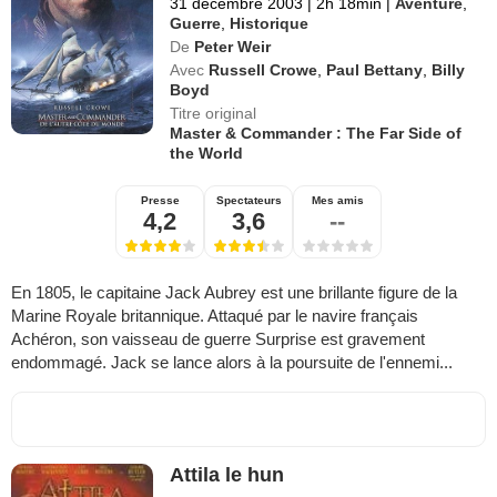
31 décembre 2003
|
2h 18min
|
Aventure
,
Guerre
,
Historique
De
Peter Weir
Avec
Russell Crowe
,
Paul Bettany
,
Billy
Boyd
Titre original
Master & Commander : The Far Side of
the World
Presse
Spectateurs
Mes amis
4,2
3,6
--
En 1805, le capitaine Jack Aubrey est une brillante figure de la
Marine Royale britannique. Attaqué par le navire français
Achéron, son vaisseau de guerre Surprise est gravement
endommagé. Jack se lance alors à la poursuite de l'ennemi...
Attila le hun