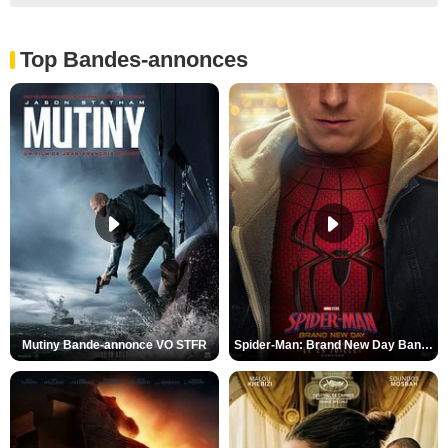
Top Bandes-annonces
Mutiny Bande-annonce VO STFR
Spider-Man: Brand New Day Bande-annonce VO STFR