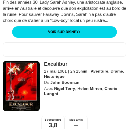
Fin des années 30. Lady Sarah Ashley, une aristocrate anglaise,
arrive en Australie et découvre que son exploitation est au bord de
la ruine. Pour sauver Faraway Downs, Sarah n'a pas d'autre
choix que de s'allier à un "cow-boy" local un peu rustre...
VOIR SUR DISNEY
+
Excalibur
27 mai 1981
|
2h 15min
|
Aventure
,
Drame
,
Historique
De
John Boorman
Avec
Nigel Terry
,
Helen Mirren
,
Cherie
Lunghi
Spectateurs
Mes amis
3,8
--