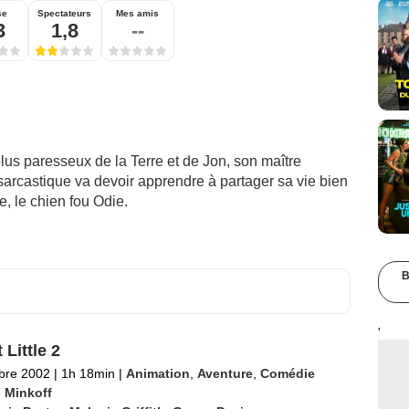
se
Spectateurs
Mes amis
3
1,8
--
plus paresseux de la Terre et de Jon, son maître
arcastique va devoir apprendre à partager sa vie bien
, le chien fou Odie.
B
'
 Little 2
bre 2002
|
1h 18min
|
Animation
,
Aventure
,
Comédie
 Minkoff