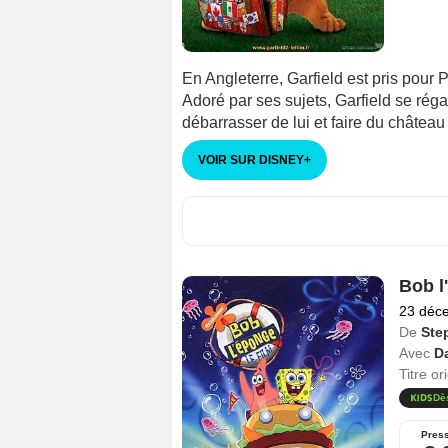
En Angleterre, Garfield est pris pour 
Adoré par ses sujets, Garfield se rég
débarrasser de lui et faire du château 
VOIR SUR DISNEY
+
Bob l
23 déc
De
Ste
Avec
D
Titre or
Dè
Pres