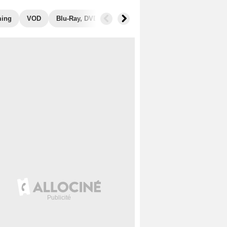
ming
VOD
Blu-Ray, DVD
Photos
Musique
Secrets de