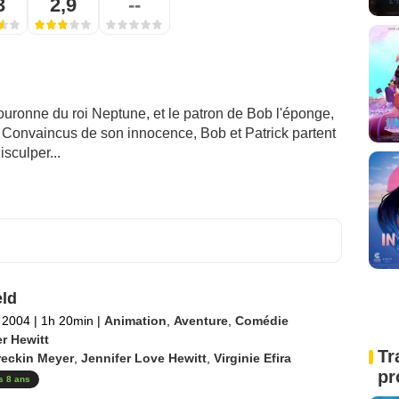
3
2,9
--
couronne du roi Neptune, et le patron de Bob l'éponge,
. Convaincus de son innocence, Bob et Patrick partent
isculper...
eld
 2004
|
1h 20min
|
Animation
,
Aventure
,
Comédie
r Hewitt
Tr
reckin Meyer
,
Jennifer Love Hewitt
,
Virginie Efira
pr
s 8 ans