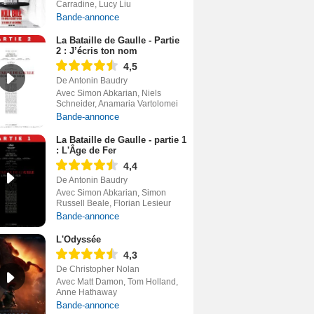
Carradine, Lucy Liu
Bande-annonce
La Bataille de Gaulle - Partie
2 : J’écris ton nom
4,5
De Antonin Baudry
Avec Simon Abkarian, Niels
Schneider, Anamaria Vartolomei
Bande-annonce
La Bataille de Gaulle - partie 1
: L'Âge de Fer
4,4
De Antonin Baudry
Avec Simon Abkarian, Simon
Russell Beale, Florian Lesieur
Bande-annonce
L'Odyssée
4,3
De Christopher Nolan
Avec Matt Damon, Tom Holland,
Anne Hathaway
Bande-annonce