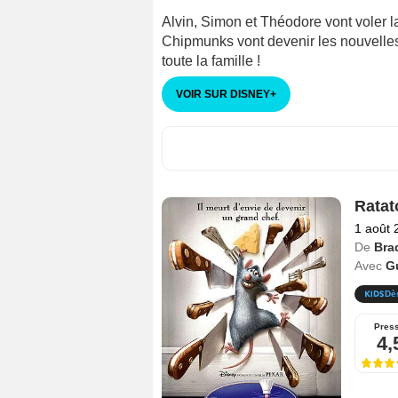
Alvin, Simon et Théodore vont voler la
Chipmunks vont devenir les nouvelles 
toute la famille !
VOIR SUR DISNEY
+
Ratat
1 août 
De
Bra
Avec
G
Dè
Pres
4,