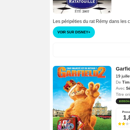
Les péripéties du rat Rémy dans les c
VOIR SUR DISNEY
+
Garfi
19 juill
De
Tim 
Avec
S
Titre or
Dè
Pres
1,