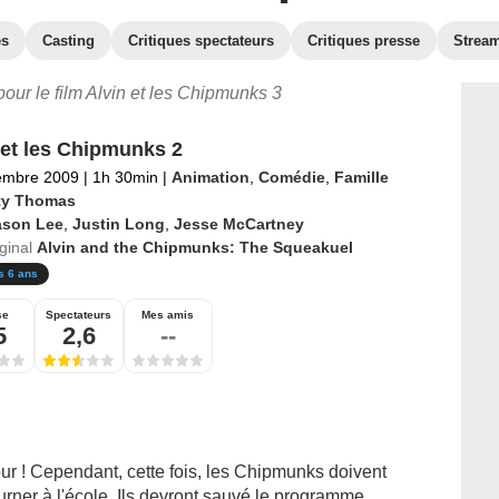
es
Casting
Critiques spectateurs
Critiques presse
Strea
 pour le film Alvin et les Chipmunks 3
 et les Chipmunks 2
embre 2009
|
1h 30min
|
Animation
,
Comédie
,
Famille
ty Thomas
ason Lee
,
Justin Long
,
Jesse McCartney
iginal
Alvin and the Chipmunks: The Squeakuel
s 6 ans
se
Spectateurs
Mes amis
5
2,6
--
ur ! Cependant, cette fois, les Chipmunks doivent
ourner à l'école. Ils devront sauvé le programme