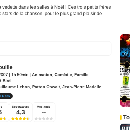
 vedette dans les salles à Noël ! Ces trois petits frères
stars de la chanson, pour le plus grand plaisir de
ouille
2007
|
1h 50min
|
Animation
,
Comédie
,
Famille
d Bird
uillaume Lebon
,
Patton Oswalt
,
Jean-Pierre Marielle
s 6 ans
se
Spectateurs
Mes amis
5
4,3
--
To