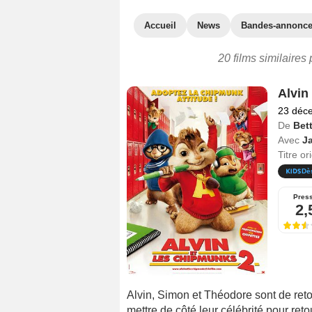
Accueil
News
Bandes-annonc
20 films similaires
Alvin
23 déc
De
Bet
Avec
J
Titre or
Dè
Pres
2,
Alvin, Simon et Théodore sont de reto
mettre de côté leur célébrité pour ret