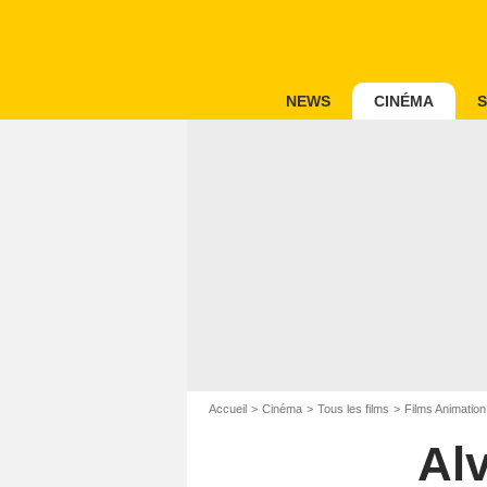
NEWS
CINÉMA
S
Accueil
Cinéma
Tous les films
Films Animation
Al