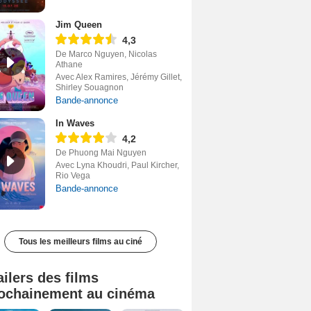
Jim Queen
4,3
De Marco Nguyen, Nicolas
Athane
Avec Alex Ramires, Jérémy Gillet,
Shirley Souagnon
Bande-annonce
In Waves
4,2
De Phuong Mai Nguyen
Avec Lyna Khoudri, Paul Kircher,
Rio Vega
Bande-annonce
Tous les meilleurs films au ciné
ailers des films
ochainement au cinéma
Tombé du ciel Bande-annonce VF
La fin d’Oak Street Bande-annonce VO STFR
Soudain Bande-annonce VF STFR