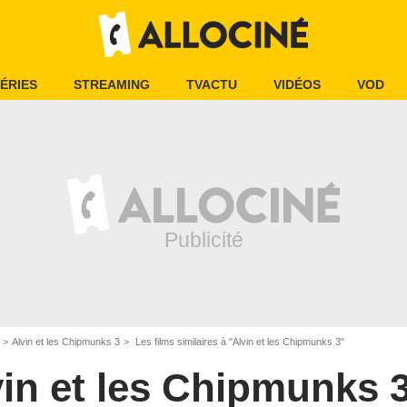
ÉRIES
STREAMING
TVACTU
VIDÉOS
VOD
Alvin et les Chipmunks 3
Les films similaires à "Alvin et les Chipmunks 3"
vin et les Chipmunks 