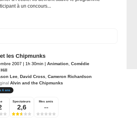
icipant à un concours...
 et les Chipmunks
embre 2007
|
1h 30min
|
Animation
,
Comédie
Hill
ason Lee
,
David Cross
,
Cameron Richardson
iginal
Alvin and the Chipmunks
s 6 ans
se
Spectateurs
Mes amis
2
2,6
--