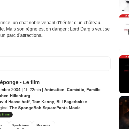
Prince, un chat noble venant d'hériter d'un château.
ale. Mais son règne est en danger : Lord Dargis veut se
un parc d'attractions...
'éponge - Le film
embre 2004
|
1h 22min
|
Animation
,
Comédie
,
Famille
phen Hillenburg
avid Hasselhoff
,
Tom Kenny
,
Bill Fagerbakke
iginal
The SpongeBob SquarePants Movie
s 8 ans
se
Spectateurs
Mes amis