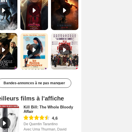
Le Triangle d'or Bande-annonce VF
Les Matins merveilleux Bande-annonce VF
De la Comédie-Française Teaser VF
Bandes-annonces à ne pas manquer
illeurs films à l'affiche
Kill Bill: The Whole Bloody
Affair
4,6
De Quentin Tarantino
Avec Uma Thurman, David