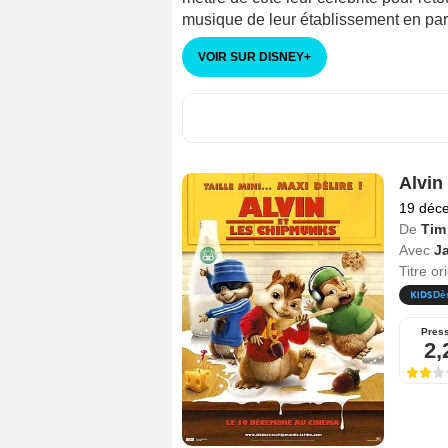
musique de leur établissement en part
VOIR SUR DISNEY
+
Alvin
19 déc
De
Tim 
Avec
J
Titre or
Dè
Pres
2,