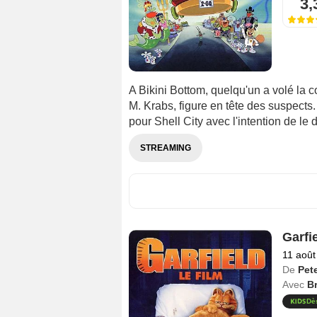
3,
A Bikini Bottom, quelqu'un a volé la 
M. Krabs, figure en tête des suspects
pour Shell City avec l'intention de le d
STREAMING
Garfi
11 août
De
Pete
Avec
B
Dè