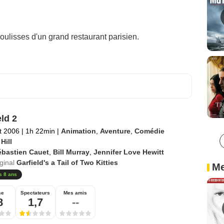
oulisses d'un grand restaurant parisien.
eld 2
et 2006
|
1h 22min
|
Animation
,
Aventure
,
Comédie
Hill
ébastien Cauet
,
Bill Murray
,
Jennifer Love Hewitt
iginal
Garfield's a Tail of Two Kitties
Me
s 8 ans
se
Spectateurs
Mes amis
8
1,7
--