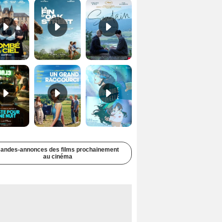
Juste pour une nuit Bande-annonce VO STFR
Un grand raccourci Bande-annonce VF
Une aube nouvelle Bande-annonce VO STFR
andes-annonces des films prochainement
au cinéma