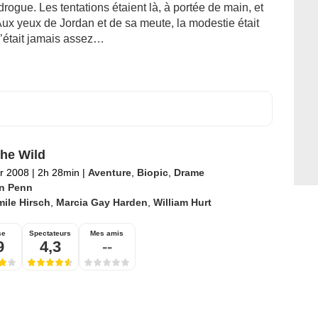
rogue. Les tentations étaient là, à portée de main, et
 Aux yeux de Jordan et de sa meute, la modestie était
’était jamais assez…
The Wild
er 2008
|
2h 28min
|
Aventure
,
Biopic
,
Drame
n Penn
ile Hirsch
,
Marcia Gay Harden
,
William Hurt
se
Spectateurs
Mes amis
9
4,3
--