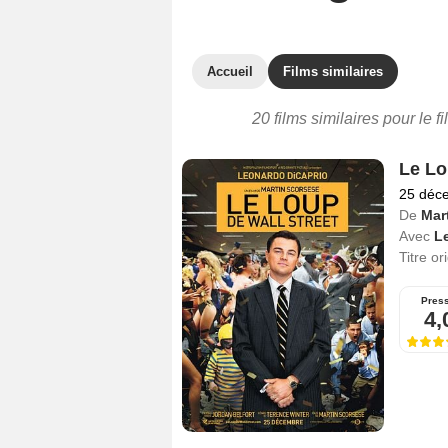
Accueil
Films similaires
20 films similaires pour le 
Le Lo
25 déc
De
Mar
Avec
L
Titre or
Pres
4,