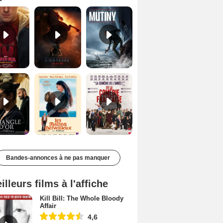
Le Triangle d'or Bande-annonce VF
Les Matins merveilleux Bande-annonce VF
De la Comédie-Française Teaser VF
Bandes-annonces à ne pas manquer
illeurs films à l'affiche
Kill Bill: The Whole Bloody
Affair
4,6