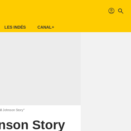
profil
search
LES INDÉS
CANAL+
ill Johnson Story"
hnson Story