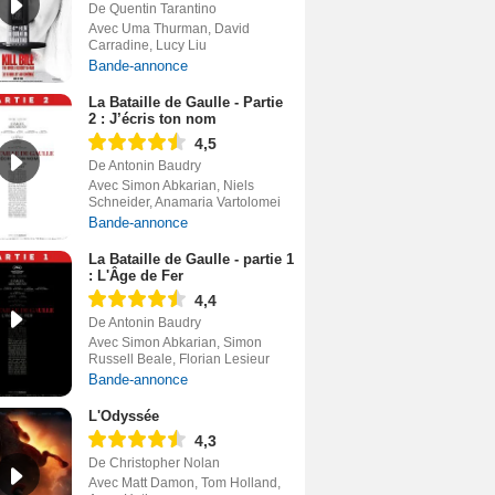
De Quentin Tarantino
Avec Uma Thurman, David
Carradine, Lucy Liu
Bande-annonce
La Bataille de Gaulle - Partie
2 : J’écris ton nom
4,5
De Antonin Baudry
Avec Simon Abkarian, Niels
Schneider, Anamaria Vartolomei
Bande-annonce
La Bataille de Gaulle - partie 1
: L'Âge de Fer
4,4
De Antonin Baudry
Avec Simon Abkarian, Simon
Russell Beale, Florian Lesieur
Bande-annonce
L'Odyssée
4,3
De Christopher Nolan
Avec Matt Damon, Tom Holland,