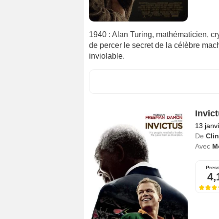
1940 : Alan Turing, mathématicien, c
de percer le secret de la célèbre ma
inviolable.
Invic
13 janv
De
Cli
Avec
M
Pres
4,