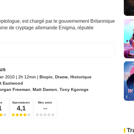
ryptologue, est chargé par le gouvernement Britannique
chine de cryptage allemande Enigma, réputée
tus
ier 2010
|
2h 12min
|
Biopic
,
Drame
,
Historique
nt Eastwood
organ Freeman
,
Matt Damon
,
Tony Kgoroge
se
Spectateurs
Mes amis
1
4,1
--
Tr