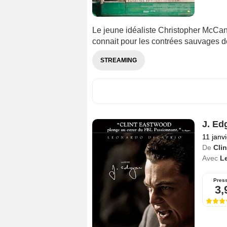
Le jeune idéaliste Christopher McCan
connait pour les contrées sauvages de
STREAMING
J. Ed
11 janv
De
Cli
Avec
L
Pres
3,