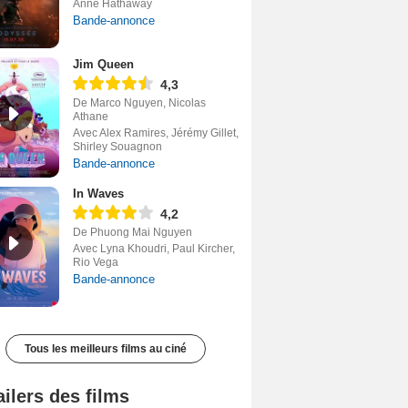
Anne Hathaway
Bande-annonce
Jim Queen
4,3
De Marco Nguyen, Nicolas
Athane
Avec Alex Ramires, Jérémy Gillet,
Shirley Souagnon
Bande-annonce
In Waves
4,2
De Phuong Mai Nguyen
Avec Lyna Khoudri, Paul Kircher,
Rio Vega
Bande-annonce
Tous les meilleurs films au ciné
ailers des films