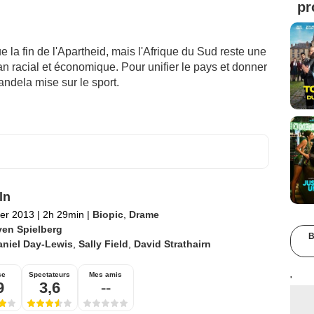
pr
 la fin de l'Apartheid, mais l'Afrique du Sud reste une
an racial et économique. Pour unifier le pays et donner
andela mise sur le sport.
ln
ier 2013
|
2h 29min
|
Biopic
,
Drame
ven Spielberg
B
aniel Day-Lewis
,
Sally Field
,
David Strathairn
se
Spectateurs
Mes amis
'
9
3,6
--