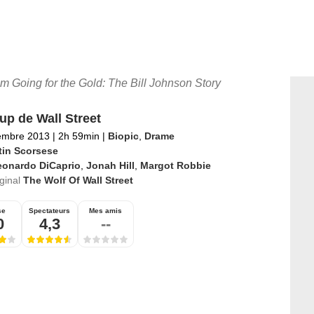
film Going for the Gold: The Bill Johnson Story
up de Wall Street
embre 2013
|
2h 59min
|
Biopic
,
Drame
tin Scorsese
eonardo DiCaprio
,
Jonah Hill
,
Margot Robbie
iginal
The Wolf Of Wall Street
se
Spectateurs
Mes amis
0
4,3
--