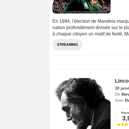
En 1994, l'élection de Mandela marque
nation profondément divisée sur le pl
à chaque citoyen un motif de fierté, M
STREAMING
Linco
30 janv
De
Ste
Avec
D
Pres
3,