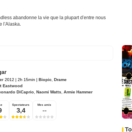
dless abandonne la vie que la plupart d'entre nous
 l'Alaska.
gar
ier 2012
|
2h 15min
|
Biopic
,
Drame
nt Eastwood
eonardo DiCaprio
,
Naomi Watts
,
Armie Hammer
se
Spectateurs
Mes amis
9
3,4
--
To