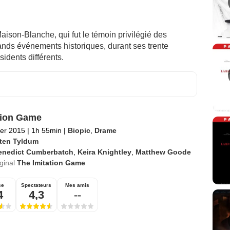
aison-Blanche, qui fut le témoin privilégié des
ands événements historiques, durant ses trente
idents différents.
tion Game
ier 2015
|
1h 55min
|
Biopic
,
Drame
ten Tyldum
enedict Cumberbatch
,
Keira Knightley
,
Matthew Goode
iginal
The Imitation Game
se
Spectateurs
Mes amis
4
4,3
--