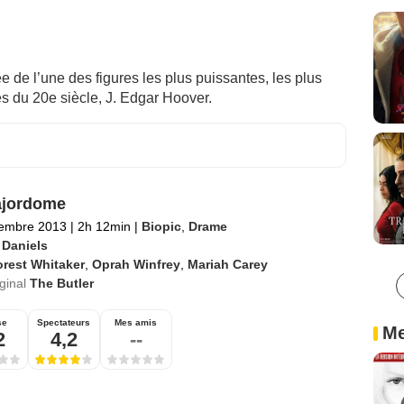
ée de l’une des figures les plus puissantes, les plus
s du 20e siècle, J. Edgar Hoover.
ajordome
tembre 2013
|
2h 12min
|
Biopic
,
Drame
 Daniels
rest Whitaker
,
Oprah Winfrey
,
Mariah Carey
iginal
The Butler
se
Spectateurs
Mes amis
Me
2
4,2
--