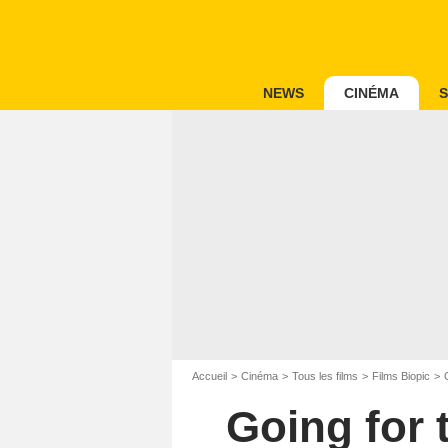
NEWS
CINÉMA
S
Accueil
Cinéma
Tous les films
Films Biopic
Going for 