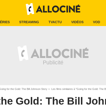
ÉRIES
STREAMING
TVACTU
VIDÉOS
VOD
Going for the Gold: The Bill Johnson Story
Les films similaires à "Going for the Gold: The B
the Gold: The Bill Jo