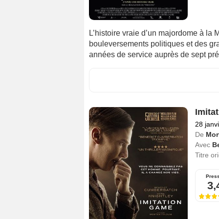
L’histoire vraie d’un majordome à la M
bouleversements politiques et des gr
années de service auprès de sept prés
Imita
28 janv
De
Mor
Avec
B
Titre or
Pres
3,