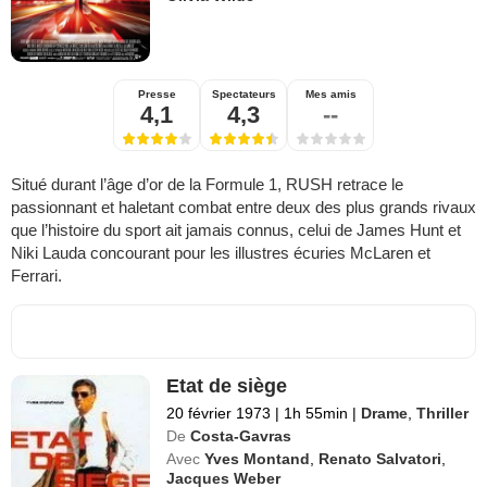
Presse
Spectateurs
Mes amis
4,1
4,3
--
Situé durant l’âge d’or de la Formule 1, RUSH retrace le
passionnant et haletant combat entre deux des plus grands rivaux
que l’histoire du sport ait jamais connus, celui de James Hunt et
Niki Lauda concourant pour les illustres écuries McLaren et
Ferrari.
Etat de siège
20 février 1973
|
1h 55min
|
Drame
,
Thriller
De
Costa-Gavras
Avec
Yves Montand
,
Renato Salvatori
,
Jacques Weber