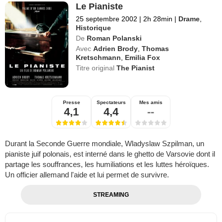
Le Pianiste
25 septembre 2002
|
2h 28min
|
Drame
,
Historique
De
Roman Polanski
Avec
Adrien Brody
,
Thomas
Kretschmann
,
Emilia Fox
Titre original
The Pianist
Presse
Spectateurs
Mes amis
4,1
4,4
--
Durant la Seconde Guerre mondiale, Wladyslaw Szpilman, un
pianiste juif polonais, est interné dans le ghetto de Varsovie dont il
partage les souffrances, les humiliations et les luttes héroïques.
Un officier allemand l'aide et lui permet de survivre.
STREAMING