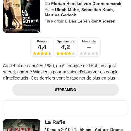
De
Florian Henckel von Donnersmarck
Avec
Ulrich Mühe
,
Sebastian Koch
,
Martina Gedeck
Titre original
Das Leben der Anderen
Presse
Spectateurs
Mes amis
4,4
4,2
--
Au début des années 1980, en Allemagne de l'Est, un agent
secret, nommé Wiesler, a pour mission d'observer un couple
d'intellectuels. Ces derniers vont le fasciner de plus en plus...
STREAMING
La Rafle
10 mars 2010
|
1h 55min
|
Action
,
Drame
,