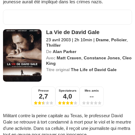
jeunesse aurait été impliqué dans les crimes nazis.
La Vie de David Gale
23 avril 2003
|
2h 10min
|
Drame
,
Policier
,
Thriller
De
Alan Parker
Avec
Matt Craven
,
Constance Jones
,
Cleo
King
Titre original
The Life of David Gale
Presse
Spectateurs
Mes amis
2,7
4,0
--
Militant contre la peine capitale au Texas, le professeur David
Gale se retrouve à tort condamné à mort pour le viol et le meurtre
d'une activiste. Dans sa cellule, il reçoit une journaliste qui mettra
tout en œuvre pour prouver son innocence.