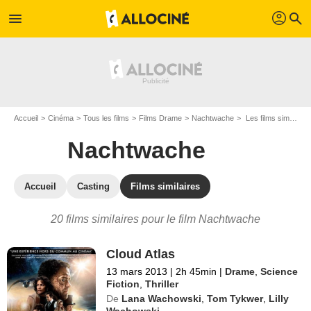
profil
menu
search
Accueil
Cinéma
Tous les films
Films Drame
Nachtwache
Les films similaires à "Nachtwache"
Nachtwache
Accueil
Casting
Films similaires
20 films similaires pour le film Nachtwache
Cloud Atlas
13 mars 2013
|
2h 45min
|
Drame
,
Science
Fiction
,
Thriller
De
Lana Wachowski
,
Tom Tykwer
,
Lilly