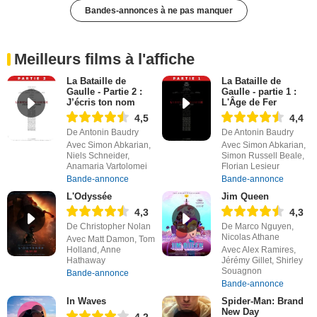
Bandes-annonces à ne pas manquer
Meilleurs films à l'affiche
La Bataille de
La Bataille de
Gaulle - Partie 2 :
Gaulle - partie 1 :
J’écris ton nom
L'Âge de Fer
4,5
4,4
De Antonin Baudry
De Antonin Baudry
Avec Simon Abkarian,
Avec Simon Abkarian,
Niels Schneider,
Simon Russell Beale,
Anamaria Vartolomei
Florian Lesieur
Bande-annonce
Bande-annonce
L'Odyssée
Jim Queen
4,3
4,3
De Christopher Nolan
De Marco Nguyen,
Nicolas Athane
Avec Matt Damon, Tom
Holland, Anne
Avec Alex Ramires,
Hathaway
Jérémy Gillet, Shirley
Souagnon
Bande-annonce
Bande-annonce
In Waves
Spider-Man: Brand
New Day
4,2