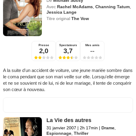
De
Michael Sucsy
Avec
Rachel McAdams
,
Channing Tatum
,
Jessica Lange
Titre original
The Vow
Presse
Spectateurs
Mes amis
2,0
3,7
--
A la suite d'un accident de voiture, une jeune mariée sombre dans
le coma pendant que son mari veille sur elle. Lorsqu'elle émerge
et ne se souvient ni de lui, ni de leur mariage, il tente de conquérir
son cœur à nouveau.
La Vie des autres
31 janvier 2007
|
2h 17min
|
Drame
,
Espionnage
,
Thriller