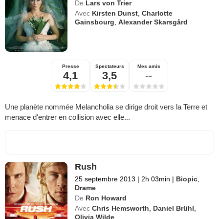
De
Lars von Trier
Avec
Kirsten Dunst
,
Charlotte
Gainsbourg
,
Alexander Skarsgård
Presse
Spectateurs
Mes amis
4,1
3,5
--
Une planète nommée Melancholia se dirige droit vers la Terre et
menace d'entrer en collision avec elle...
Rush
25 septembre 2013
|
2h 03min
|
Biopic
,
Drame
De
Ron Howard
Avec
Chris Hemsworth
,
Daniel Brühl
,
Olivia Wilde