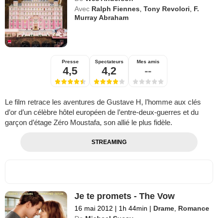
Avec
Ralph Fiennes
,
Tony Revolori
,
F.
Murray Abraham
Presse
Spectateurs
Mes amis
4,5
4,2
--
Le film retrace les aventures de Gustave H, l’homme aux clés
d’or d’un célèbre hôtel européen de l’entre-deux-guerres et du
garçon d’étage Zéro Moustafa, son allié le plus fidèle.
STREAMING
Je te promets - The Vow
16 mai 2012
|
1h 44min
|
Drame
,
Romance