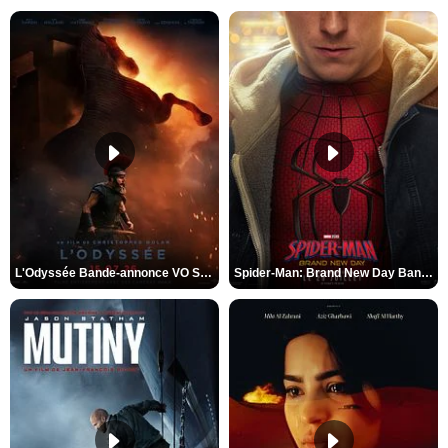
L'Odyssée Bande-annonce VO STFR
Spider-Man: Brand New Day Bande-annonce VO STFR