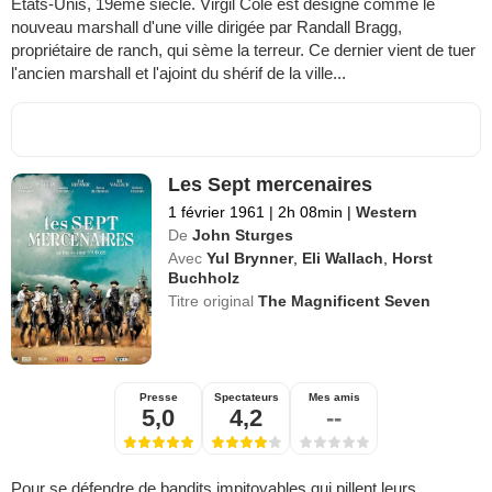
Etats-Unis, 19ème siècle. Virgil Cole est désigné comme le
nouveau marshall d'une ville dirigée par Randall Bragg,
propriétaire de ranch, qui sème la terreur. Ce dernier vient de tuer
l'ancien marshall et l'ajoint du shérif de la ville...
Les Sept mercenaires
1 février 1961
|
2h 08min
|
Western
De
John Sturges
Avec
Yul Brynner
,
Eli Wallach
,
Horst
Buchholz
Titre original
The Magnificent Seven
Presse
Spectateurs
Mes amis
5,0
4,2
--
Pour se défendre de bandits impitoyables qui pillent leurs