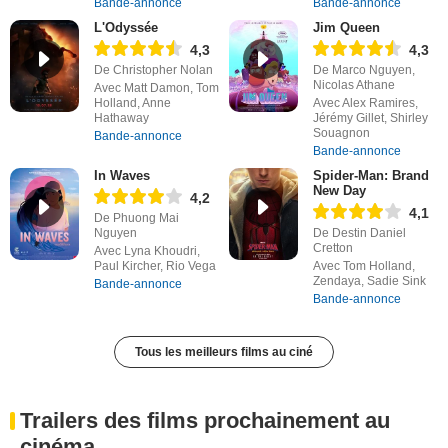
Bande-annonce
Bande-annonce
L'Odyssée
Jim Queen
4,3
4,3
De Christopher Nolan
De Marco Nguyen,
Nicolas Athane
Avec Matt Damon, Tom
Holland, Anne
Avec Alex Ramires,
Hathaway
Jérémy Gillet, Shirley
Souagnon
Bande-annonce
Bande-annonce
In Waves
Spider-Man: Brand
New Day
4,2
4,1
De Phuong Mai
Nguyen
De Destin Daniel
Cretton
Avec Lyna Khoudri,
Paul Kircher, Rio Vega
Avec Tom Holland,
Zendaya, Sadie Sink
Bande-annonce
Bande-annonce
Tous les meilleurs films au ciné
Trailers des films prochainement au
cinéma