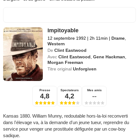
Impitoyable
12 septembre 1992
|
2h 11min
|
Drame
,
Western
De
Clint Eastwood
Avec
Clint Eastwood
,
Gene Hackman
,
Morgan Freeman
Titre original
Unforgiven
Presse
Spectateurs
Mes amis
4,8
4,2
--
Kansas 1880. William Munny, redoutable hors-la-loi reconverti
dans l'élevage va, à la demande d'un jeune tueur, reprendre du
service pour venger une prostituée défigurée par un cow-boy
sadique.