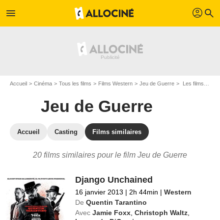
profil
menu
search
Accueil
Cinéma
Tous les films
Films Western
Jeu de Guerre
Les films similaires à "Jeu de Guerre"
Jeu de Guerre
Accueil
Casting
Films similaires
20 films similaires pour le film Jeu de Guerre
Django Unchained
16 janvier 2013
|
2h 44min
|
Western
De
Quentin Tarantino
Avec
Jamie Foxx
,
Christoph Waltz
,