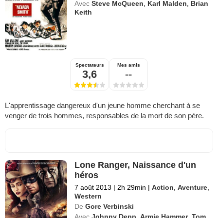
Avec
Steve McQueen
,
Karl Malden
,
Brian
Keith
Spectateurs
Mes amis
3,6
--
L'apprentissage dangereux d'un jeune homme cherchant à se
venger de trois hommes, responsables de la mort de son père.
Lone Ranger, Naissance d'un
héros
7 août 2013
|
2h 29min
|
Action
,
Aventure
,
Western
De
Gore Verbinski
Avec
Johnny Depp
,
Armie Hammer
,
Tom