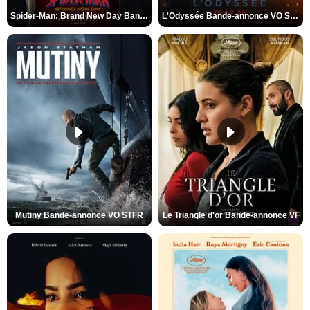
Spider-Man: Brand New Day Bande-annonce VO STFR
L'Odyssée Bande-annonce VO STFR
Mutiny Bande-annonce VO STFR
Le Triangle d'or Bande-annonce VF