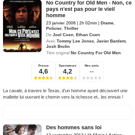
No Country for Old Men - Non, ce
pays n'est pas pour le vieil
homme
23 janvier 2008
|
2h 02min
|
Drame
,
Policier
,
Thriller
De
Joel Coen
,
Ethan Coen
Avec
Tommy Lee Jones
,
Javier Bardem
,
Josh Brolin
Titre original
No Country For Old Men
Presse
Spectateurs
Mes amis
4,6
4,2
--
La cavale, à travers le Texas, d'un homme ayant découvert une
mallette lui ouvrant le chemin vers la richesse et.. les ennuis !
Des hommes sans loi
12 septembre 2012
|
1h 55min
|
Action
,