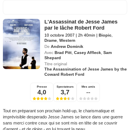
L'Assassinat de Jesse James
par le lâche Robert Ford
10 octobre 2007
|
2h 40min
|
Biopic
,
Drame
,
Western
De
Andrew Dominik
Avec
Brad Pitt
,
Casey Affleck
,
Sam
Shepard
Titre original
The Assassination of Jesse James by the
Coward Robert Ford
Presse
Spectateurs
Mes amis
4,0
3,7
--
Tout en préparant son prochain hold-up, le charismatique et
imprévisible desperado Jesse James se lance dans une guerre
sans merci contre ceux qui se sont mis en tête de se couvrir
d'argent - et de gloire - en lui trouant la peau...