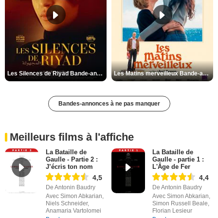
Les Silences de Riyad Bande-annonce VO STFR
Les Matins merveilleux Bande-annonce VF
Bandes-annonces à ne pas manquer
Meilleurs films à l'affiche
La Bataille de
La Bataille de
Gaulle - Partie 2 :
Gaulle - partie 1 :
J’écris ton nom
L'Âge de Fer
4,5
4,4
De Antonin Baudry
De Antonin Baudry
Avec Simon Abkarian,
Avec Simon Abkarian,
Niels Schneider,
Simon Russell Beale,
Anamaria Vartolomei
Florian Lesieur