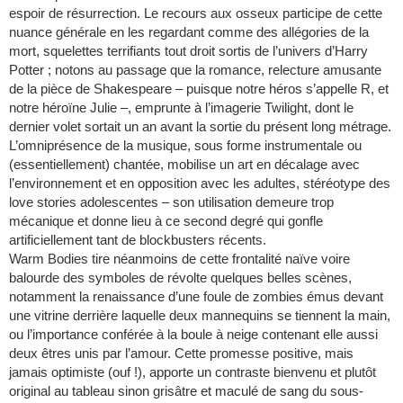
espoir de résurrection. Le recours aux osseux participe de cette
nuance générale en les regardant comme des allégories de la
mort, squelettes terrifiants tout droit sortis de l’univers d’Harry
Potter ; notons au passage que la romance, relecture amusante
de la pièce de Shakespeare – puisque notre héros s’appelle R, et
notre héroïne Julie –, emprunte à l’imagerie Twilight, dont le
dernier volet sortait un an avant la sortie du présent long métrage.
L’omniprésence de la musique, sous forme instrumentale ou
(essentiellement) chantée, mobilise un art en décalage avec
l’environnement et en opposition avec les adultes, stéréotype des
love stories adolescentes – son utilisation demeure trop
mécanique et donne lieu à ce second degré qui gonfle
artificiellement tant de blockbusters récents.
Warm Bodies tire néanmoins de cette frontalité naïve voire
balourde des symboles de révolte quelques belles scènes,
notamment la renaissance d’une foule de zombies émus devant
une vitrine derrière laquelle deux mannequins se tiennent la main,
ou l’importance conférée à la boule à neige contenant elle aussi
deux êtres unis par l’amour. Cette promesse positive, mais
jamais optimiste (ouf !), apporte un contraste bienvenu et plutôt
original au tableau sinon grisâtre et maculé de sang du sous-