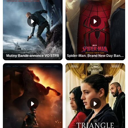
Mutiny Bande-annonce VO STFR
Spider-Man: Brand New Day Bande-annonce VO STFR