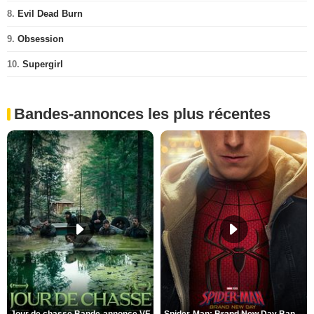
8.
Evil Dead Burn
9.
Obsession
10.
Supergirl
Bandes-annonces les plus récentes
Jour de chasse Bande-annonce VF
Spider-Man: Brand New Day Bande-annonce (3) VO STFR