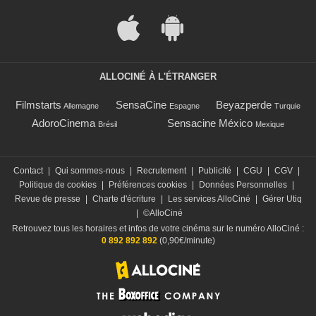
ALLOCINÉ À L'ÉTRANGER
Filmstarts
SensaCine
Beyazperde
Allemagne
Espagne
Turquie
AdoroCinema
Sensacine México
Brésil
Mexique
Contact
|
Qui sommes-nous
|
Recrutement
|
Publicité
|
CGU
|
CGV
|
Politique de cookies
|
Préférences cookies
|
Données Personnelles
|
Revue de presse
|
Charte d'écriture
|
Les services AlloCiné
|
Gérer Utiq
|
©AlloCiné
Retrouvez tous les horaires et infos de votre cinéma sur le numéro AlloCiné :
0 892 892 892
(0,90€/minute)