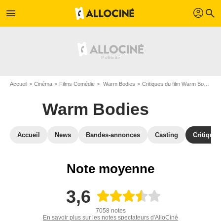
profil
menu
search
Accueil
Cinéma
Films Comédie
Warm Bodies
Critiques du film Warm Bodies
Warm Bodies
Accueil
News
Bandes-annonces
Casting
Critiques
Note moyenne
3,6
7058 notes
En savoir plus sur les notes spectateurs d'AlloCiné