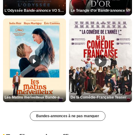
L'Odyssée Bande-annonce VO STFR
Le Triangle d'or Bande-annonce VF
Les Matins merveilleux Bande-annonce VF
De la Comédie-Française Teaser VF
Bandes-annonces à ne pas manquer