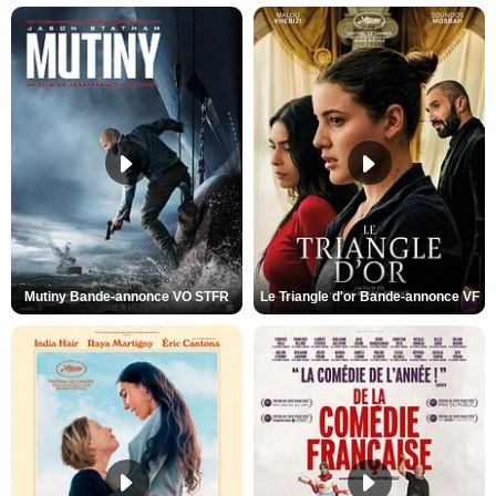
Mutiny Bande-annonce VO STFR
Le Triangle d'or Bande-annonce VF