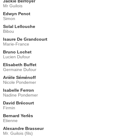
Jackie Berroyer
Mr Guilois
Edwyn Penot
Simon
Solal Lellouche
Bibou
Isaure De Grandcourt
Marie-France
Bruno Lochet
Lucien Dufour
Elisabeth Buffet
Germaine Dufour
Arièle Séménoff
Nicole Pondemer
Isabelle Ferron
Nadine Pondemer
David Brécourt
Firmin
Bernard Yerlès
Etienne
Alexandre Brasseur
Mr. Guilois (fils)