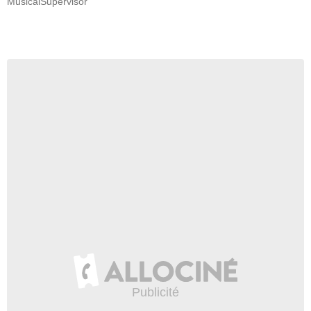
MusicalSupervisor