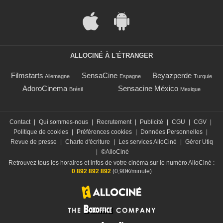
ALLOCINÉ À L'ÉTRANGER
Filmstarts
SensaCine
Beyazperde
Allemagne
Espagne
Turquie
AdoroCinema
Sensacine México
Brésil
Mexique
Contact
|
Qui sommes-nous
|
Recrutement
|
Publicité
|
CGU
|
CGV
|
Politique de cookies
|
Préférences cookies
|
Données Personnelles
|
Revue de presse
|
Charte d'écriture
|
Les services AlloCiné
|
Gérer Utiq
|
©AlloCiné
Retrouvez tous les horaires et infos de votre cinéma sur le numéro AlloCiné :
0 892 892 892
(0,90€/minute)