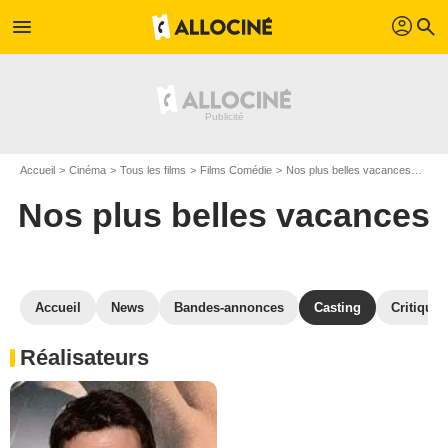
profil
menu
search
Accueil
Cinéma
Tous les films
Films Comédie
Nos plus belles vacances
Cast
Nos plus belles vacances
Accueil
News
Bandes-annonces
Casting
Critiques
Réalisateurs