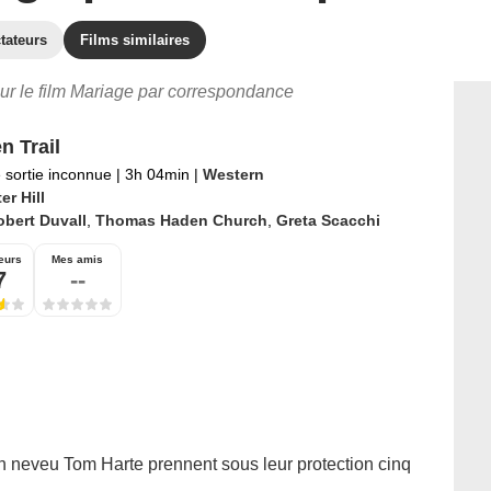
tateurs
Films similaires
our le film Mariage par correspondance
n Trail
 sortie inconnue
|
3h 04min
|
Western
er Hill
bert Duvall
,
Thomas Haden Church
,
Greta Scacchi
eurs
Mes amis
7
--
son neveu Tom Harte prennent sous leur protection cinq