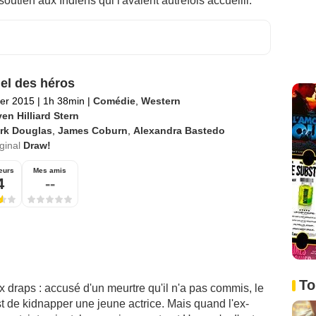
utien aux Indiens qui l'avaient autrefois accueilli.
el des héros
ier 2015
|
1h 38min
|
Comédie
,
Western
en Hilliard Stern
irk Douglas
,
James Coburn
,
Alexandra Bastedo
iginal
Draw!
eurs
Mes amis
4
--
To
 draps : accusé d'un meurtre qu'il n'a pas commis, le
est de kidnapper une jeune actrice. Mais quand l'ex-