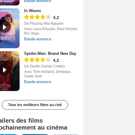
Bande-annonce
In Waves
4,2
De Phuong Mai Nguyen
Avec Lyna Khoudri, Paul Kircher,
Rio Vega
Bande-annonce
Spider-Man: Brand New Day
4,2
De Destin Daniel Cretton
Avec Tom Holland, Zendaya,
Sadie Sink
Bande-annonce
Tous les meilleurs films au ciné
ailers des films
ochainement au cinéma
Tombé du ciel Bande-annonce VF
La fin d’Oak Street Bande-annonce VO STFR
Soudain Bande-annonce VF STFR