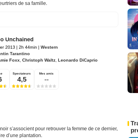
rtriers de sa famille.
o Unchained
ier 2013
|
2h 44min
|
Western
ntin Tarantino
amie Foxx
,
Christoph Waltz
,
Leonardo DiCaprio
se
Spectateurs
Mes amis
6
4,5
--
Tr
oir s'associent pour retrouver la femme de ce dernier,
pr
re d'une plantation.