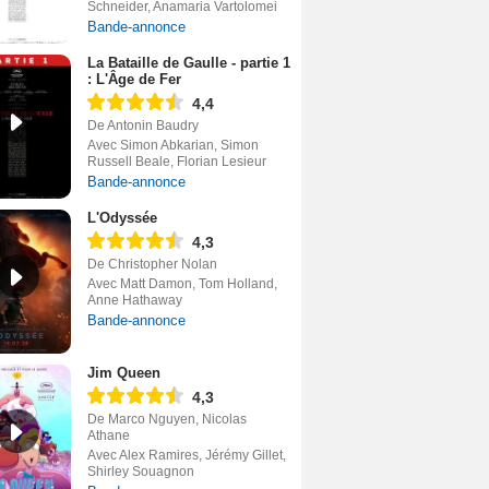
Schneider, Anamaria Vartolomei
Bande-annonce
La Bataille de Gaulle - partie 1
: L'Âge de Fer
4,4
De Antonin Baudry
Avec Simon Abkarian, Simon
Russell Beale, Florian Lesieur
Bande-annonce
L'Odyssée
4,3
De Christopher Nolan
Avec Matt Damon, Tom Holland,
Anne Hathaway
Bande-annonce
Jim Queen
4,3
De Marco Nguyen, Nicolas
Athane
Avec Alex Ramires, Jérémy Gillet,
Shirley Souagnon