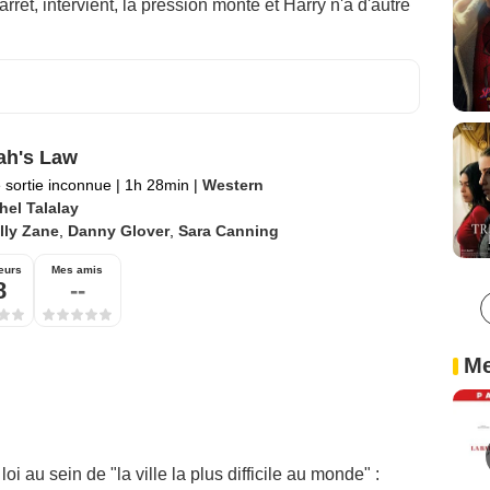
rret, intervient, la pression monte et Harry n'a d'autre
ah's Law
 sortie inconnue
|
1h 28min
|
Western
hel Talalay
lly Zane
,
Danny Glover
,
Sara Canning
eurs
Mes amis
8
--
Me
oi au sein de "la ville la plus difficile au monde" :