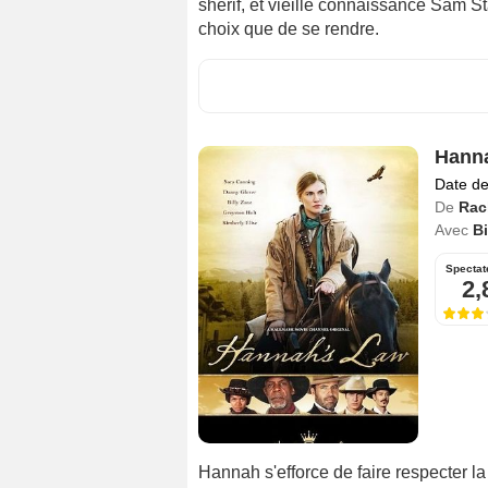
shérif, et vieille connaissance Sam Sta
choix que de se rendre.
Hann
Date de
De
Rac
Avec
Bi
Spectat
2,
Hannah s'efforce de faire respecter la l