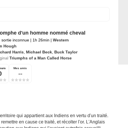
riomphe d'un homme nommé cheval
 sortie inconnue
|
1h 26min
|
Western
n Hough
chard Harris
,
Michael Beck
,
Buck Taylor
iginal
Triumphs of a Man Called Horse
eurs
Mes amis
0
--
rritoire qui appartient aux Indiens en vertu d'un traité.
remettre en cause ce traité, et récolter l'or. L'Anglais