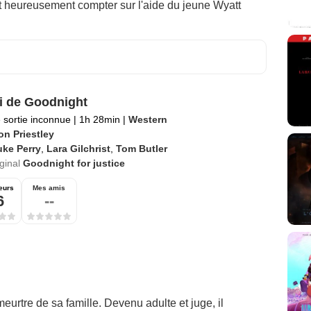
t heureusement compter sur l'aide du jeune Wyatt
i de Goodnight
 sortie inconnue
|
1h 28min
|
Western
on Priestley
uke Perry
,
Lara Gilchrist
,
Tom Butler
iginal
Goodnight for justice
eurs
Mes amis
6
--
urtre de sa famille. Devenu adulte et juge, il