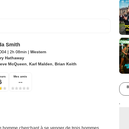
da Smith
2004
|
2h 08min
|
Western
ry Hathaway
teve McQueen
,
Karl Malden
,
Brian Keith
eurs
Mes amis
6
--
B
'
e homme cherchant à se venger de trois hommes,