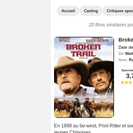
Accueil
Casting
Critiques spec
20 films similaires p
Broke
Date de
De
Walt
Avec
Ro
Spectat
3,
En 1898 au far-west, Print Ritter et 
jeunes Chinoises.