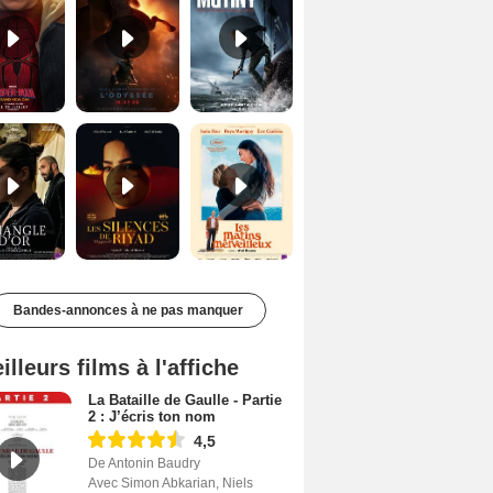
Le Triangle d'or Bande-annonce VF
Les Silences de Riyad Bande-annonce VO STFR
Les Matins merveilleux Bande-annonce VF
Bandes-annonces à ne pas manquer
illeurs films à l'affiche
La Bataille de Gaulle - Partie
2 : J’écris ton nom
4,5
De Antonin Baudry
Avec Simon Abkarian, Niels