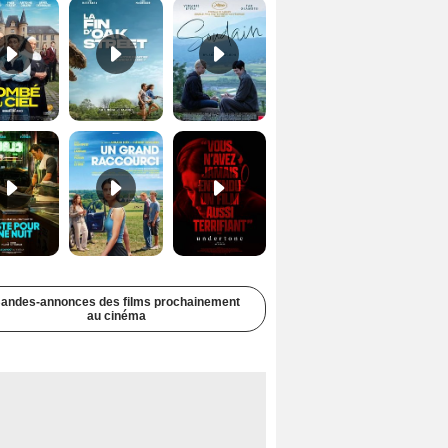
Juste pour une nuit Bande-annonce VO STFR
Un grand raccourci Bande-annonce VF
Undertone Bande-annonce VO STFR
andes-annonces des films prochainement
au cinéma