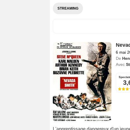
STREAMING
Neva
6 mai 
De
Hen
Avec
S
Spectat
3,
L'apprentissage dangereux d'un jeun