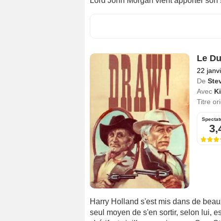
Lord John Morgan vient apporter son so
Le Du
22 janv
De
Stev
Avec
K
Titre or
Spectat
3,
Harry Holland s'est mis dans de beaux
seul moyen de s'en sortir, selon lui, 