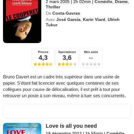
2 mars 2005
|
2h 02min
|
Comédie
,
Drame
,
Thriller
De
Costa-Gavras
Avec
José Garcia
,
Karin Viard
,
Ulrich
Tukur
Presse
Spectateurs
Mes amis
4,3
3,6
--
Bruno Davert est un cadre très supérieur dans une usine de
papier. S'étant fait licencier avec quelques centaines de ses
collègues pour cause de délocalisation, il est prêt à tout pour
retrouver un poste à son niveau, même à tuer ses concurrents.
Love is all you need
19 décembre 2012
|
1h 55min
|
Comédie
,