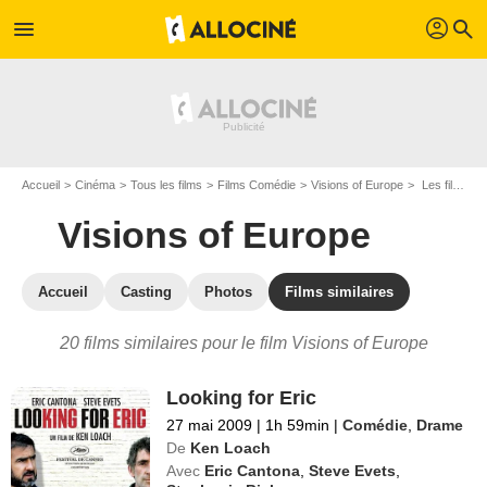
profil
menu
search
Accueil
Cinéma
Tous les films
Films Comédie
Visions of Europe
Les films similaires à "Visions of Europe"
Visions of Europe
Accueil
Casting
Photos
Films similaires
20 films similaires pour le film Visions of Europe
Looking for Eric
27 mai 2009
|
1h 59min
|
Comédie
,
Drame
De
Ken Loach
Avec
Eric Cantona
,
Steve Evets
,