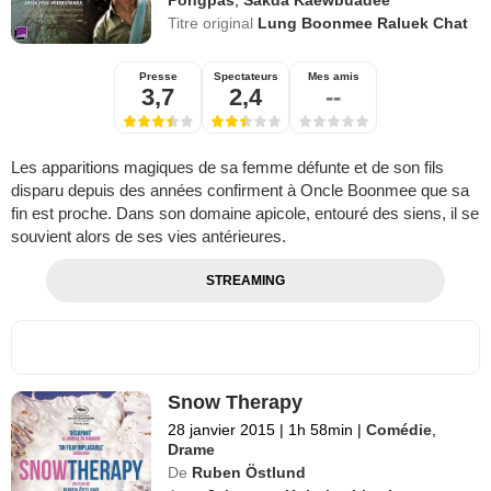
Titre original
Lung Boonmee Raluek Chat
Presse
Spectateurs
Mes amis
3,7
2,4
--
Les apparitions magiques de sa femme défunte et de son fils
disparu depuis des années confirment à Oncle Boonmee que sa
fin est proche. Dans son domaine apicole, entouré des siens, il se
souvient alors de ses vies antérieures.
STREAMING
Snow Therapy
28 janvier 2015
|
1h 58min
|
Comédie
,
Drame
De
Ruben Östlund