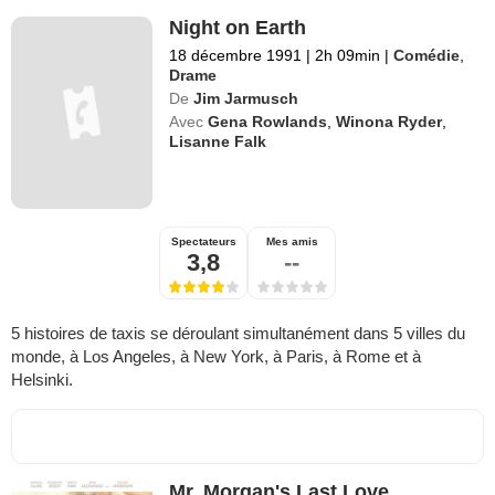
Night on Earth
18 décembre 1991
|
2h 09min
|
Comédie
,
Drame
De
Jim Jarmusch
Avec
Gena Rowlands
,
Winona Ryder
,
Lisanne Falk
Spectateurs
Mes amis
3,8
--
5 histoires de taxis se déroulant simultanément dans 5 villes du
monde, à Los Angeles, à New York, à Paris, à Rome et à
Helsinki.
Mr. Morgan's Last Love