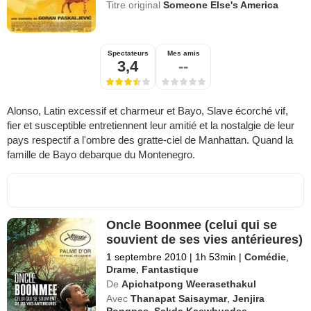
Titre original
Someone Else's America
Spectateurs
Mes amis
3,4
--
Alonso, Latin excessif et charmeur et Bayo, Slave écorché vif,
fier et susceptible entretiennent leur amitié et la nostalgie de leur
pays respectif a l'ombre des gratte-ciel de Manhattan. Quand la
famille de Bayo debarque du Montenegro.
Oncle Boonmee (celui qui se
souvient de ses vies antérieures)
1 septembre 2010
|
1h 53min
|
Comédie
,
Drame
,
Fantastique
De
Apichatpong Weerasethakul
Avec
Thanapat Saisaymar
,
Jenjira
Pongpas
,
Sakda Kaewbuadee