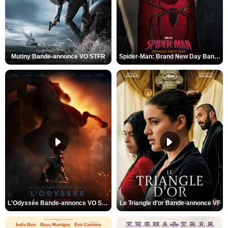
Mutiny Bande-annonce VO STFR
Spider-Man: Brand New Day Bande-annonce VO STFR
L'Odyssée Bande-annonce VO STFR
Le Triangle d'or Bande-annonce VF