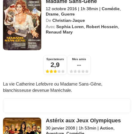
Madame Sans-Gêne
12 octobre 2016
|
1h 38min
|
Comédie
,
Drame
,
Guerre
De
Christian-Jaque
Avec
Sophia Loren
,
Robert Hossein
,
Renaud Mary
Spectateurs
Mes amis
2,9
--
La vie Catherine Lefebvre ou Madame Sans-Gêne,
blanchisseuse devenue Maréchale.
Astérix aux Jeux Olympiques
30 janvier 2008
|
1h 53min
|
Action
,
Aventure
,
Comédie