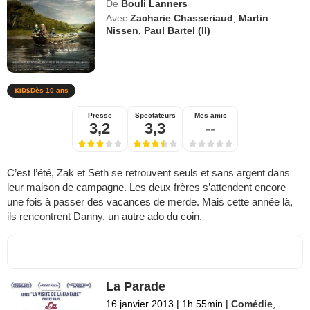
De
Bouli Lanners
Avec
Zacharie Chasseriaud
,
Martin
Nissen
,
Paul Bartel (II)
Dès 10 ans
Presse
Spectateurs
Mes amis
3,2
3,3
--
C’est l’été, Zak et Seth se retrouvent seuls et sans argent dans
leur maison de campagne. Les deux frères s’attendent encore
une fois à passer des vacances de merde. Mais cette année là,
ils rencontrent Danny, un autre ado du coin.
La Parade
16 janvier 2013
|
1h 55min
|
Comédie
,