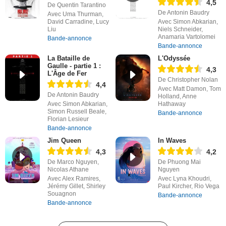
4,5
De Quentin Tarantino
De Antonin Baudry
Avec Uma Thurman,
David Carradine, Lucy
Avec Simon Abkarian,
Liu
Niels Schneider,
Anamaria Vartolomei
Bande-annonce
Bande-annonce
La Bataille de
L'Odyssée
Gaulle - partie 1 :
4,3
L'Âge de Fer
De Christopher Nolan
4,4
Avec Matt Damon, Tom
De Antonin Baudry
Holland, Anne
Avec Simon Abkarian,
Hathaway
Simon Russell Beale,
Bande-annonce
Florian Lesieur
Bande-annonce
Jim Queen
In Waves
4,3
4,2
De Marco Nguyen,
De Phuong Mai
Nicolas Athane
Nguyen
Avec Alex Ramires,
Avec Lyna Khoudri,
Jérémy Gillet, Shirley
Paul Kircher, Rio Vega
Souagnon
Bande-annonce
Bande-annonce