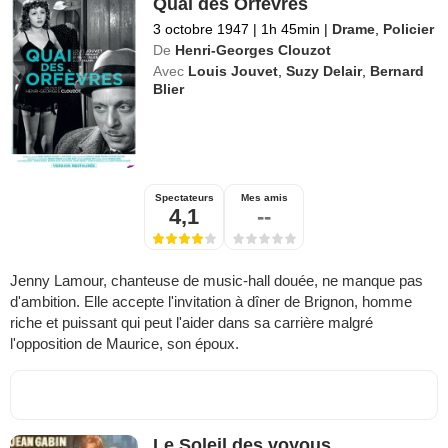
Quai des Orfèvres
3 octobre 1947
|
1h 45min
|
Drame
,
Policier
De
Henri-Georges Clouzot
Avec
Louis Jouvet
,
Suzy Delair
,
Bernard
Blier
Spectateurs
Mes amis
4,1
--
Jenny Lamour, chanteuse de music-hall douée, ne manque pas
d'ambition. Elle accepte l'invitation à dîner de Brignon, homme
riche et puissant qui peut l'aider dans sa carrière malgré
l'opposition de Maurice, son époux.
Le Soleil des voyous