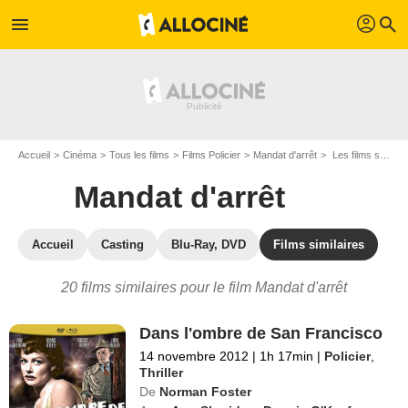
profil
menu
search
Accueil
Cinéma
Tous les films
Films Policier
Mandat d'arrêt
Les films similaires à "Mandat d'arrêt"
Mandat d'arrêt
Accueil
Casting
Blu-Ray, DVD
Films similaires
20 films similaires pour le film Mandat d'arrêt
Dans l'ombre de San Francisco
14 novembre 2012
|
1h 17min
|
Policier
,
Thriller
De
Norman Foster