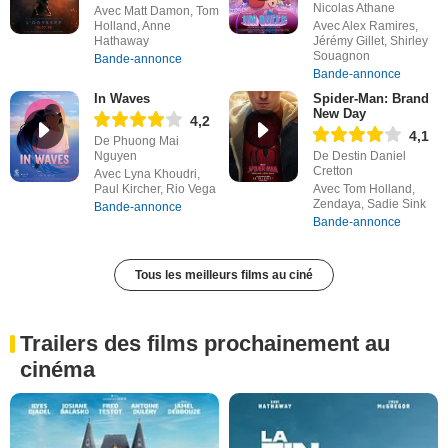
Nicolas Athane
Avec Matt Damon, Tom
Holland, Anne
Avec Alex Ramires,
Hathaway
Jérémy Gillet, Shirley
Souagnon
Bande-annonce
Bande-annonce
In Waves
Spider-Man: Brand
New Day
4,2
4,1
De Phuong Mai
Nguyen
De Destin Daniel
Cretton
Avec Lyna Khoudri,
Paul Kircher, Rio Vega
Avec Tom Holland,
Zendaya, Sadie Sink
Bande-annonce
Bande-annonce
Tous les meilleurs films au ciné
Trailers des films prochainement au
cinéma