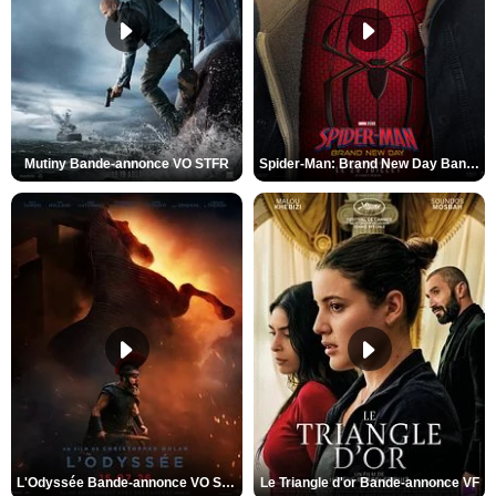
Mutiny Bande-annonce VO STFR
Spider-Man: Brand New Day Bande-annonce VO STFR
L'Odyssée Bande-annonce VO STFR
Le Triangle d'or Bande-annonce VF