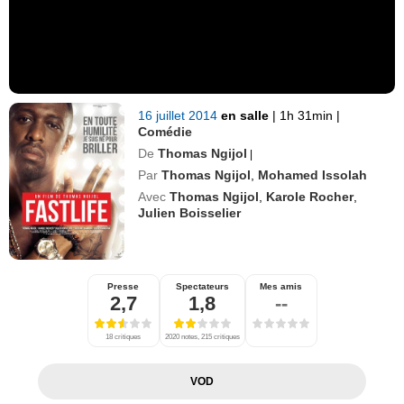
16 juillet 2014
en salle
|
1h 31min
|
Comédie
De
Thomas Ngijol
|
Par
Thomas Ngijol
,
Mohamed Issolah
Avec
Thomas Ngijol
,
Karole Rocher
,
Julien Boisselier
Presse
Spectateurs
Mes amis
2,7
1,8
--
18 critiques
2020 notes, 215 critiques
VOD