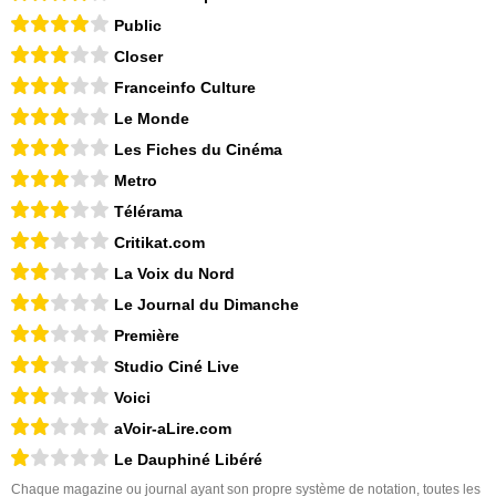
Public
Closer
Franceinfo Culture
Le Monde
Les Fiches du Cinéma
Metro
Télérama
Critikat.com
La Voix du Nord
Le Journal du Dimanche
Première
Studio Ciné Live
Voici
aVoir-aLire.com
Le Dauphiné Libéré
Chaque magazine ou journal ayant son propre système de notation, toutes les