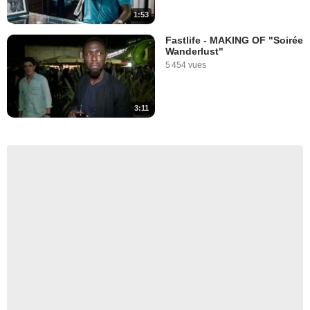
1:53
Fastlife - MAKING OF "Soirée
Wanderlust"
5 454 vues
3:11