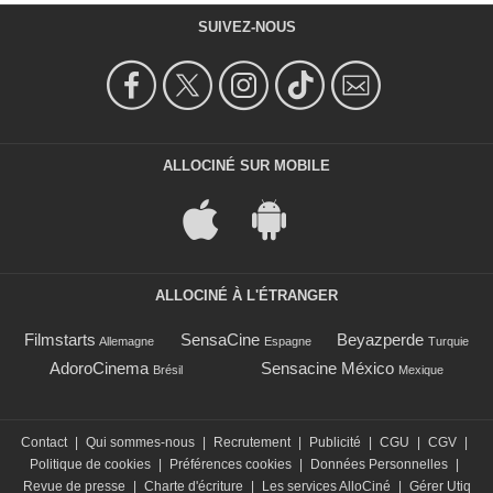
SUIVEZ-NOUS
ALLOCINÉ SUR MOBILE
ALLOCINÉ À L'ÉTRANGER
Filmstarts
SensaCine
Beyazperde
Allemagne
Espagne
Turquie
AdoroCinema
Sensacine México
Brésil
Mexique
Contact
|
Qui sommes-nous
|
Recrutement
|
Publicité
|
CGU
|
CGV
|
Politique de cookies
|
Préférences cookies
|
Données Personnelles
|
Revue de presse
|
Charte d'écriture
|
Les services AlloCiné
|
Gérer Utiq