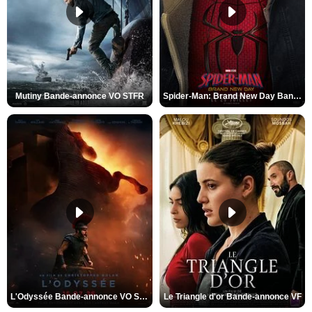
Mutiny Bande-annonce VO STFR
Spider-Man: Brand New Day Bande-annonce VO STFR
L'Odyssée Bande-annonce VO STFR
Le Triangle d'or Bande-annonce VF