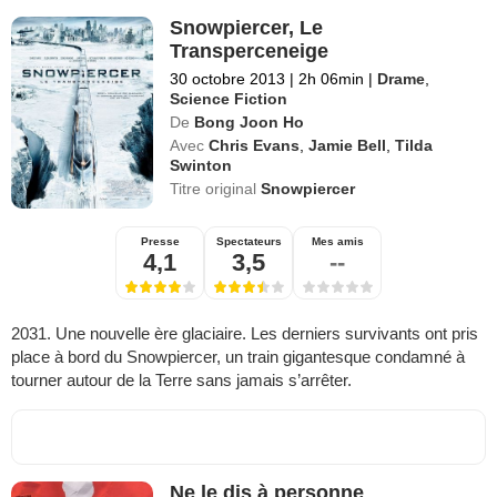
Snowpiercer, Le
Transperceneige
30 octobre 2013
|
2h 06min
|
Drame
,
Science Fiction
De
Bong Joon Ho
Avec
Chris Evans
,
Jamie Bell
,
Tilda
Swinton
Titre original
Snowpiercer
Presse
Spectateurs
Mes amis
4,1
3,5
--
2031. Une nouvelle ère glaciaire. Les derniers survivants ont pris
place à bord du Snowpiercer, un train gigantesque condamné à
tourner autour de la Terre sans jamais s’arrêter.
Ne le dis à personne