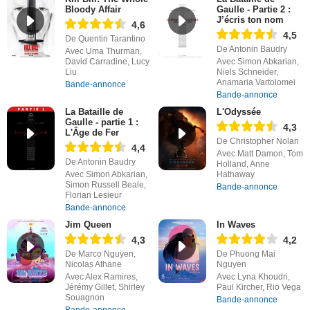
Bloody Affair
Gaulle - Partie 2 :
J’écris ton nom
4,6
4,5
De Quentin Tarantino
De Antonin Baudry
Avec Uma Thurman,
David Carradine, Lucy
Avec Simon Abkarian,
Liu
Niels Schneider,
Anamaria Vartolomei
Bande-annonce
Bande-annonce
La Bataille de
L'Odyssée
Gaulle - partie 1 :
4,3
L'Âge de Fer
De Christopher Nolan
4,4
Avec Matt Damon, Tom
De Antonin Baudry
Holland, Anne
Avec Simon Abkarian,
Hathaway
Simon Russell Beale,
Bande-annonce
Florian Lesieur
Bande-annonce
Jim Queen
In Waves
4,3
4,2
De Marco Nguyen,
De Phuong Mai
Nicolas Athane
Nguyen
Avec Alex Ramires,
Avec Lyna Khoudri,
Jérémy Gillet, Shirley
Paul Kircher, Rio Vega
Souagnon
Bande-annonce