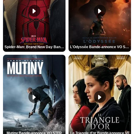
Spider-Man: Brand New Day Bande-annonce VO STFR
L'Odyssée Bande-annonce VO STFR
Mutiny Bande-annonce VO STFR
Le Triangle d'or Bande-annonce VF