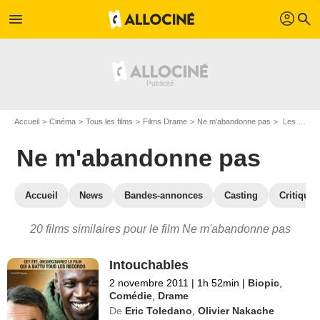
profil
menu
search
Accueil
Cinéma
Tous les films
Films Drame
Ne m'abandonne pas
Les films similaires à "Ne m'abandonne pas"
Ne m'abandonne pas
Accueil
News
Bandes-annonces
Casting
Critiques
20 films similaires pour le film Ne m'abandonne pas
Intouchables
2 novembre 2011
|
1h 52min
|
Biopic
,
Comédie
,
Drame
De
Eric Toledano
,
Olivier Nakache