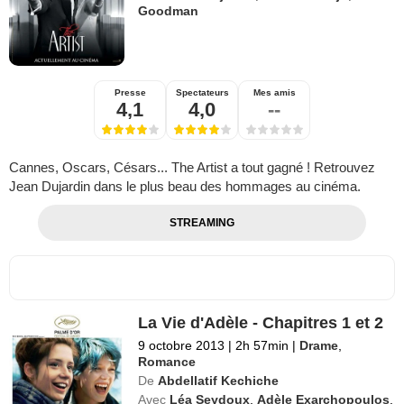
Goodman
Presse
Spectateurs
Mes amis
4,1
4,0
--
Cannes, Oscars, Césars... The Artist a tout gagné ! Retrouvez
Jean Dujardin dans le plus beau des hommages au cinéma.
STREAMING
La Vie d'Adèle - Chapitres 1 et 2
9 octobre 2013
|
2h 57min
|
Drame
,
Romance
De
Abdellatif Kechiche
Avec
Léa Seydoux
,
Adèle Exarchopoulos
,