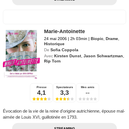
Marie-Antoinette
24 mai 2006
|
2h 03min
|
Biopic
,
Drame
,
Historique
De
Sofia Coppola
Avec
Kirsten Dunst
,
Jason Schwartzman
,
Rip Torn
Presse
Spectateurs
Mes amis
4,1
3,3
--
Évocation de la vie de la reine d'origine autrichienne, épouse mal-
aimée de Louis XVI, guillotinée en 1793.
STREAMING