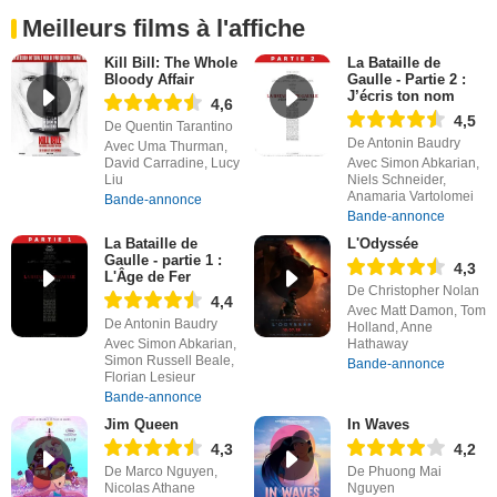
Meilleurs films à l'affiche
Kill Bill: The Whole
La Bataille de
Bloody Affair
Gaulle - Partie 2 :
J’écris ton nom
4,6
4,5
De Quentin Tarantino
De Antonin Baudry
Avec Uma Thurman,
David Carradine, Lucy
Avec Simon Abkarian,
Liu
Niels Schneider,
Anamaria Vartolomei
Bande-annonce
Bande-annonce
La Bataille de
L'Odyssée
Gaulle - partie 1 :
4,3
L'Âge de Fer
De Christopher Nolan
4,4
Avec Matt Damon, Tom
De Antonin Baudry
Holland, Anne
Avec Simon Abkarian,
Hathaway
Simon Russell Beale,
Bande-annonce
Florian Lesieur
Bande-annonce
Jim Queen
In Waves
4,3
4,2
De Marco Nguyen,
De Phuong Mai
Nicolas Athane
Nguyen