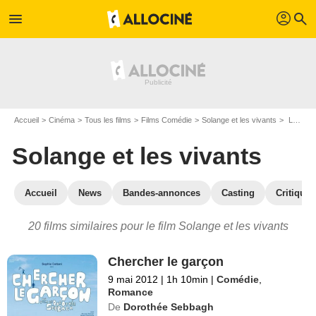
profil
menu
search
Accueil
Cinéma
Tous les films
Films Comédie
Solange et les vivants
Les films similaires à "Solange et les vivants"
Solange et les vivants
Accueil
News
Bandes-annonces
Casting
Critiques
20 films similaires pour le film Solange et les vivants
Chercher le garçon
9 mai 2012
|
1h 10min
|
Comédie
,
Romance
De
Dorothée Sebbagh