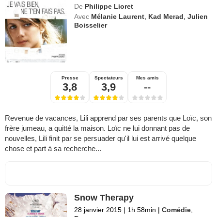
De
Philippe Lioret
Avec
Mélanie Laurent
,
Kad Merad
,
Julien
Boisselier
Presse
Spectateurs
Mes amis
3,8
3,9
--
Revenue de vacances, Lili apprend par ses parents que Loïc, son
frère jumeau, a quitté la maison. Loïc ne lui donnant pas de
nouvelles, Lili finit par se persuader qu'il lui est arrivé quelque
chose et part à sa recherche...
Snow Therapy
28 janvier 2015
|
1h 58min
|
Comédie
,