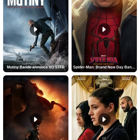
Mutiny Bande-annonce VO STFR
Spider-Man: Brand New Day Bande-annonce VO STFR