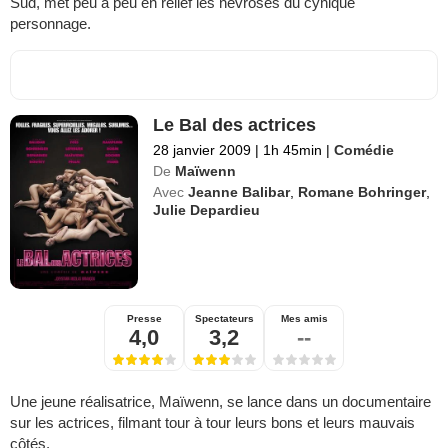
Sud, met peu à peu en relief les névroses du cynique
personnage.
Le Bal des actrices
28 janvier 2009
|
1h 45min
|
Comédie
De
Maïwenn
Avec
Jeanne Balibar
,
Romane Bohringer
,
Julie Depardieu
Presse
Spectateurs
Mes amis
4,0
3,2
--
Une jeune réalisatrice, Maïwenn, se lance dans un documentaire
sur les actrices, filmant tour à tour leurs bons et leurs mauvais
côtés.