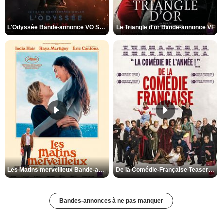
L'Odyssée Bande-annonce VO STFR
Le Triangle d'or Bande-annonce VF
Les Matins merveilleux Bande-annonce VF
De la Comédie-Française Teaser VF
Bandes-annonces à ne pas manquer