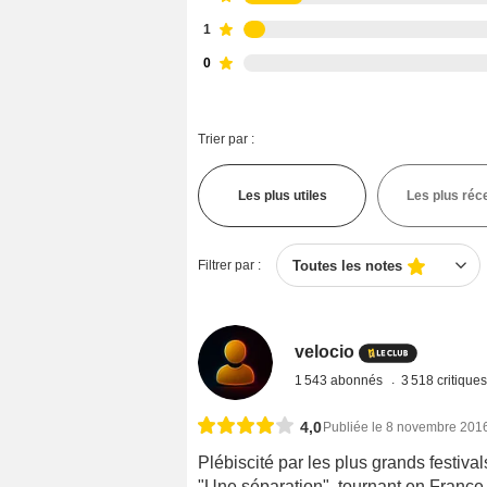
1
0
Trier par :
Les plus utiles
Les plus réc
Filtrer par :
Toutes les notes
velocio
1 543 abonnés
3 518 critique
4,0
Publiée le 8 novembre 201
Plébiscité par les plus grands festiv
"Une séparation", tournant en France