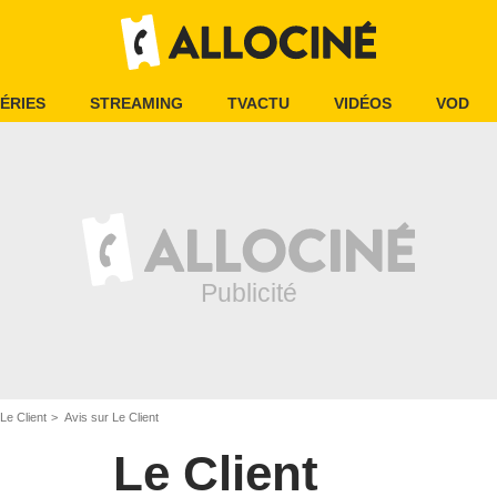
ÉRIES
STREAMING
TVACTU
VIDÉOS
VOD
Le Client
Avis sur Le Client
Le Client