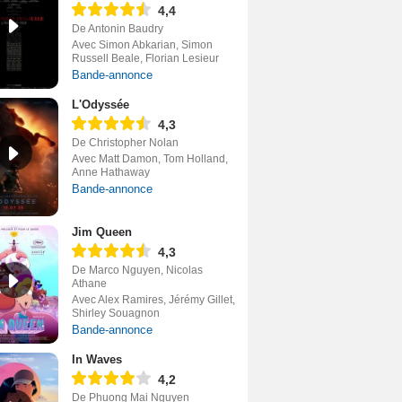
4,4
De Antonin Baudry
Avec Simon Abkarian, Simon
Russell Beale, Florian Lesieur
Bande-annonce
L'Odyssée
4,3
De Christopher Nolan
Avec Matt Damon, Tom Holland,
Anne Hathaway
Bande-annonce
Jim Queen
4,3
De Marco Nguyen, Nicolas
Athane
Avec Alex Ramires, Jérémy Gillet,
Shirley Souagnon
Bande-annonce
In Waves
4,2
De Phuong Mai Nguyen