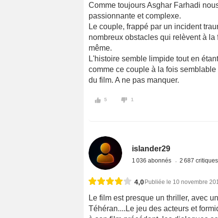
Comme toujours Asghar Farhadi nous 
passionnante et complexe.
Le couple, frappé par un incident trau
nombreux obstacles qui relèvent à la fo
même.
L'histoire semble limpide tout en étan
comme ce couple à la fois semblable à 
du film. A ne pas manquer.
5
1
islander29
1 036 abonnés
2 687 critique
4,0
Publiée le 10 novembre 20
Le film est presque un thriller, avec 
Téhéran....Le jeu des acteurs et formi