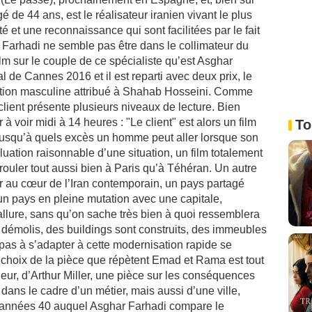
 de 44 ans, est le réalisateur iranien vivant le plus
é et une reconnaissance qui sont facilitées par le fait
 Farhadi ne semble pas être dans le collimateur du
ilm sur le couple de ce spécialiste qu’est Asghar
l de Cannes 2016 et il est reparti avec deux prix, le
étation masculine attribué à Shahab Hosseini. Comme
 client présente plusieurs niveaux de lecture. Bien
à voir midi à 14 heures : "Le client" est alors un film
To
 jusqu’à quels excès un homme peut aller lorsque son
luation raisonnable d’une situation, un film totalement
dérouler tout aussi bien à Paris qu’à Téhéran. Un autre
r au cœur de l’Iran contemporain, un pays partagé
n pays en pleine mutation avec une capitale,
llure, sans qu’on sache très bien à quoi ressemblera
t démolis, des buildings sont construits, des immeubles
t pas à s’adapter à cette modernisation rapide se
le choix de la pièce que répètent Emad et Rama est tout
ur, d’Arthur Miller, une pièce sur les conséquences
dans le cadre d’un métier, mais aussi d’une ville,
 années 40 auquel Asghar Farhadi compare le