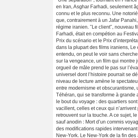
en Iran, Asghar Farhadi, seulement âgé
connu et le plus reconnu. Une notoriét
que, contrairement à un Jafar Panahi,
régime iranien. "Le client", nouveau f
Farhadi, était en compétion au Festiva
Prix du scénario et le Prix d’interpr
dans la plupart des films iraniens, Le
entendu, on peut le voir sans chercher 
sur la vengeance, un film qui montre
orgueil de mâle prend le pas sur l’éva
universel dont l’histoire pourrait se 
niveau de lecture amène le spectateu
entre modernisme et obscurantisme, u
Téhéran, qui se transforme à grande a
le bout du voyage : des quartiers son
vacillent, celles et ceux qui n’arriven
retrouvent sur la touche. A ce sujet, 
sauf anodin : Mort d’un commis voyage
des modifications rapides intervenant 
New-York. Le New-York de la fin des