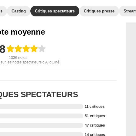
es
Casting
Critiques spectateurs
Critiques presse
Strea
te moyenne
,8
1336 notes
 sur les notes spectateurs d'AlloCiné
IQUES SPECTATEURS
11 critiques
51 critiques
47 critiques
14 critiques