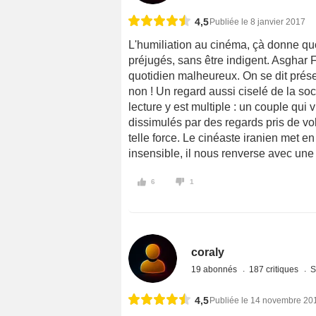
4,5
Publiée le 8 janvier 2017
L'humiliation au cinéma, çà donne quo
préjugés, sans être indigent. Asghar F
quotidien malheureux. On se dit prés
non ! Un regard aussi ciselé de la so
lecture y est multiple : un couple qui
dissimulés par des regards pris de vole
telle force. Le cinéaste iranien met e
insensible, il nous renverse avec un
6
1
coraly
19 abonnés
187 critiques
S
4,5
Publiée le 14 novembre 20