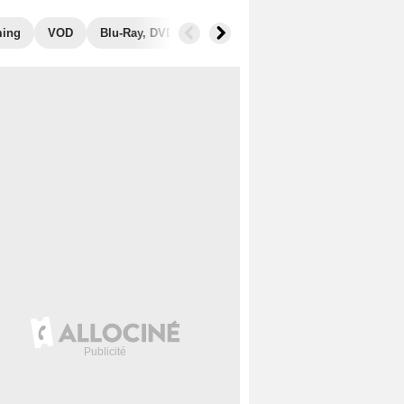
ming
VOD
Blu-Ray, DVD
Photos
Secrets de tournage