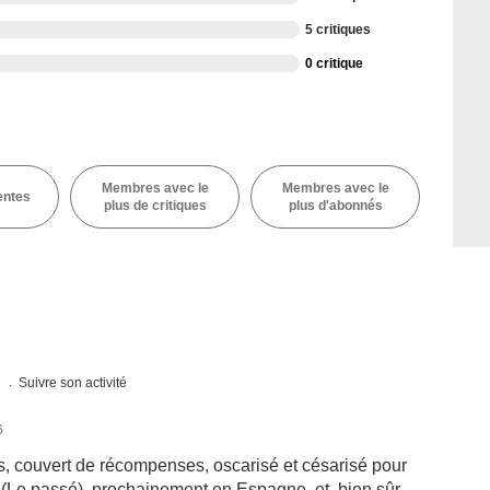
5 critiques
0 critique
Membres avec le
Membres avec le
entes
plus de critiques
plus d'abonnés
s
Suivre son activité
6
als, couvert de récompenses, oscarisé et césarisé pour
 (Le passé), prochainement en Espagne, et, bien sûr