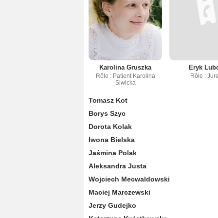
Karolina Gruszka
Eryk Lub
Rôle : Patient Karolina
Rôle : Jur
Siwicka
Tomasz Kot
Borys Szyc
Dorota Kolak
Iwona Bielska
Jaśmina Polak
Aleksandra Justa
Wojciech Mecwaldowski
Maciej Marczewski
Jerzy Gudejko