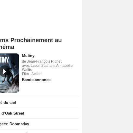
lms Prochainement au
néma
Mutiny
de Jean-François Richet
avec Jason Statham, Annabelle
Wallis
Film - Action
Bande-annonce
 du ciel
n d’Oak Street
gers: Doomsday