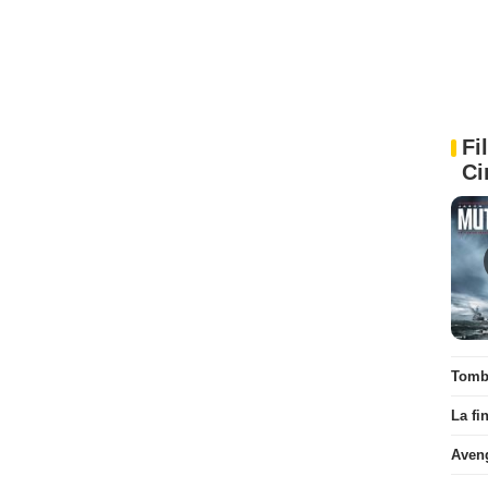
Fi
Ci
Tombé
La fi
Aven