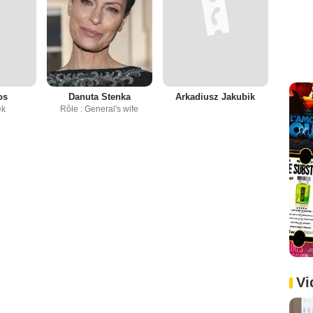
os
Danuta Stenka
Arkadiusz Jakubik
ek
Rôle : General's wife
Vi