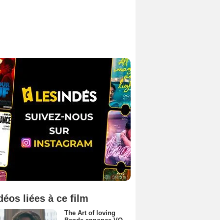
déos liées à ce film
The Art of loving