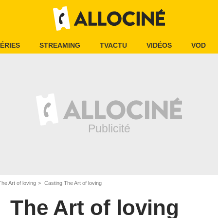
ÉRIES
STREAMING
TVACTU
VIDÉOS
VOD
The Art of loving
Casting The Art of loving
The Art of loving