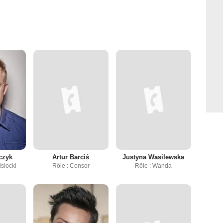
czyk
Artur Barciś
Justyna Wasilewska
islocki
Rôle : Censor
Rôle : Wanda